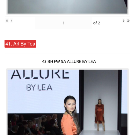
«
‹
›
»
of
2
41. Art By Tea
43 BH FW SA ALLURE BY LEA