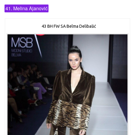
41. Melina Ajanović
43 BH FW SA Belma Delibašić