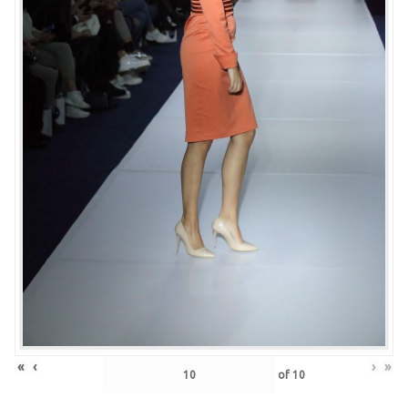
«
‹
›
»
of
10