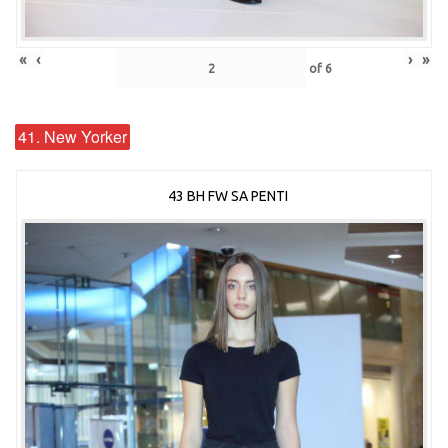
«
‹
›
»
of
6
41. New Yorker
43 BH FW SA PENTI