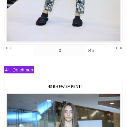
«
‹
›
»
of
5
41. Deichman
43 BH FW SA PENTI