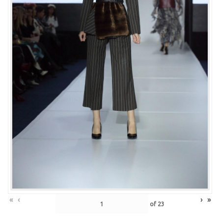
«
‹
›
»
of
23