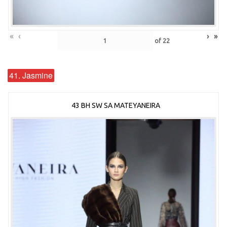
«
‹
›
»
of
22
41. Jasmine
43 BH SW SA MATEYANEIRA