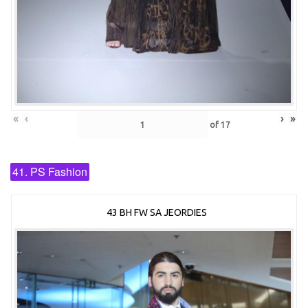
«
‹
›
»
of
17
41. PS Fashion
43 BH FW SA JEORDIES