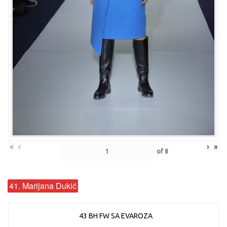
«
‹
›
»
of
8
41. Marijana Dukić
43 BH FW SA EVAROZA