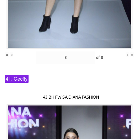
«
‹
›
»
of
8
41. Cecily
43 BH FW SA DIANA FASHION