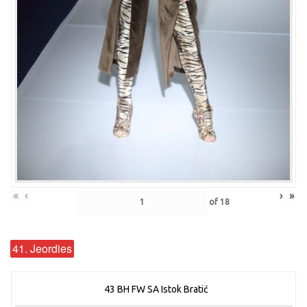
«
‹
›
»
of
18
41. Jeordies
43 BH FW SA Istok Bratić