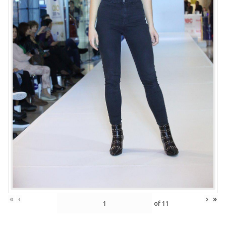
«
‹
›
»
of
11