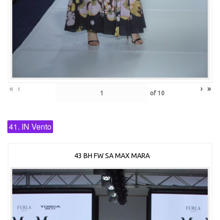
«
‹
›
»
of
10
41. IN Vento
43 BH FW SA MAX MARA