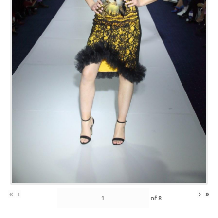
«
‹
›
»
of
8