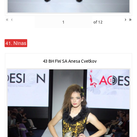
«
‹
›
»
of
12
41. Ninas
43 BH FW SA Anesa Cvetkov