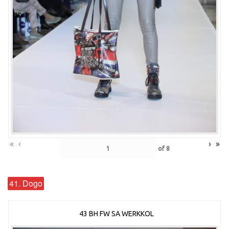
«
‹
›
»
of
8
41. Dogo
43 BH FW SA WERKKOL