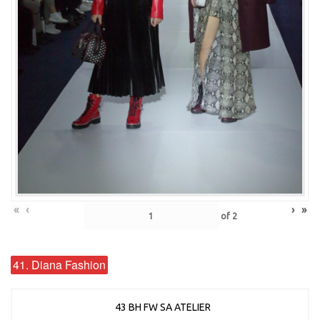
«
‹
›
»
of
2
41. Diana Fashion
43 BH FW SA ATELIER