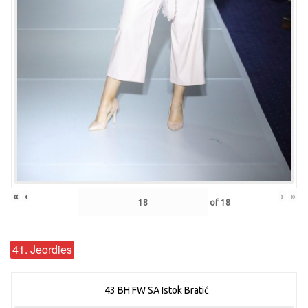
«
‹
›
»
of
18
41. Jeordies
43 BH FW SA Istok Bratić