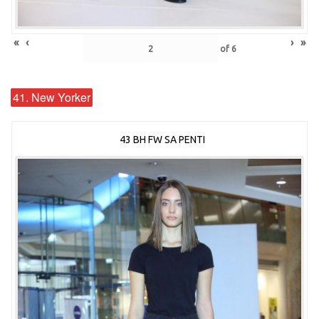
«
‹
›
»
of
6
41. New Yorker
43 BH FW SA PENTI