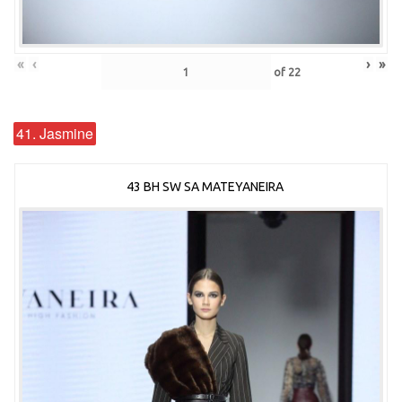
«
‹
›
»
of
22
41. Jasmine
43 BH SW SA MATEYANEIRA