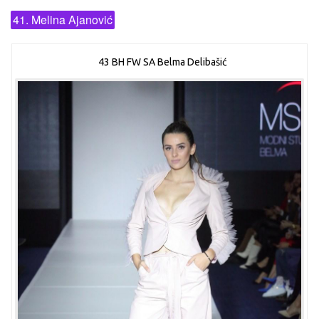
41. Melina Ajanović
43 BH FW SA Belma Delibašić