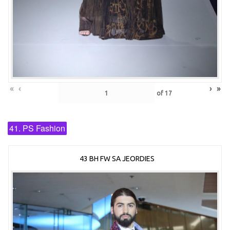
«
‹
›
»
of
17
41. PS Fashion
43 BH FW SA JEORDIES