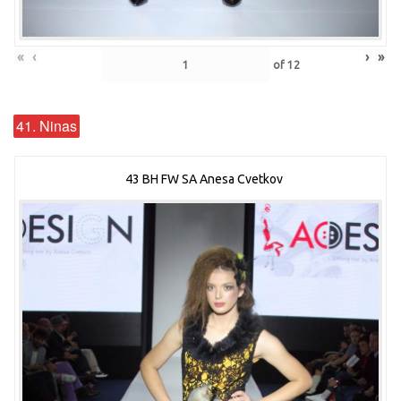
«
‹
›
»
of
12
41. Ninas
43 BH FW SA Anesa Cvetkov