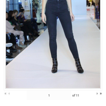
«
‹
›
»
of
11