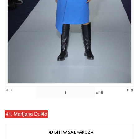
«
‹
›
»
of
8
41. Marijana Dukić
43 BH FW SA EVAROZA