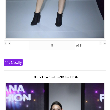
«
‹
›
»
of
8
41. Cecily
43 BH FW SA DIANA FASHION