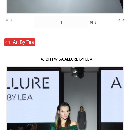
«
‹
›
»
of
2
41. Art By Tea
43 BH FW SA ALLURE BY LEA