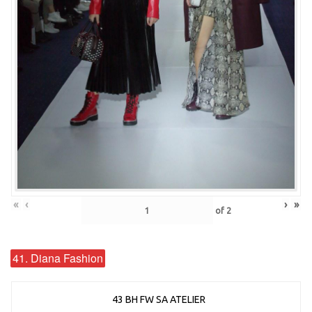
«
‹
›
»
of
2
41. Diana Fashion
43 BH FW SA ATELIER