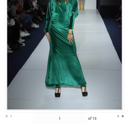
«
‹
›
»
of
10