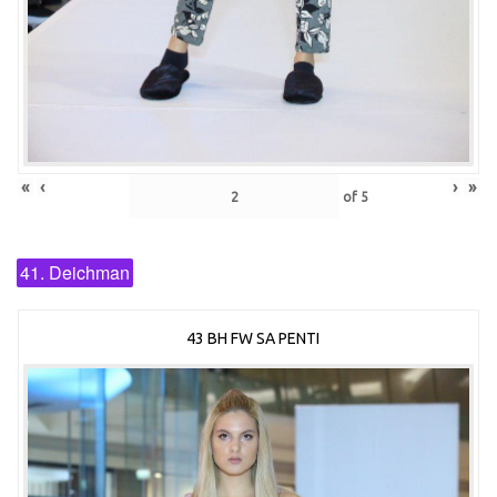
«
‹
›
»
of
5
41. Deichman
43 BH FW SA PENTI