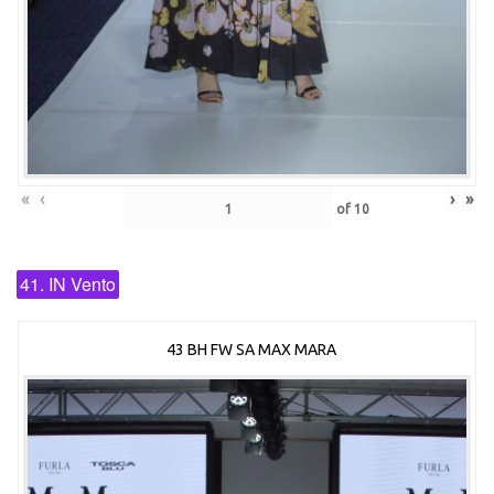
«
‹
›
»
of
10
41. IN Vento
43 BH FW SA MAX MARA