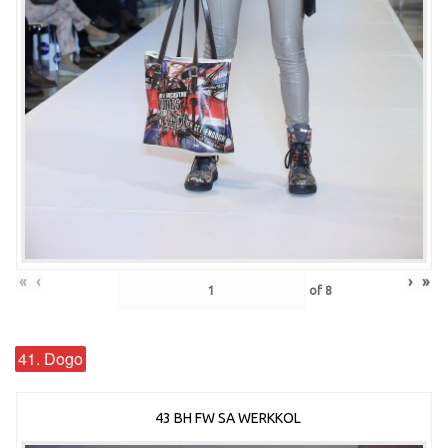
«
‹
›
»
of
8
41. Dogo
43 BH FW SA WERKKOL