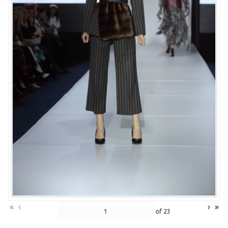
«
‹
›
»
of
23