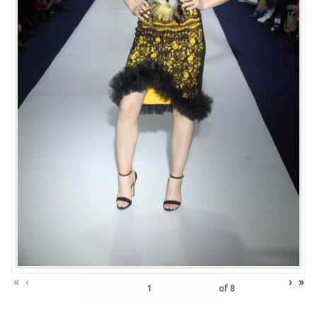
«
‹
›
»
of
8