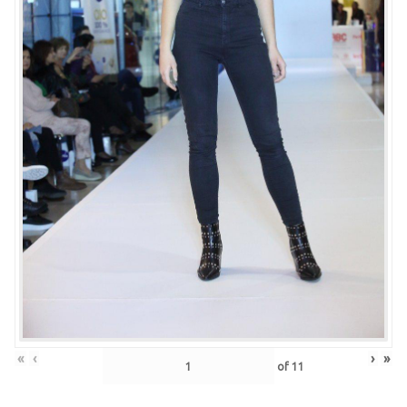
«
‹
›
»
of
11