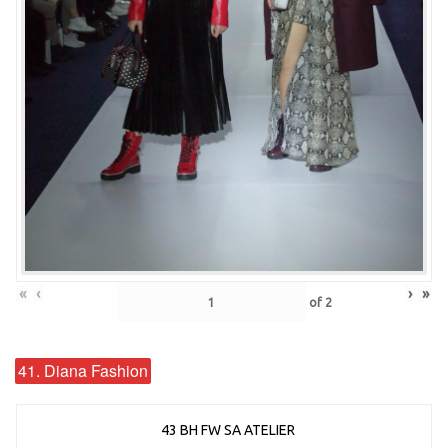
«
‹
›
»
of
2
41. Diana Fashion
43 BH FW SA ATELIER