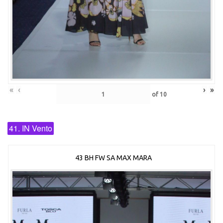
«
‹
›
»
of
10
41. IN Vento
43 BH FW SA MAX MARA