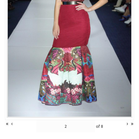
«
‹
›
»
of
8