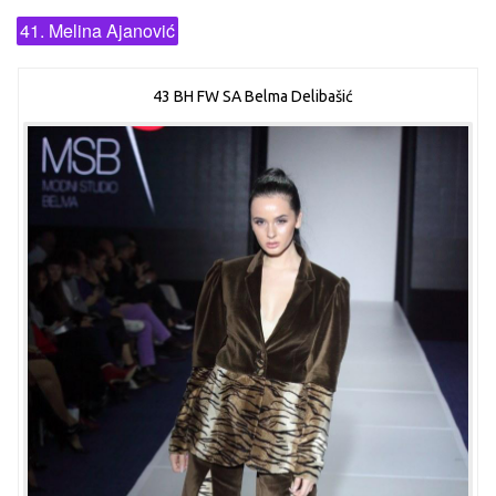
41. Melina Ajanović
43 BH FW SA Belma Delibašić