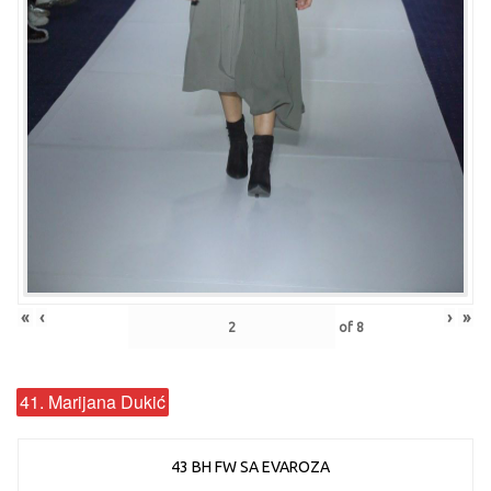
«
‹
›
»
of
8
41. Marijana Dukić
43 BH FW SA EVAROZA