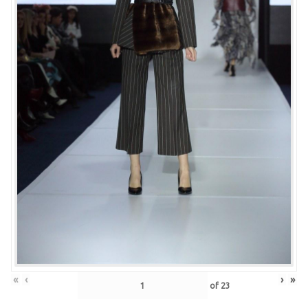
«
‹
›
»
of
23