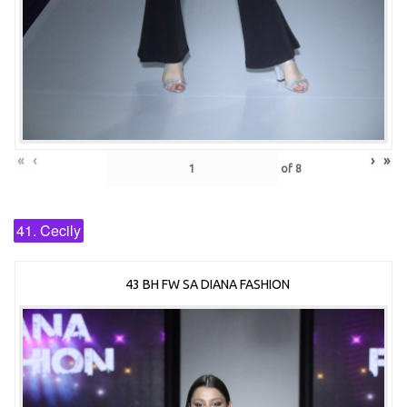
«
‹
›
»
of
8
41. Cecily
43 BH FW SA DIANA FASHION