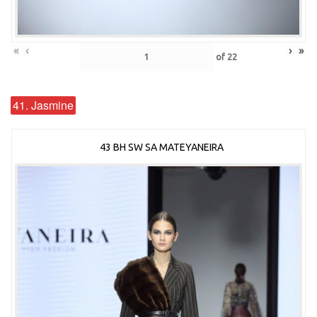
«
‹
›
»
of
22
41. Jasmine
43 BH SW SA MATEYANEIRA