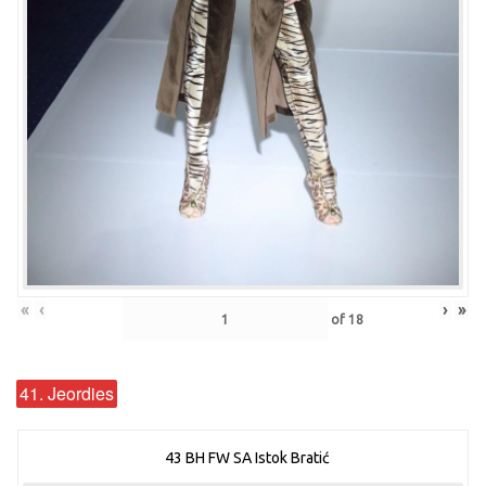
«
‹
›
»
of
18
41. Jeordies
43 BH FW SA Istok Bratić