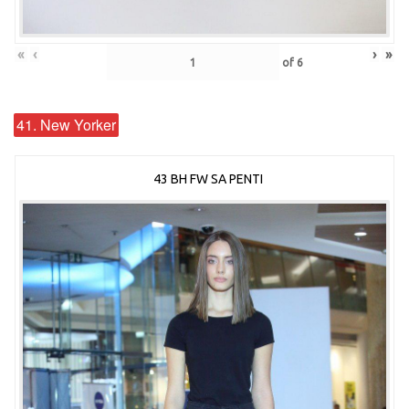
«
‹
›
»
of
6
41. New Yorker
43 BH FW SA PENTI