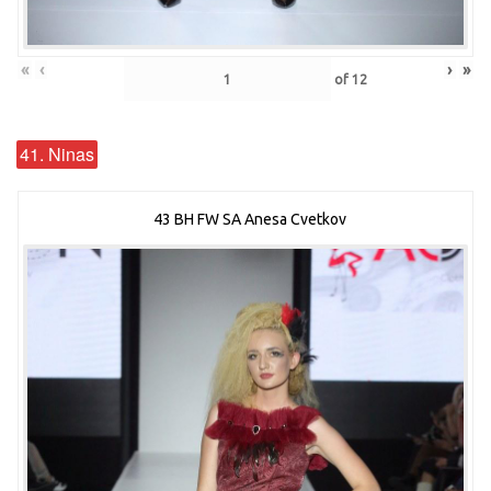
«
‹
›
»
of
12
41. Ninas
43 BH FW SA Anesa Cvetkov