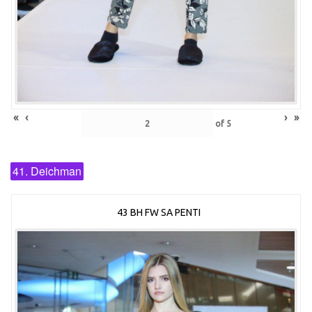
«
‹
›
»
of
5
41. Deichman
43 BH FW SA PENTI