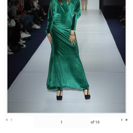
«
‹
›
»
of
10