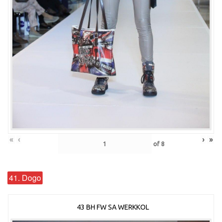
«
‹
›
»
of
8
41. Dogo
43 BH FW SA WERKKOL