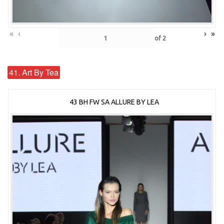
«
‹
›
»
of
2
41. Art By Tea
43 BH FW SA ALLURE BY LEA