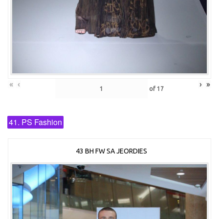
«
‹
›
»
of
17
41. PS Fashion
43 BH FW SA JEORDIES