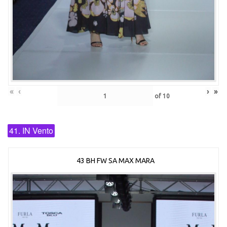
«
‹
›
»
of
10
41. IN Vento
43 BH FW SA MAX MARA