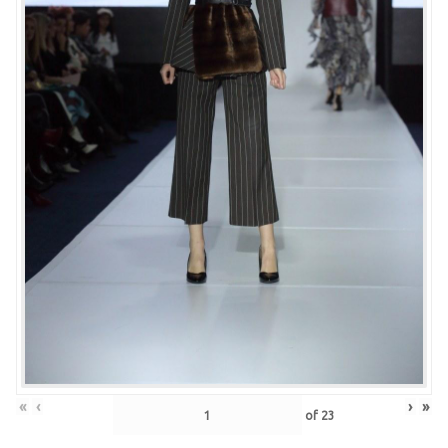
«
‹
›
»
of
23