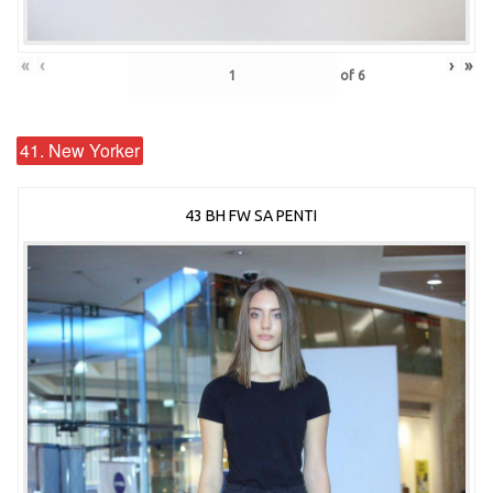
«
‹
›
»
of
6
41. New Yorker
43 BH FW SA PENTI