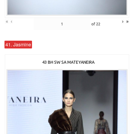
«
‹
›
»
of
22
41. Jasmine
43 BH SW SA MATEYANEIRA