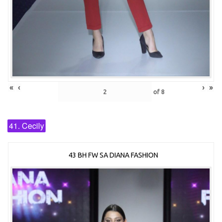
«
‹
›
»
of
8
41. Cecily
43 BH FW SA DIANA FASHION