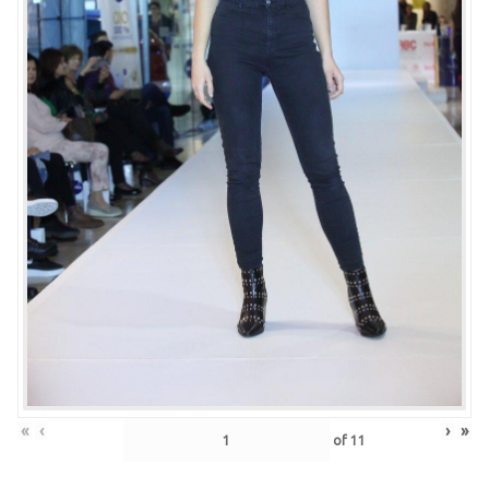
«
‹
›
»
of
11