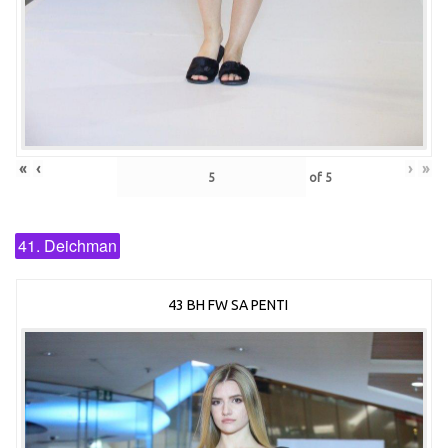
«
‹
›
»
of
5
41. Deichman
43 BH FW SA PENTI