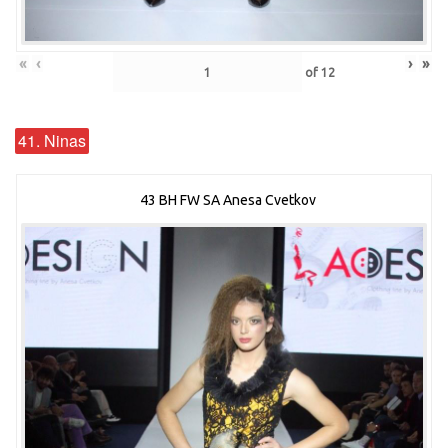
«
‹
›
»
of
12
41. Ninas
43 BH FW SA Anesa Cvetkov