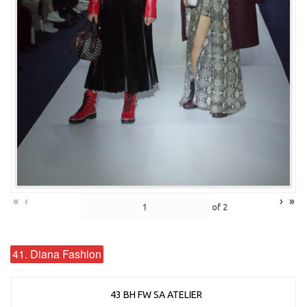
«
‹
›
»
of
2
41. Diana Fashion
43 BH FW SA ATELIER