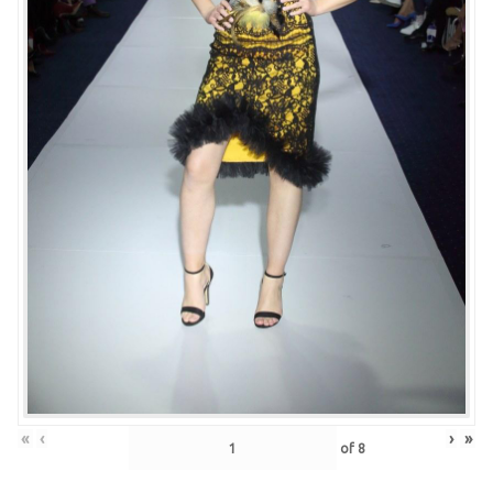
«
‹
›
»
of
8