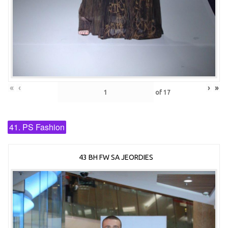
«
‹
›
»
of
17
41. PS Fashion
43 BH FW SA JEORDIES