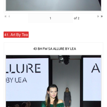
«
‹
›
»
of
2
41. Art By Tea
43 BH FW SA ALLURE BY LEA