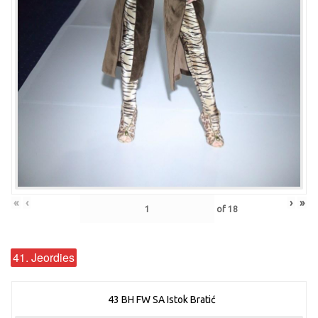
«
‹
›
»
of
18
41. Jeordies
43 BH FW SA Istok Bratić