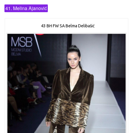
41. Melina Ajanović
43 BH FW SA Belma Delibašić