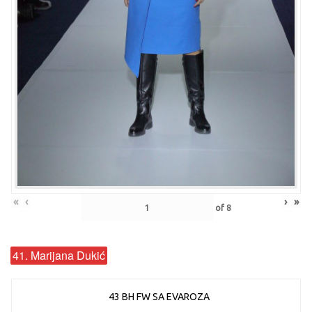
«
‹
›
»
of
8
41. Marijana Dukić
43 BH FW SA EVAROZA