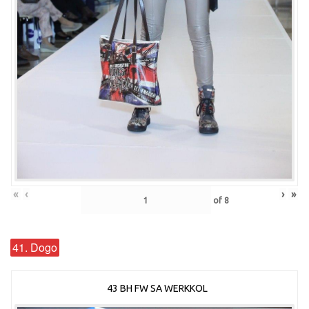
«
‹
›
»
of
8
41. Dogo
43 BH FW SA WERKKOL