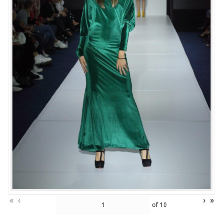
«
‹
›
»
of
10