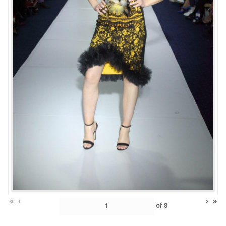
«
‹
›
»
of
8