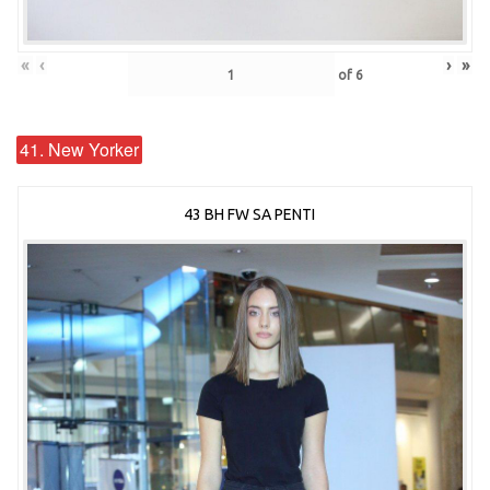
«
‹
›
»
of
6
41. New Yorker
43 BH FW SA PENTI