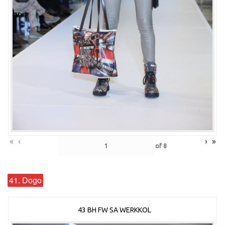
«
‹
›
»
of
8
41. Dogo
43 BH FW SA WERKKOL