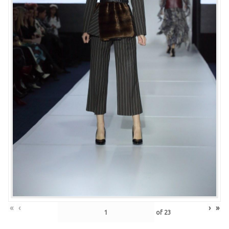
«
‹
›
»
of
23