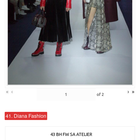
«
‹
›
»
of
2
41. Diana Fashion
43 BH FW SA ATELIER