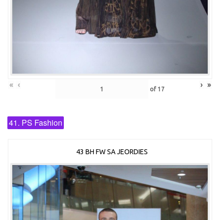
«
‹
›
»
of
17
41. PS Fashion
43 BH FW SA JEORDIES