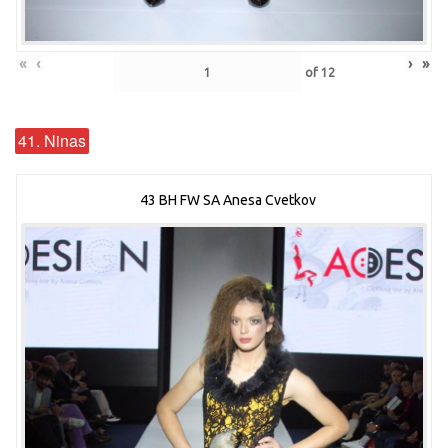
«
‹
›
»
of
12
41. Ninas
43 BH FW SA Anesa Cvetkov