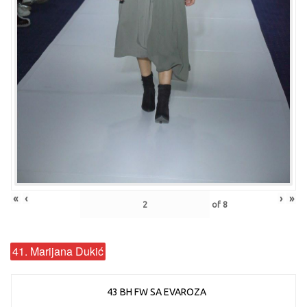
«
‹
›
»
of
8
41. Marijana Dukić
43 BH FW SA EVAROZA