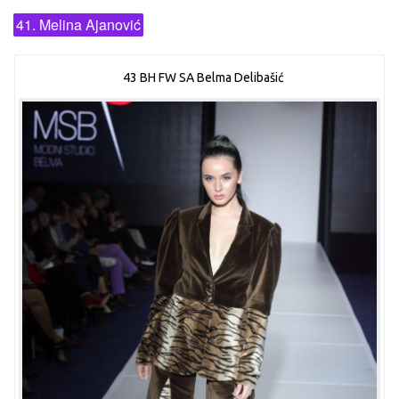
41. Melina Ajanović
43 BH FW SA Belma Delibašić