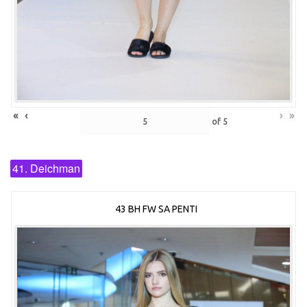
«
‹
›
»
of
5
41. Deichman
43 BH FW SA PENTI