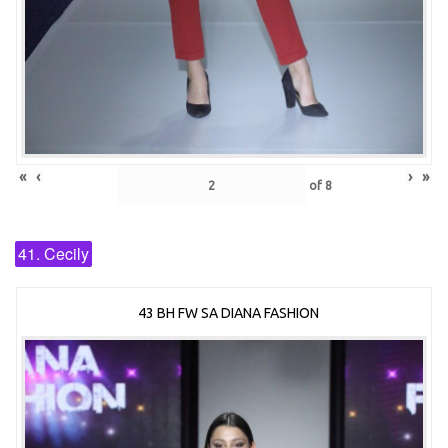
«
‹
›
»
of
8
41. Cecily
43 BH FW SA DIANA FASHION