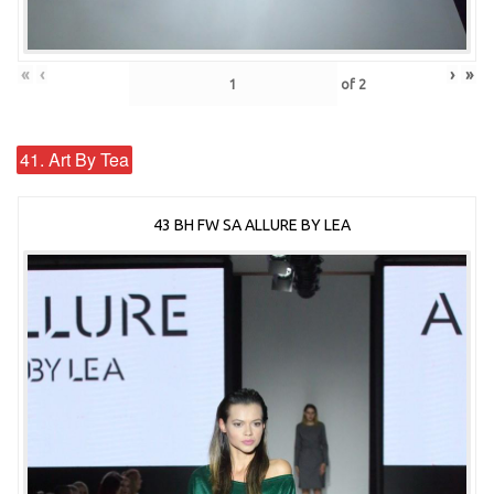
«
‹
›
»
of
2
41. Art By Tea
43 BH FW SA ALLURE BY LEA