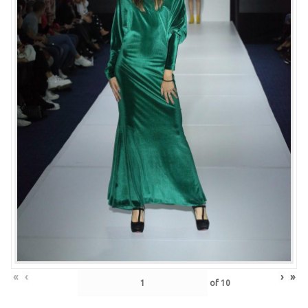
«
‹
›
»
of
10