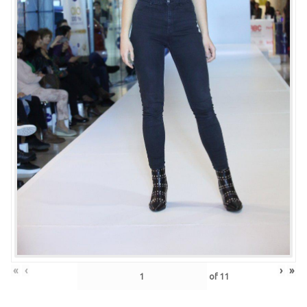
«
‹
›
»
of
11