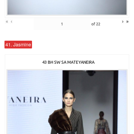
«
‹
›
»
of
22
41. Jasmine
43 BH SW SA MATEYANEIRA