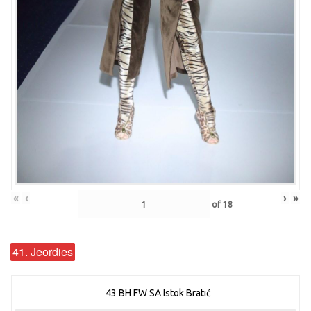
«
‹
›
»
of
18
41. Jeordies
43 BH FW SA Istok Bratić