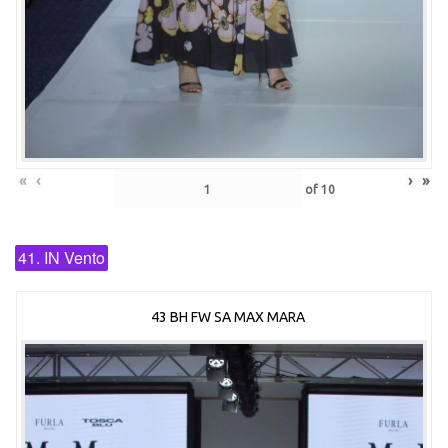
«
‹
›
»
of
10
41. IN Vento
43 BH FW SA MAX MARA