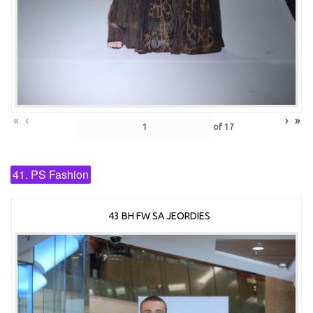
«
‹
›
»
of
17
41. PS Fashion
43 BH FW SA JEORDIES