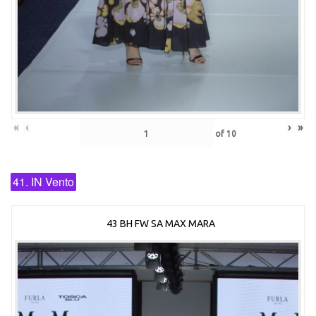
«
‹
›
»
of
10
41. IN Vento
43 BH FW SA MAX MARA