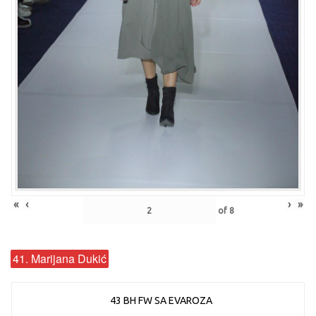
«
‹
›
»
of
8
41. Marijana Dukić
43 BH FW SA EVAROZA