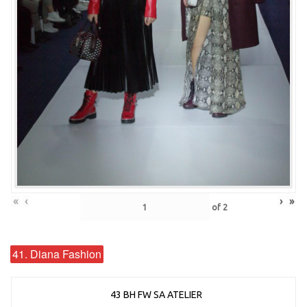
«
‹
›
»
of
2
41. Diana Fashion
43 BH FW SA ATELIER