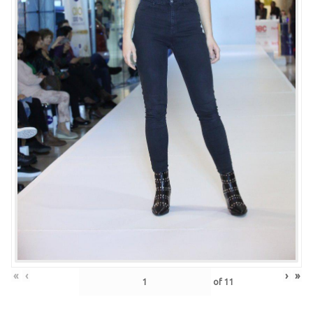
«
‹
›
»
of
11