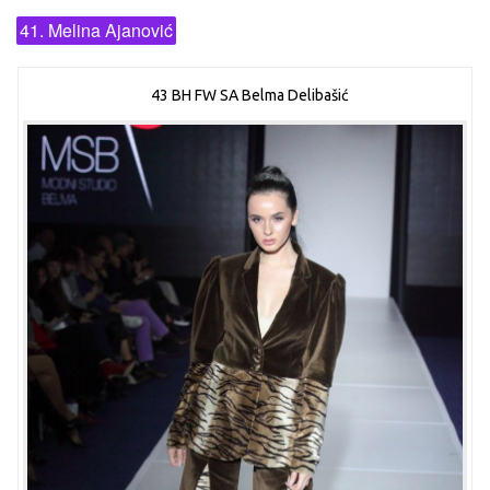
41. Melina Ajanović
43 BH FW SA Belma Delibašić