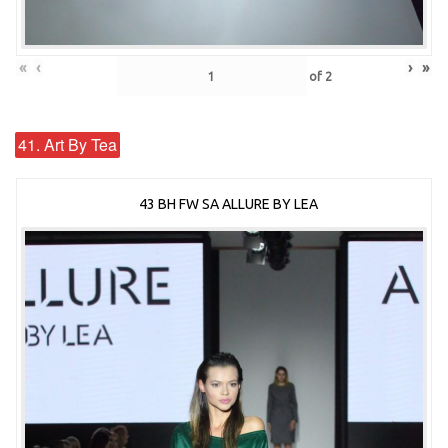
«
‹
›
»
of
2
41. Art By Tea
43 BH FW SA ALLURE BY LEA