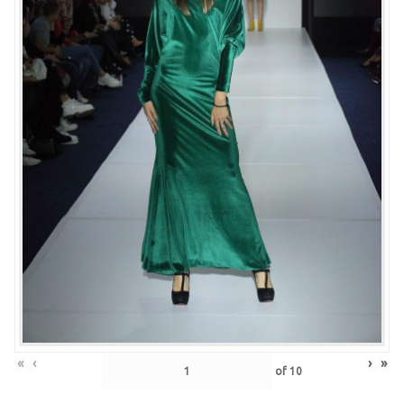
«
‹
›
»
of
10