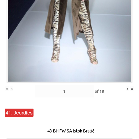
«
‹
›
»
of
18
41. Jeordies
43 BH FW SA Istok Bratić