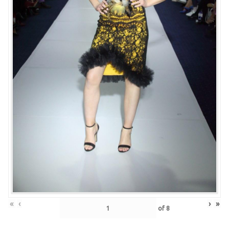
«
‹
›
»
of
8