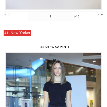
«
‹
›
»
of
6
41. New Yorker
43 BH FW SA PENTI