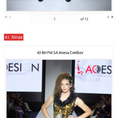
«
‹
›
»
of
12
41. Ninas
43 BH FW SA Anesa Cvetkov