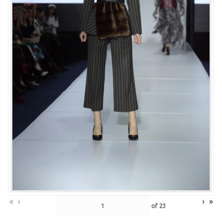
«
‹
›
»
of
23