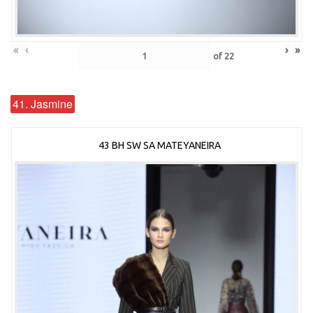
«
‹
›
»
of
22
41. Jasmine
43 BH SW SA MATEYANEIRA