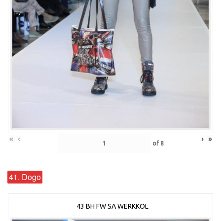
«
‹
›
»
of
8
41. Dogo
43 BH FW SA WERKKOL