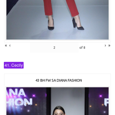
«
‹
›
»
of
8
41. Cecily
43 BH FW SA DIANA FASHION