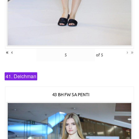
«
‹
›
»
of
5
41. Deichman
43 BH FW SA PENTI