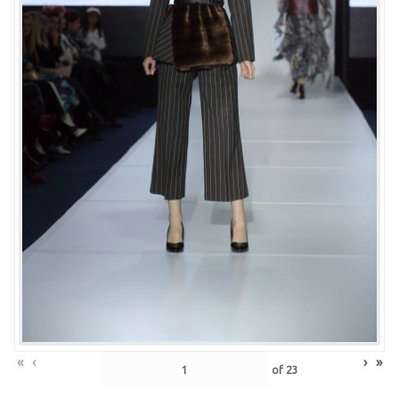
«
‹
›
»
of
23