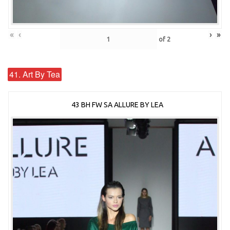
«
‹
›
»
of
2
41. Art By Tea
43 BH FW SA ALLURE BY LEA