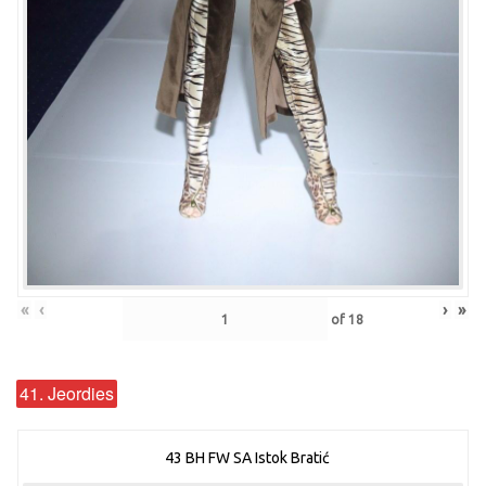
«
‹
›
»
of
18
41. Jeordies
43 BH FW SA Istok Bratić