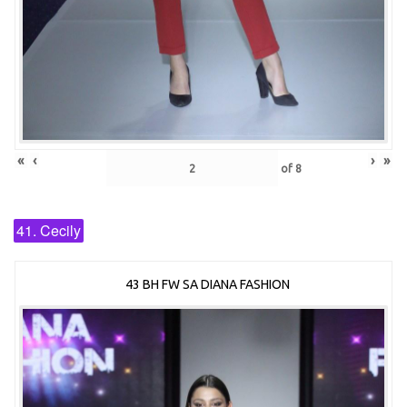
«
‹
›
»
of
8
41. Cecily
43 BH FW SA DIANA FASHION