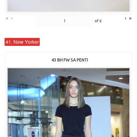
«
‹
›
»
of
6
41. New Yorker
43 BH FW SA PENTI