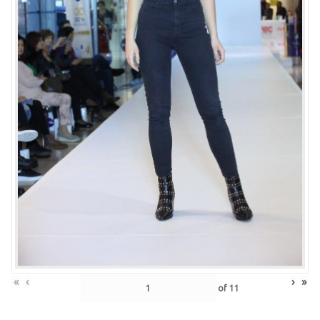
«
‹
›
»
of
11