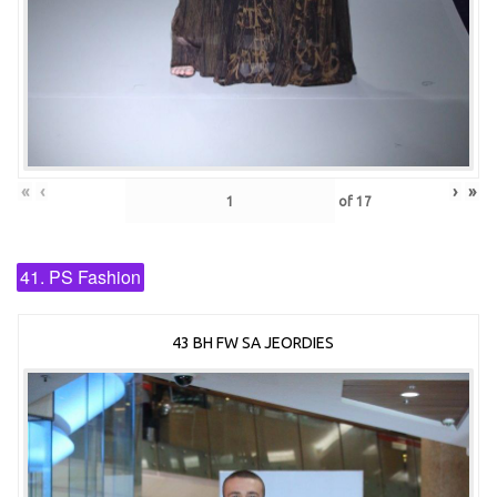
«
‹
›
»
of
17
41. PS Fashion
43 BH FW SA JEORDIES