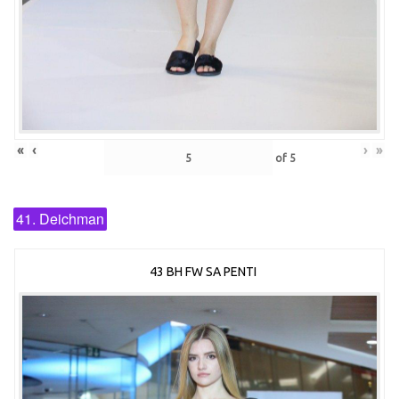
«
‹
›
»
of
5
41. Deichman
43 BH FW SA PENTI