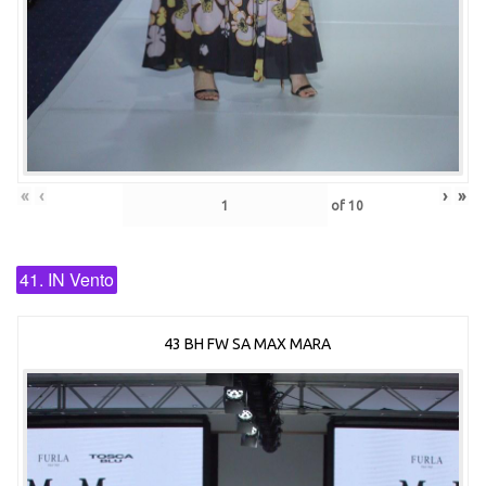
«
‹
›
»
of
10
41. IN Vento
43 BH FW SA MAX MARA