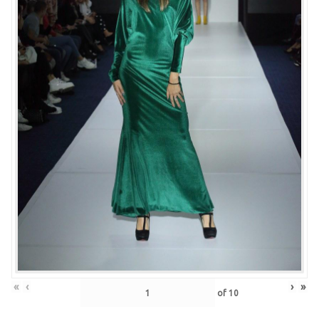
«
‹
›
»
of
10