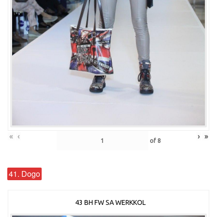
«
‹
›
»
of
8
41. Dogo
43 BH FW SA WERKKOL