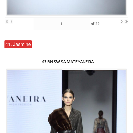
«
‹
›
»
of
22
41. Jasmine
43 BH SW SA MATEYANEIRA