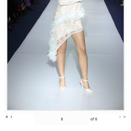
«
‹
›
»
of
8