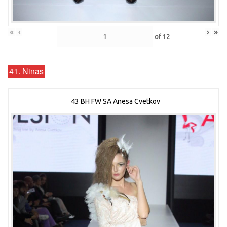
«
‹
›
»
of
12
41. Ninas
43 BH FW SA Anesa Cvetkov