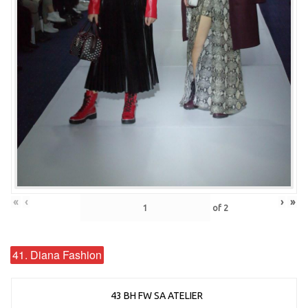
«
‹
›
»
of
2
41. Diana Fashion
43 BH FW SA ATELIER