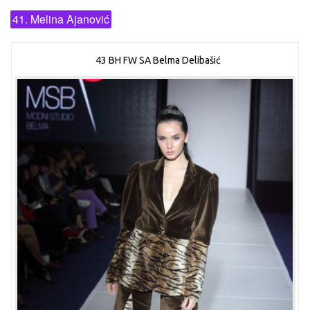
41. Melina Ajanović
43 BH FW SA Belma Delibašić