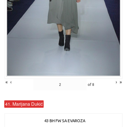
«
‹
›
»
of
8
41. Marijana Dukić
43 BH FW SA EVAROZA