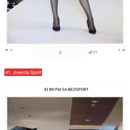
«
‹
›
»
of
11
41. Juventa Sport
42 BH FW SA BEOSPORT