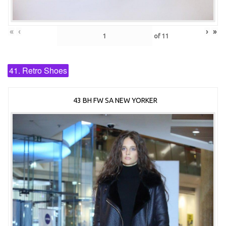
«
‹
›
»
of
11
41. Retro Shoes
43 BH FW SA NEW YORKER