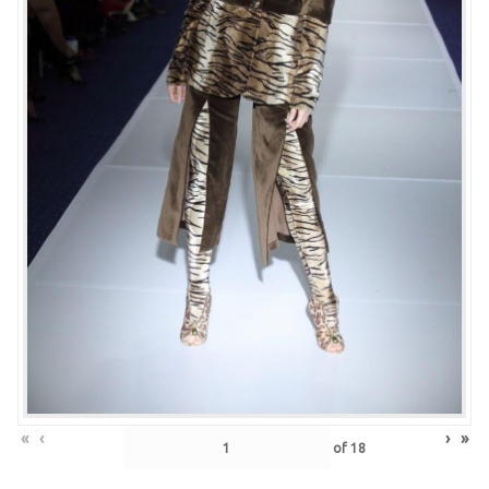
«
‹
›
»
of
18