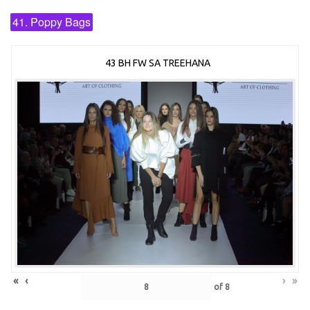
41. Poppy Bags
43 BH FW SA TREEHANA
«
‹
›
»
of
8