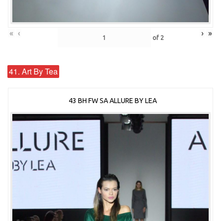
«
‹
›
»
of
2
41. Art By Tea
43 BH FW SA ALLURE BY LEA