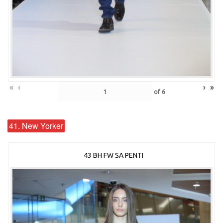
«
‹
›
»
of
6
41. New Yorker
43 BH FW SA PENTI