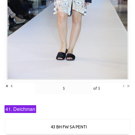
«
‹
›
»
of
5
41. Deichman
43 BH FW SA PENTI