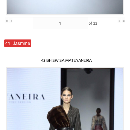
«
‹
›
»
of
22
41. Jasmine
43 BH SW SA MATEYANEIRA