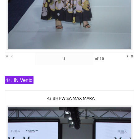
«
‹
›
»
of
10
41. IN Vento
43 BH FW SA MAX MARA