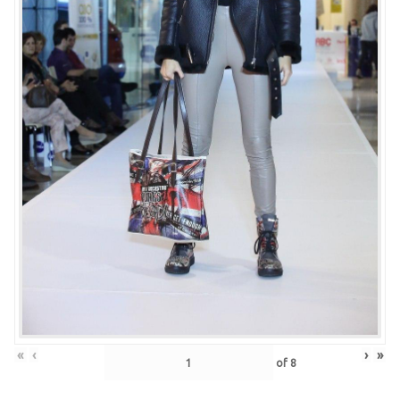
«
‹
›
»
of
8