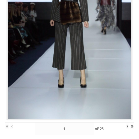
«
‹
›
»
of
23