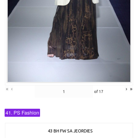
«
‹
›
»
of
17
41. PS Fashion
43 BH FW SA JEORDIES