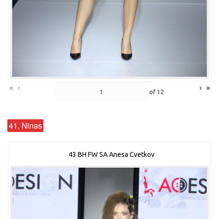
«
‹
›
»
of
12
41. Ninas
43 BH FW SA Anesa Cvetkov