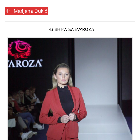
41. Marijana Dukić
43 BH FW SA EVAROZA