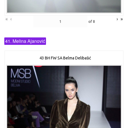
«
‹
›
»
of
8
41. Melina Ajanović
43 BH FW SA Belma Delibašić