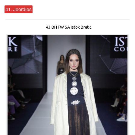
41. Jeordies
43 BH FW SA Istok Bratić