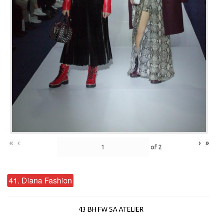
«
‹
›
»
of
2
41. Diana Fashion
43 BH FW SA ATELIER