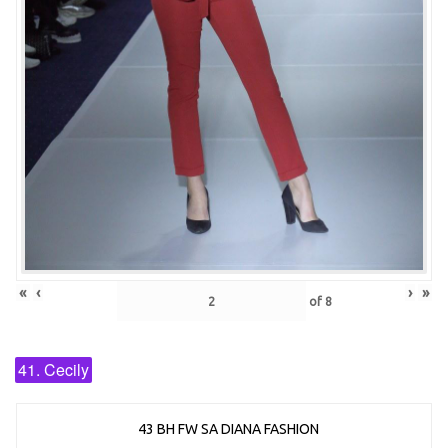
«
‹
›
»
of
8
41. Cecily
43 BH FW SA DIANA FASHION