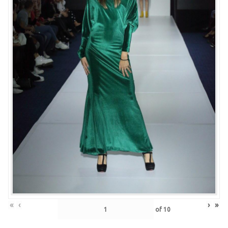
«
‹
›
»
of
10