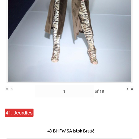
«
‹
›
»
of
18
41. Jeordies
43 BH FW SA Istok Bratić