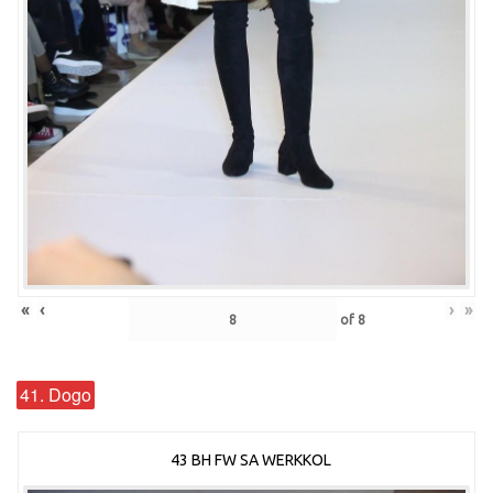
«
‹
›
»
of
8
41. Dogo
43 BH FW SA WERKKOL