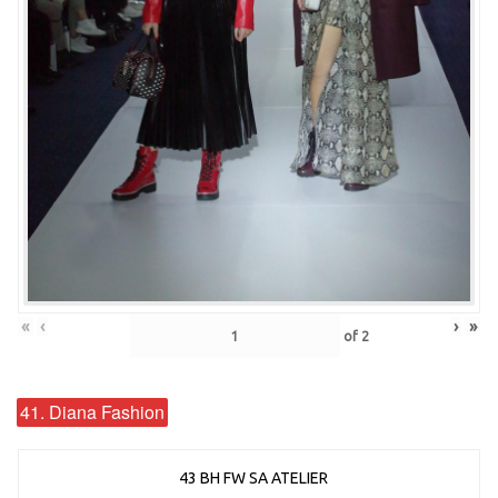
«
‹
›
»
of
2
41. Diana Fashion
43 BH FW SA ATELIER