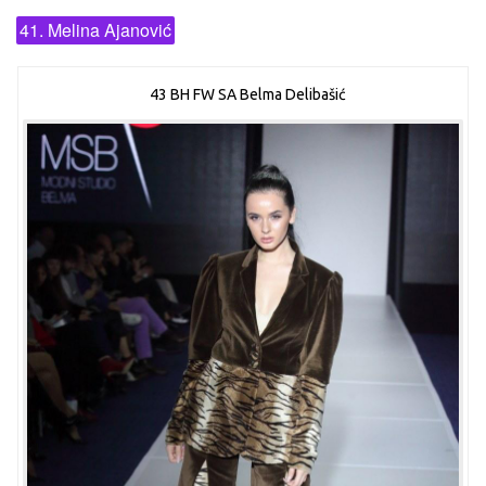
41. Melina Ajanović
43 BH FW SA Belma Delibašić