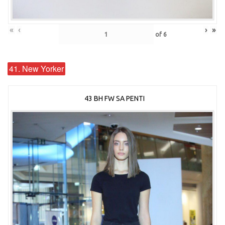
«
‹
›
»
of
6
41. New Yorker
43 BH FW SA PENTI