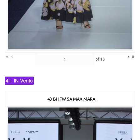
«
‹
›
»
of
10
41. IN Vento
43 BH FW SA MAX MARA