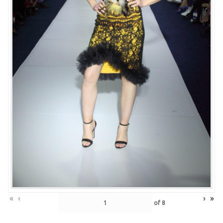
«
‹
›
»
of
8