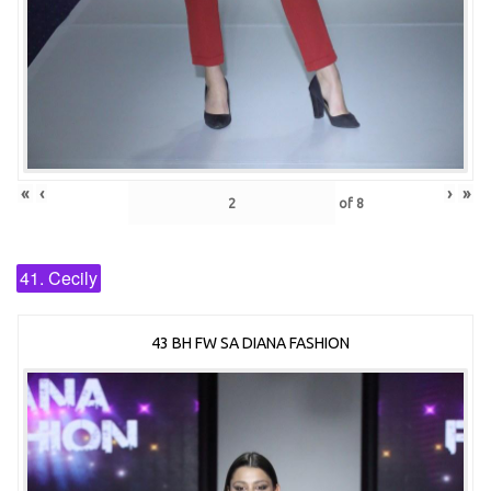
«
‹
›
»
of
8
41. Cecily
43 BH FW SA DIANA FASHION