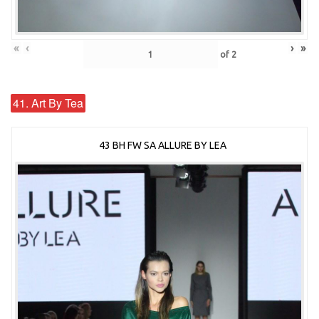
«
‹
›
»
of
2
41. Art By Tea
43 BH FW SA ALLURE BY LEA