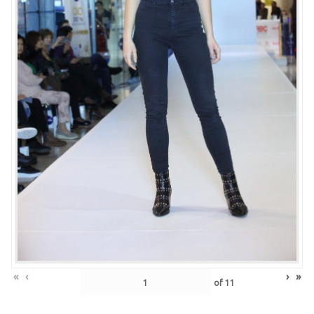
«
‹
›
»
of
11