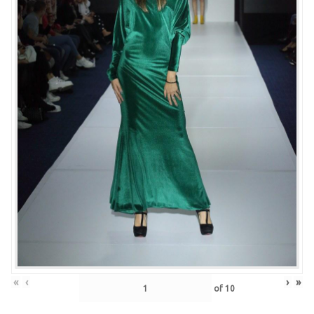
«
‹
›
»
of
10