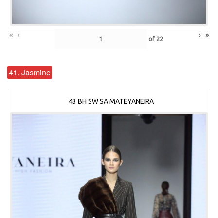
«
‹
›
»
of
22
41. Jasmine
43 BH SW SA MATEYANEIRA