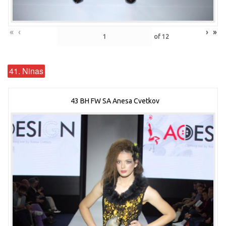
«
‹
›
»
of
12
41. Ninas
43 BH FW SA Anesa Cvetkov