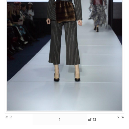
«
‹
›
»
of
23