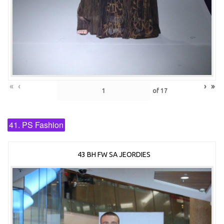
«
‹
›
»
of
17
41. PS Fashion
43 BH FW SA JEORDIES