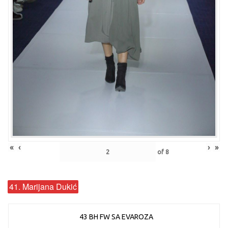
«
‹
›
»
of
8
41. Marijana Dukić
43 BH FW SA EVAROZA