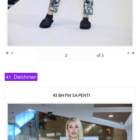
«
‹
›
»
of
5
41. Deichman
43 BH FW SA PENTI