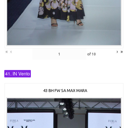
«
‹
›
»
of
10
41. IN Vento
43 BH FW SA MAX MARA