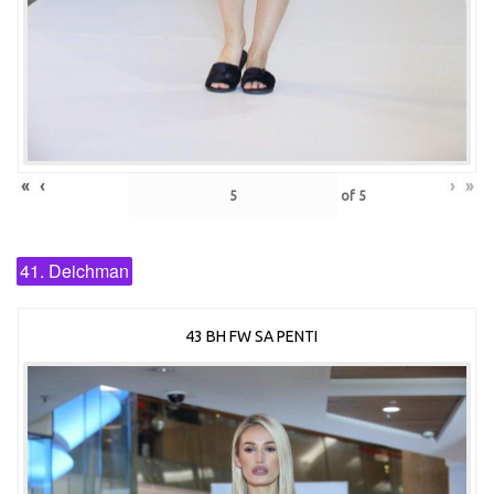
«
‹
›
»
of
5
41. Deichman
43 BH FW SA PENTI