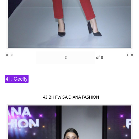
«
‹
›
»
of
8
41. Cecily
43 BH FW SA DIANA FASHION