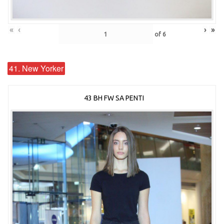
«
‹
›
»
of
6
41. New Yorker
43 BH FW SA PENTI