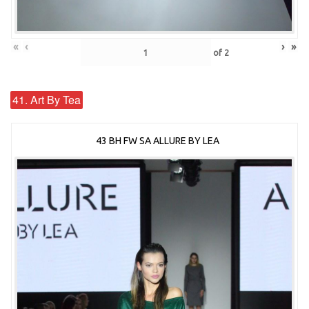
«
‹
›
»
of
2
41. Art By Tea
43 BH FW SA ALLURE BY LEA