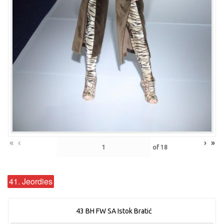
«
‹
›
»
of
18
41. Jeordies
43 BH FW SA Istok Bratić