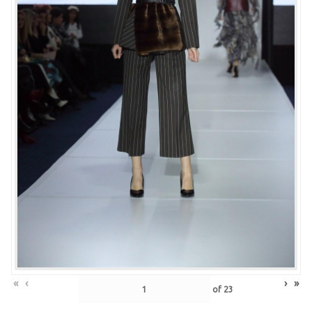
«
‹
›
»
of
23