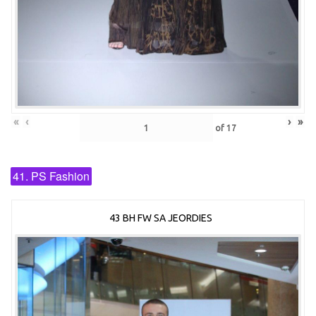
«
‹
›
»
of
17
41. PS Fashion
43 BH FW SA JEORDIES