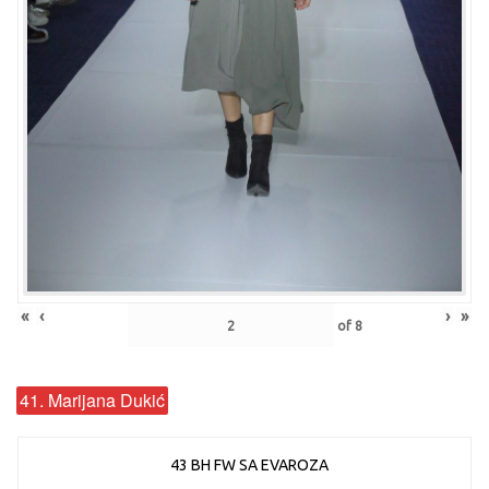
«
‹
›
»
of
8
41. Marijana Dukić
43 BH FW SA EVAROZA