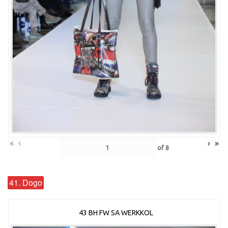
«
‹
›
»
of
8
41. Dogo
43 BH FW SA WERKKOL