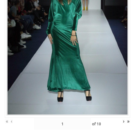
«
‹
›
»
of
10