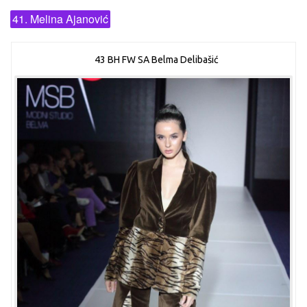
41. Melina Ajanović
43 BH FW SA Belma Delibašić