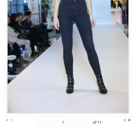
«
‹
›
»
of
11