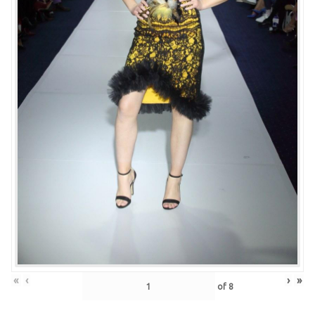
«
‹
›
»
of
8