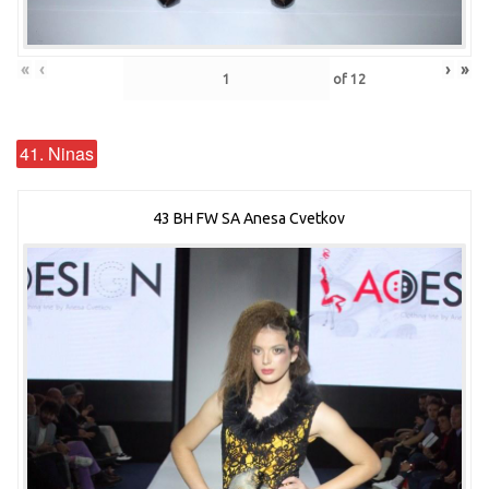
«
‹
›
»
of
12
41. Ninas
43 BH FW SA Anesa Cvetkov