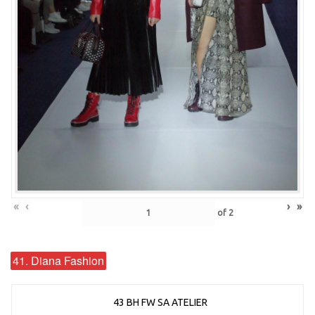
«
‹
›
»
of
2
41. Diana Fashion
43 BH FW SA ATELIER