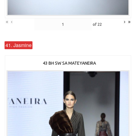
«
‹
›
»
of
22
41. Jasmine
43 BH SW SA MATEYANEIRA