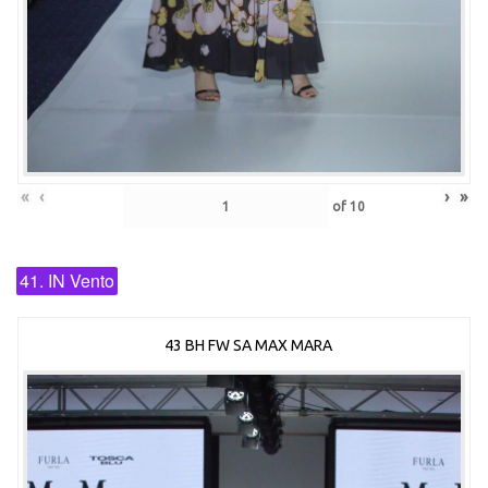
«
‹
›
»
of
10
41. IN Vento
43 BH FW SA MAX MARA