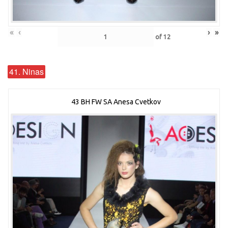
«
‹
›
»
of
12
41. Ninas
43 BH FW SA Anesa Cvetkov