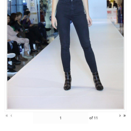
«
‹
›
»
of
11