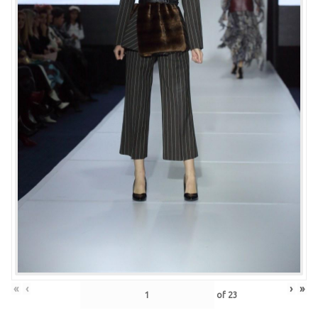
«
‹
›
»
of
23