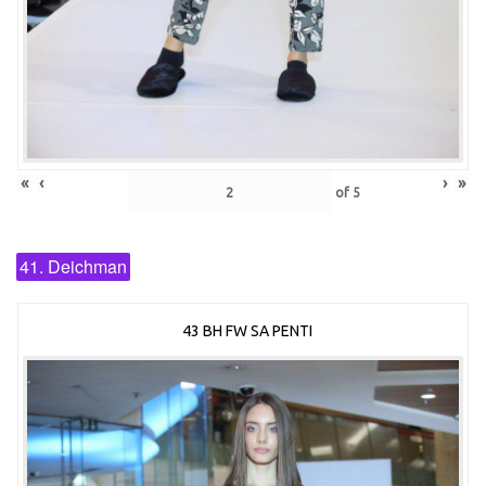
«
‹
›
»
of
5
41. Deichman
43 BH FW SA PENTI