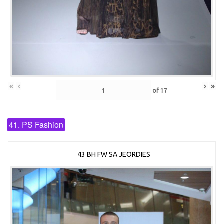
«
‹
›
»
of
17
41. PS Fashion
43 BH FW SA JEORDIES