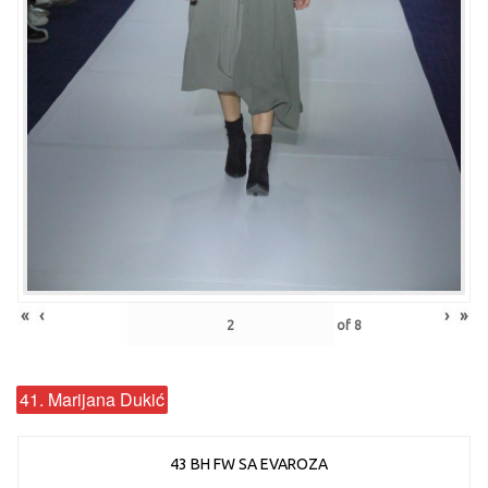
«
‹
›
»
of
8
41. Marijana Dukić
43 BH FW SA EVAROZA