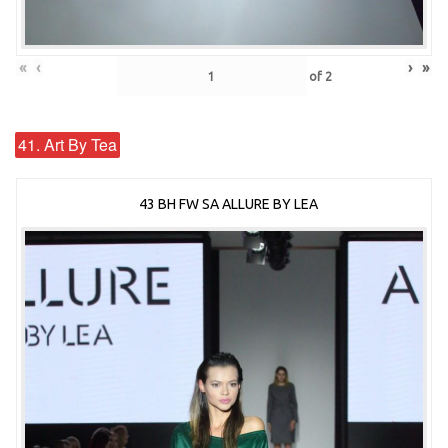
«
‹
›
»
of
2
41. Art By Tea
43 BH FW SA ALLURE BY LEA