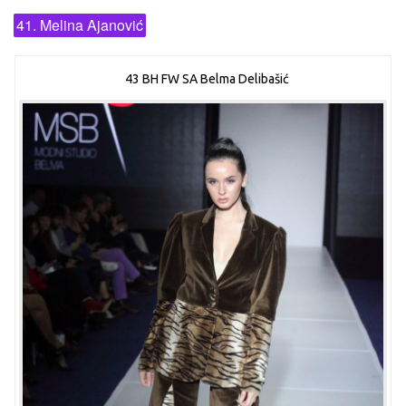
41. Melina Ajanović
43 BH FW SA Belma Delibašić