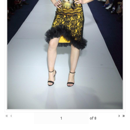
«
‹
›
»
of
8