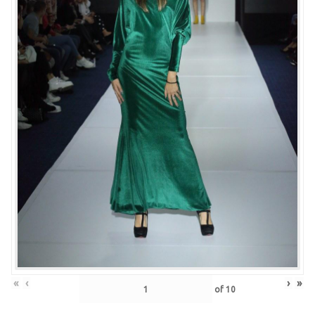
«
‹
›
»
of
10