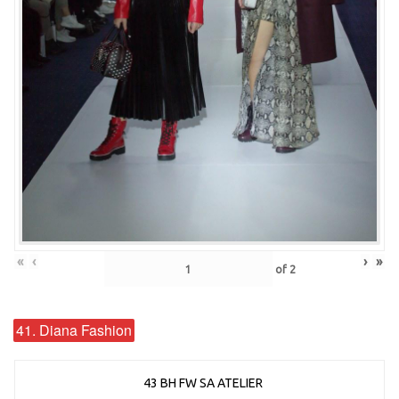
«
‹
›
»
of
2
41. Diana Fashion
43 BH FW SA ATELIER