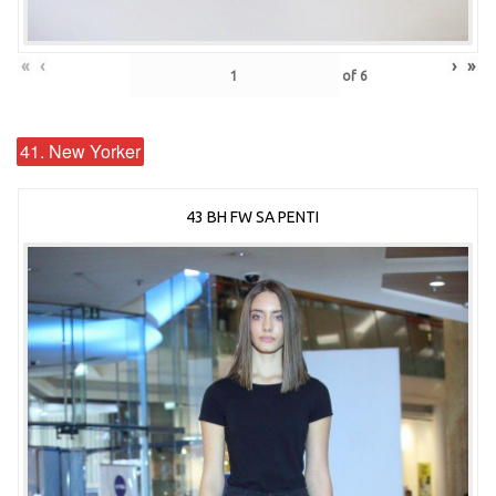
«
‹
›
»
of
6
41. New Yorker
43 BH FW SA PENTI