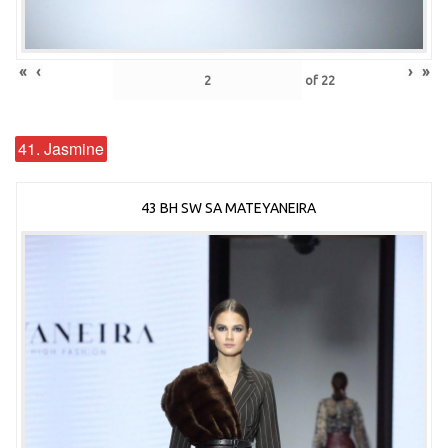
«
‹
›
»
of
22
41. Jasmine
43 BH SW SA MATEYANEIRA