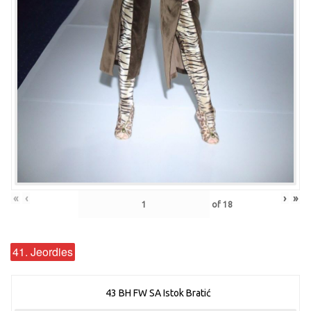
«
‹
›
»
of
18
41. Jeordies
43 BH FW SA Istok Bratić