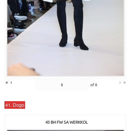
«
‹
›
»
of
8
41. Dogo
43 BH FW SA WERKKOL