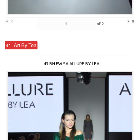
«
‹
›
»
of
2
41. Art By Tea
43 BH FW SA ALLURE BY LEA