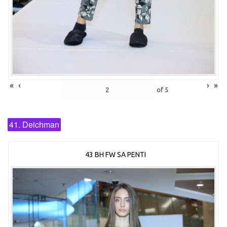
«
‹
›
»
of
5
41. Deichman
43 BH FW SA PENTI