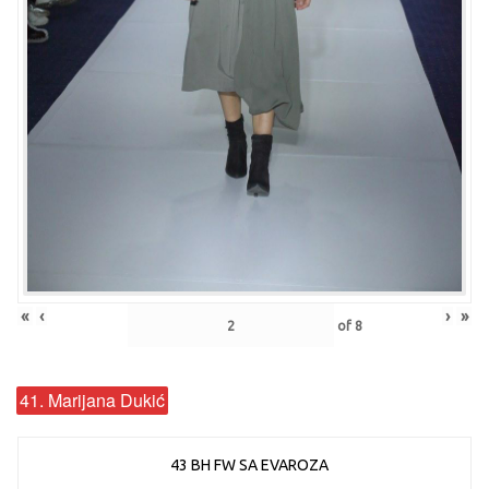
«
‹
›
»
of
8
41. Marijana Dukić
43 BH FW SA EVAROZA