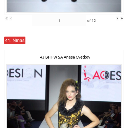
«
‹
›
»
of
12
41. Ninas
43 BH FW SA Anesa Cvetkov