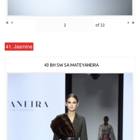
«
‹
›
»
of
22
41. Jasmine
43 BH SW SA MATEYANEIRA