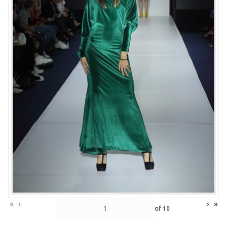
«
‹
›
»
of
10