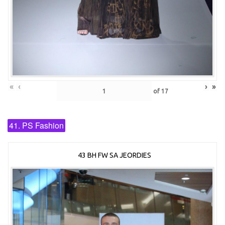
«
‹
›
»
of
17
41. PS Fashion
43 BH FW SA JEORDIES