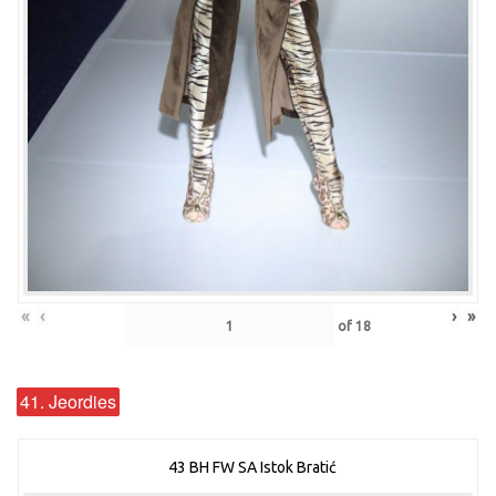
«
‹
›
»
of
18
41. Jeordies
43 BH FW SA Istok Bratić