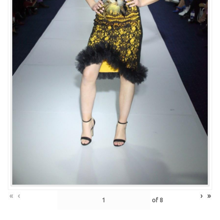
«
‹
›
»
of
8