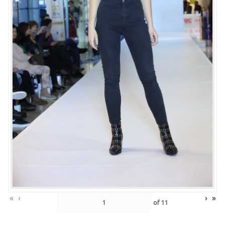
«
‹
›
»
of
11