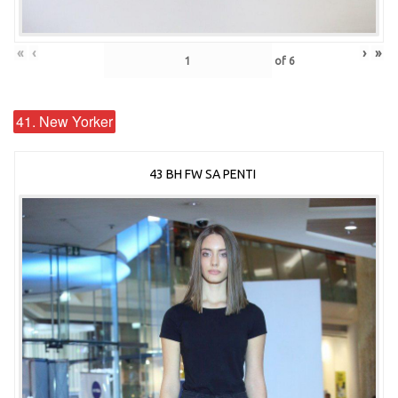
«
‹
›
»
of
6
41. New Yorker
43 BH FW SA PENTI