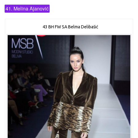
41. Melina Ajanović
43 BH FW SA Belma Delibašić