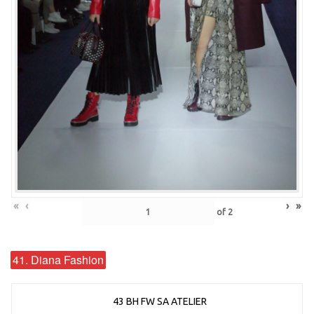
«
‹
›
»
of
2
41. Diana Fashion
43 BH FW SA ATELIER