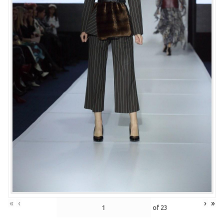
«
‹
›
»
of
23