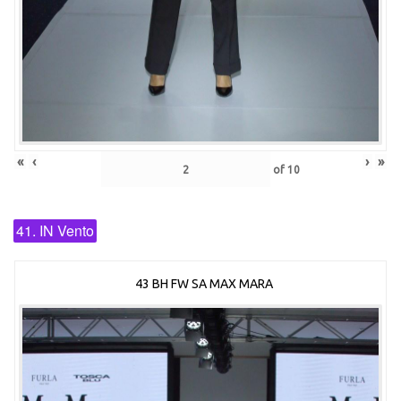
«
‹
›
»
of
10
41. IN Vento
43 BH FW SA MAX MARA