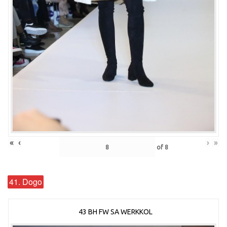
«
‹
›
»
of
8
41. Dogo
43 BH FW SA WERKKOL