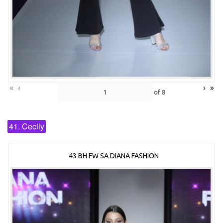
«
‹
›
»
of
8
41. Cecily
43 BH FW SA DIANA FASHION