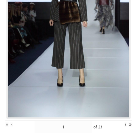
«
‹
›
»
of
23