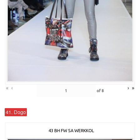
«
‹
›
»
of
8
41. Dogo
43 BH FW SA WERKKOL