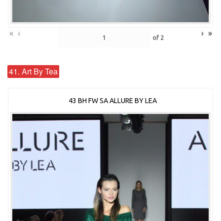
«
‹
›
»
of
2
41. Art By Tea
43 BH FW SA ALLURE BY LEA