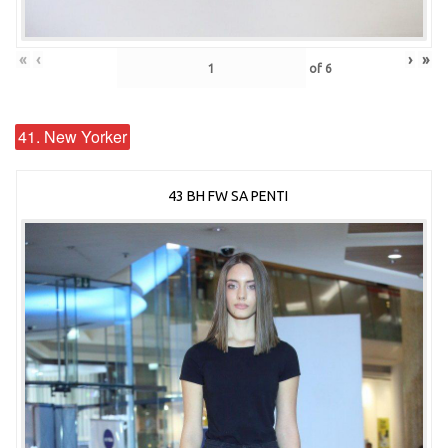
«
‹
›
»
of
6
41. New Yorker
43 BH FW SA PENTI