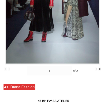
«
‹
›
»
of
2
41. Diana Fashion
43 BH FW SA ATELIER