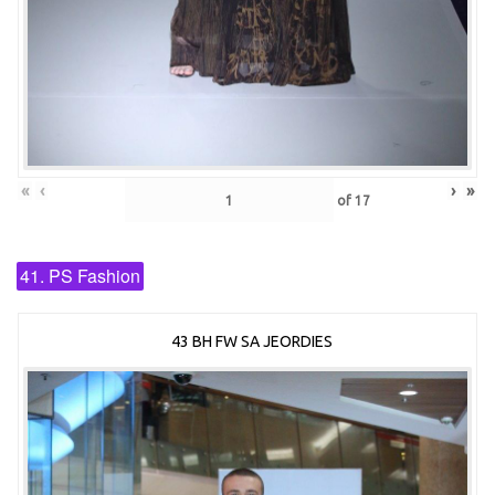
«
‹
›
»
of
17
41. PS Fashion
43 BH FW SA JEORDIES