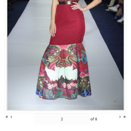
«
‹
›
»
of
8