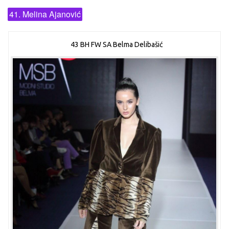
41. Melina Ajanović
43 BH FW SA Belma Delibašić