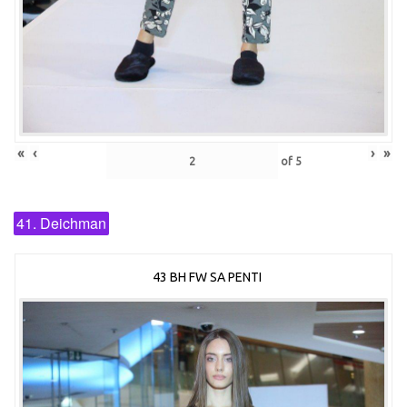
«
‹
›
»
of
5
41. Deichman
43 BH FW SA PENTI