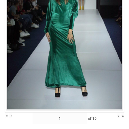
«
‹
›
»
of
10