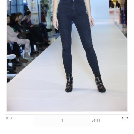
«
‹
›
»
of
11