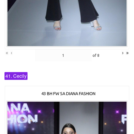
«
‹
›
»
of
8
41. Cecily
43 BH FW SA DIANA FASHION