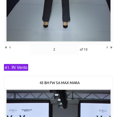
«
‹
›
»
of
10
41. IN Vento
43 BH FW SA MAX MARA