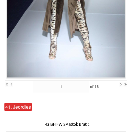
«
‹
›
»
of
18
41. Jeordies
43 BH FW SA Istok Bratić