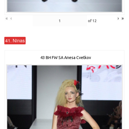
«
‹
›
»
of
12
41. Ninas
43 BH FW SA Anesa Cvetkov