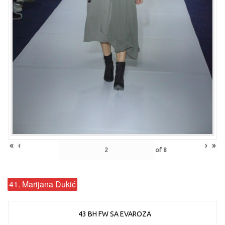
«
‹
›
»
of
8
41. Marijana Dukić
43 BH FW SA EVAROZA