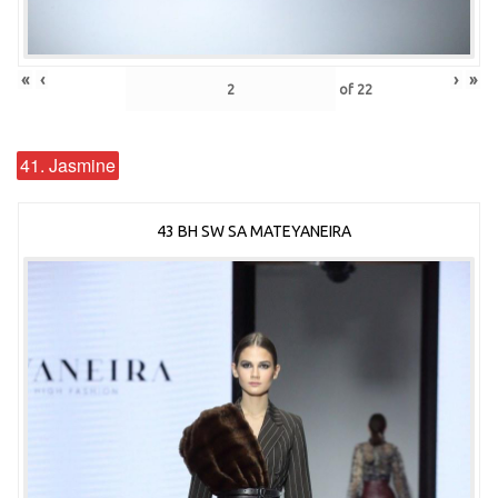
«
‹
›
»
of
22
41. Jasmine
43 BH SW SA MATEYANEIRA