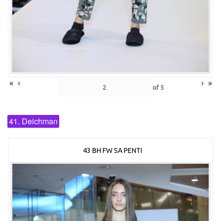
«
‹
›
»
of
5
41. Deichman
43 BH FW SA PENTI