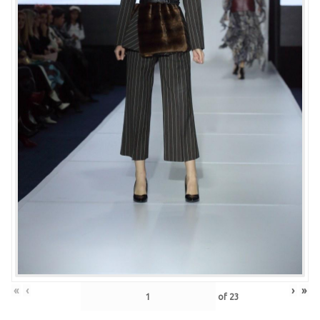
«
‹
›
»
of
23