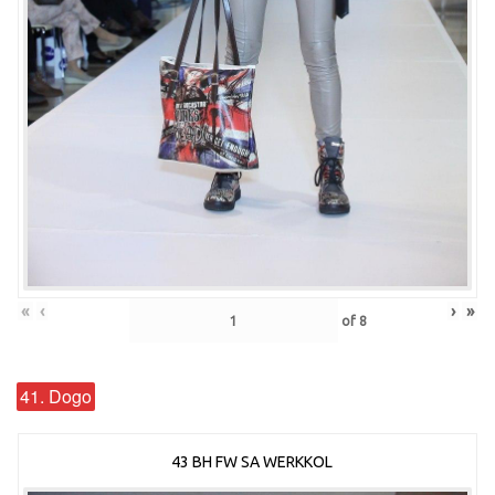
«
‹
›
»
of
8
41. Dogo
43 BH FW SA WERKKOL