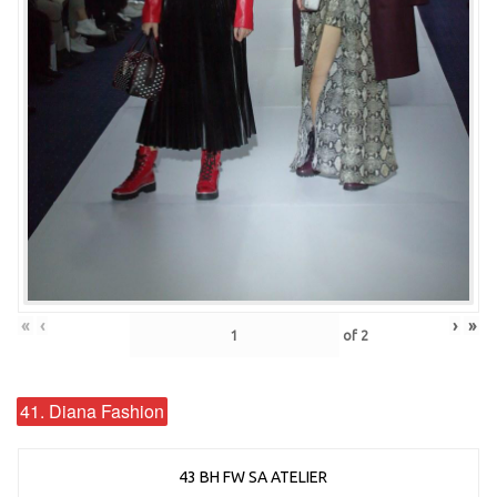
«
‹
›
»
of
2
41. Diana Fashion
43 BH FW SA ATELIER