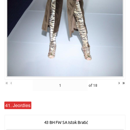
«
‹
›
»
of
18
41. Jeordies
43 BH FW SA Istok Bratić