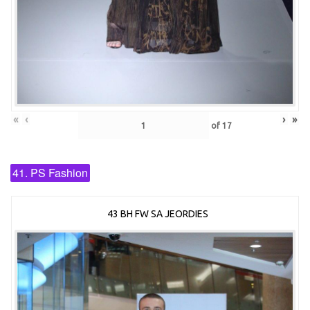
«
‹
›
»
of
17
41. PS Fashion
43 BH FW SA JEORDIES