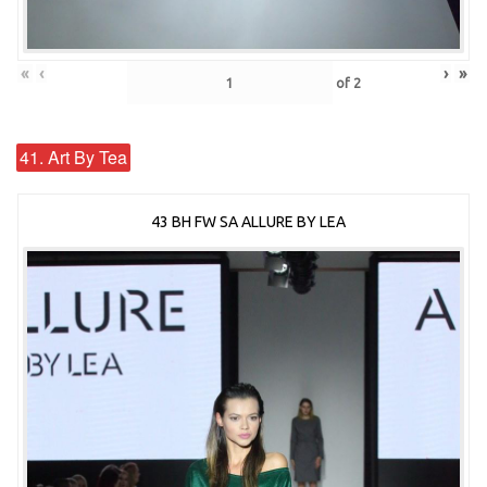
«
‹
›
»
of
2
41. Art By Tea
43 BH FW SA ALLURE BY LEA