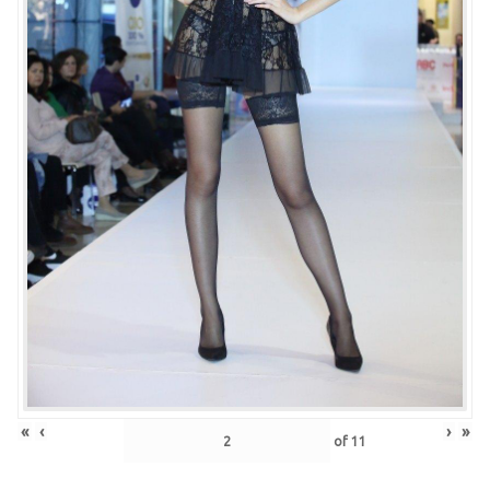
«
‹
›
»
of
11