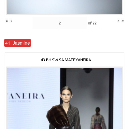
«
‹
›
»
of
22
41. Jasmine
43 BH SW SA MATEYANEIRA