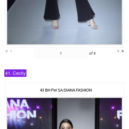
«
‹
›
»
of
8
41. Cecily
43 BH FW SA DIANA FASHION