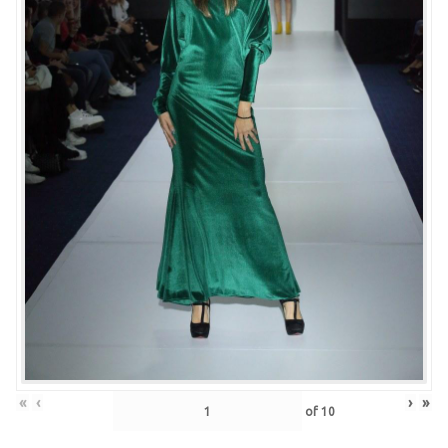
«
‹
›
»
of
10