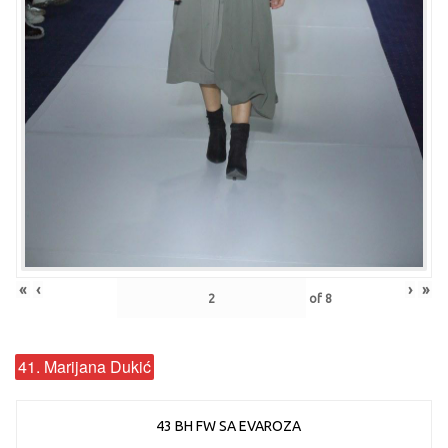
«
‹
›
»
of
8
41. Marijana Dukić
43 BH FW SA EVAROZA