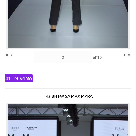
«
‹
›
»
of
10
41. IN Vento
43 BH FW SA MAX MARA