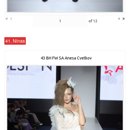
«
‹
›
»
of
12
41. Ninas
43 BH FW SA Anesa Cvetkov