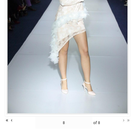
«
‹
›
»
of
8