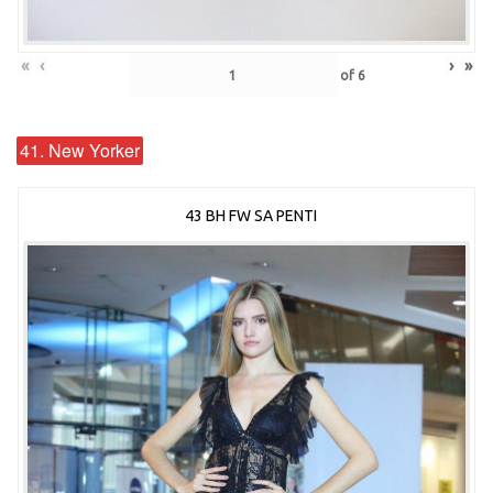
«
‹
›
»
of
6
41. New Yorker
43 BH FW SA PENTI