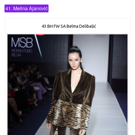
41. Melina Ajanović
43 BH FW SA Belma Delibašić