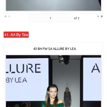
«
‹
›
»
of
2
41. Art By Tea
43 BH FW SA ALLURE BY LEA