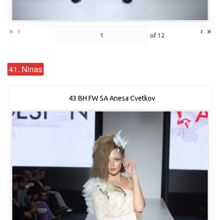
«
‹
›
»
of
12
41. Ninas
43 BH FW SA Anesa Cvetkov