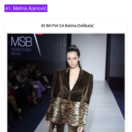
41. Melina Ajanović
43 BH FW SA Belma Delibašić