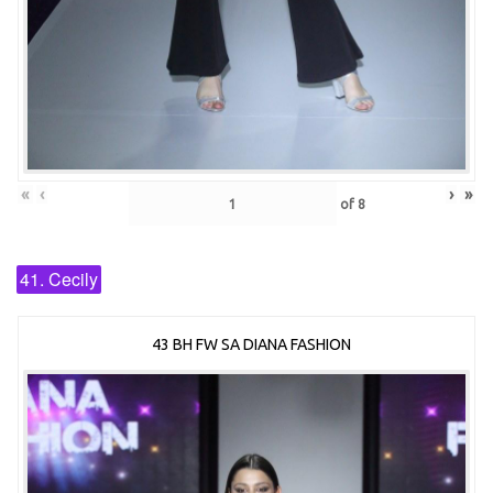
«
‹
›
»
of
8
41. Cecily
43 BH FW SA DIANA FASHION