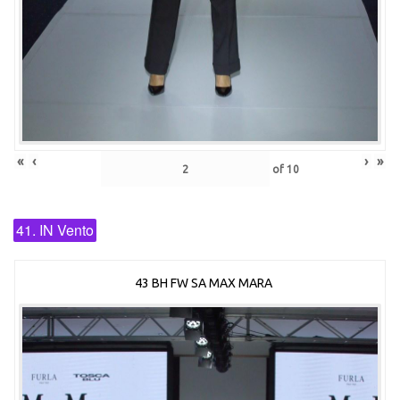
«
‹
›
»
of
10
41. IN Vento
43 BH FW SA MAX MARA