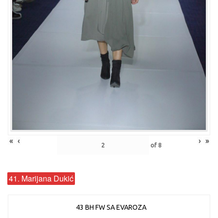
«
‹
›
»
of
8
41. Marijana Dukić
43 BH FW SA EVAROZA