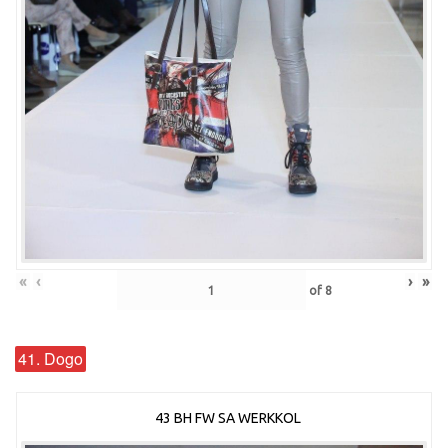
«
‹
›
»
of
8
41. Dogo
43 BH FW SA WERKKOL