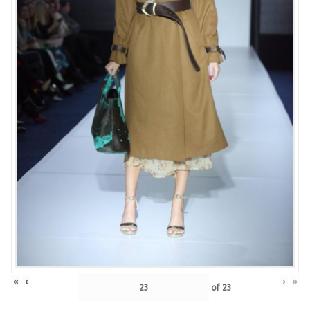
«
‹
›
»
of
23