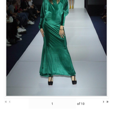
«
‹
›
»
of
10