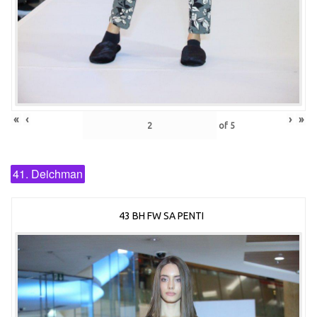
«
‹
›
»
of
5
41. Deichman
43 BH FW SA PENTI