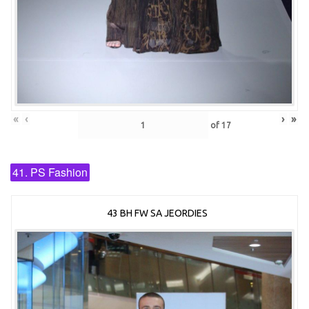
«
‹
›
»
of
17
41. PS Fashion
43 BH FW SA JEORDIES