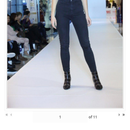
«
‹
›
»
of
11