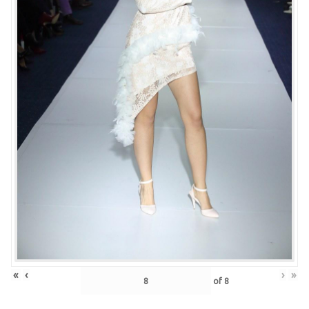
«
‹
›
»
of
8