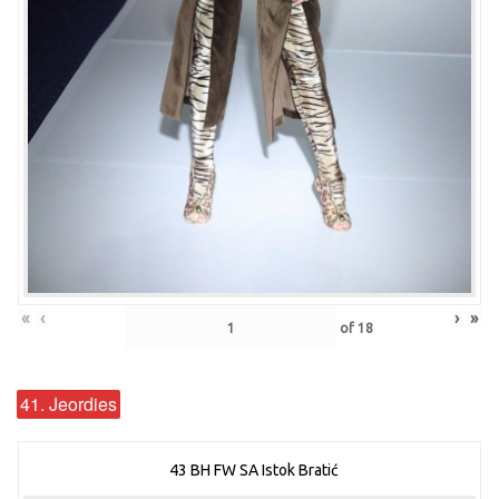
«
‹
›
»
of
18
41. Jeordies
43 BH FW SA Istok Bratić