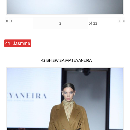
«
‹
›
»
of
22
41. Jasmine
43 BH SW SA MATEYANEIRA