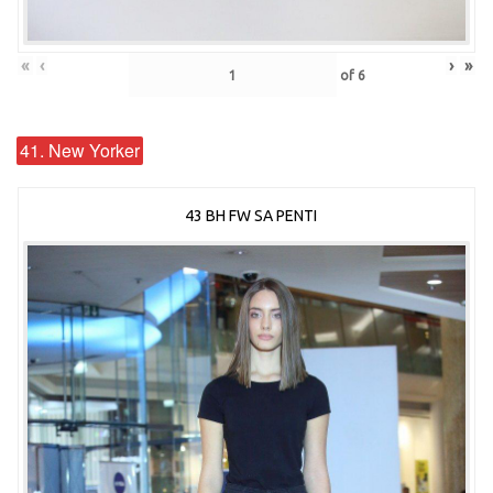
«
‹
›
»
of
6
41. New Yorker
43 BH FW SA PENTI