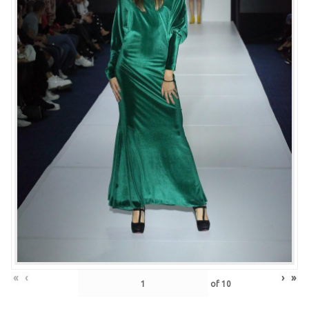
«
‹
›
»
of
10