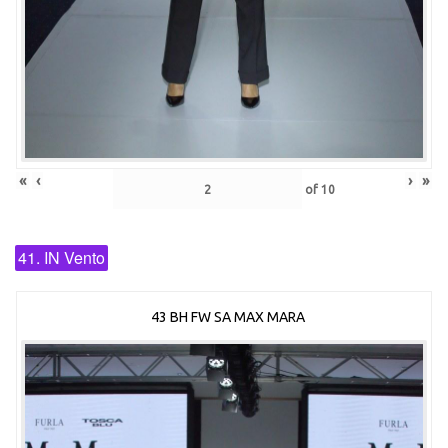
«
‹
›
»
of
10
41. IN Vento
43 BH FW SA MAX MARA