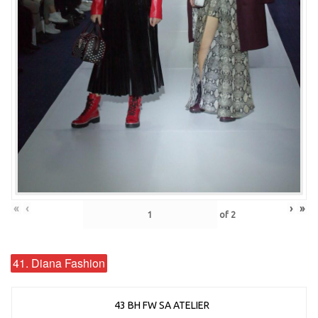
«
‹
›
»
of
2
41. Diana Fashion
43 BH FW SA ATELIER