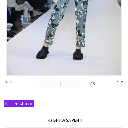
«
‹
›
»
of
5
41. Deichman
43 BH FW SA PENTI