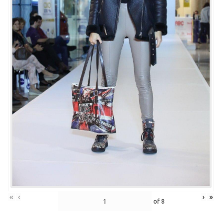
«
‹
›
»
of
8