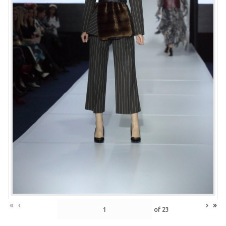
«
‹
›
»
of
23