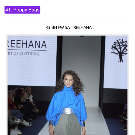
41. Poppy Bags
43 BH FW SA TREEHANA