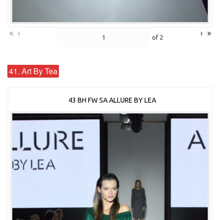
«
‹
›
»
of
2
41. Art By Tea
43 BH FW SA ALLURE BY LEA