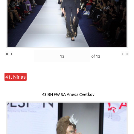
«
‹
›
»
of
12
41. Ninas
43 BH FW SA Anesa Cvetkov