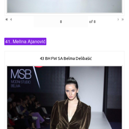
«
‹
›
»
of
8
41. Melina Ajanović
43 BH FW SA Belma Delibašić