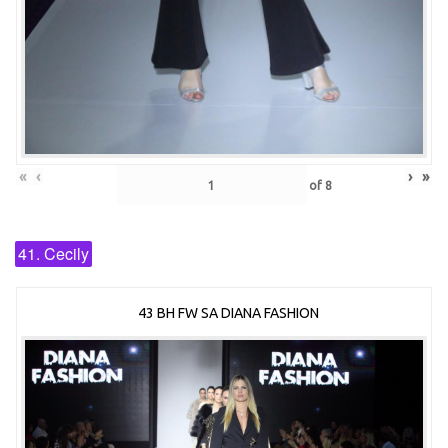
«
‹
›
»
of
8
41. Cecily
43 BH FW SA DIANA FASHION