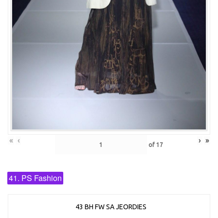
«
‹
›
»
of
17
41. PS Fashion
43 BH FW SA JEORDIES