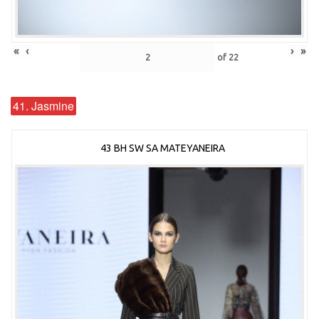
«
‹
›
»
of
22
41. Jasmine
43 BH SW SA MATEYANEIRA