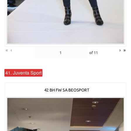
«
‹
›
»
of
11
41. Juventa Sport
42 BH FW SA BEOSPORT