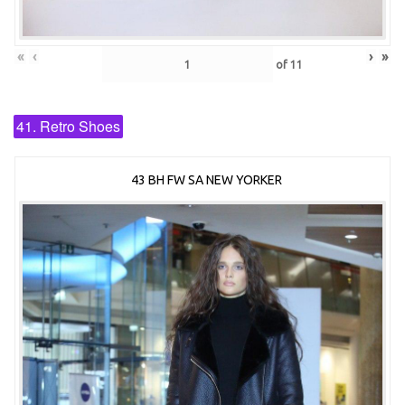
«
‹
›
»
of
11
41. Retro Shoes
43 BH FW SA NEW YORKER