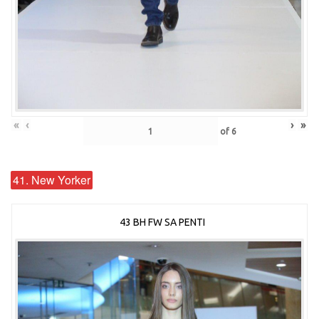
«
‹
›
»
of
6
41. New Yorker
43 BH FW SA PENTI