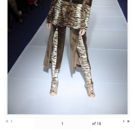
«
‹
›
»
of
18