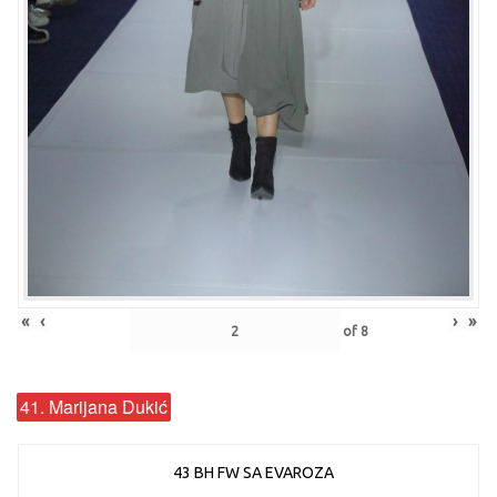
«
‹
›
»
of
8
41. Marijana Dukić
43 BH FW SA EVAROZA