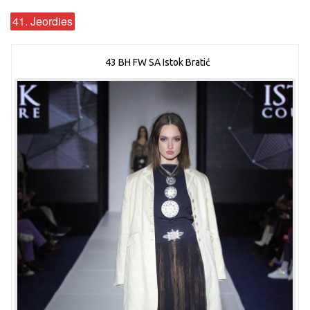
41. Jeordies
43 BH FW SA Istok Bratić