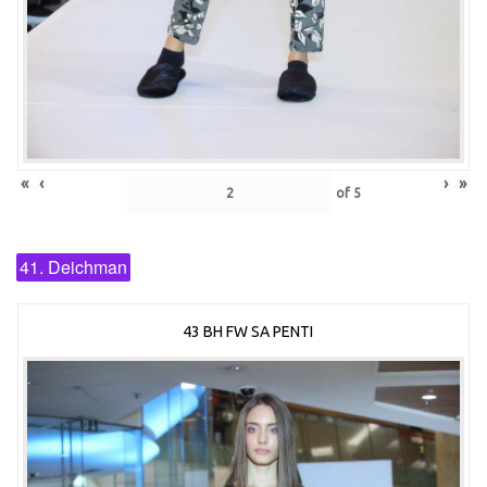
«
‹
›
»
of
5
41. Deichman
43 BH FW SA PENTI