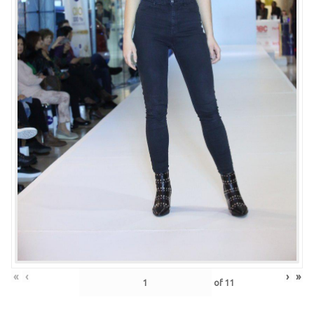
«
‹
›
»
of
11