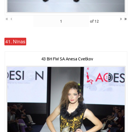
«
‹
›
»
of
12
41. Ninas
43 BH FW SA Anesa Cvetkov