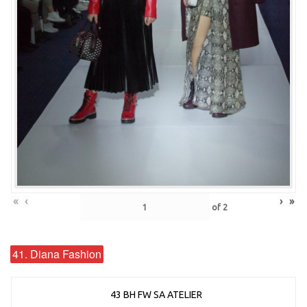
«
‹
›
»
of
2
41. Diana Fashion
43 BH FW SA ATELIER