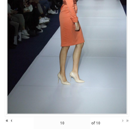
«
‹
›
»
of
10