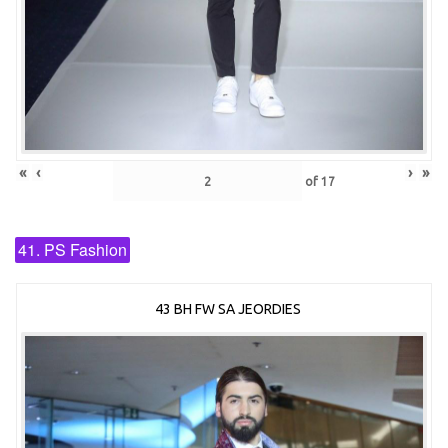
«
‹
›
»
of
17
41. PS Fashion
43 BH FW SA JEORDIES