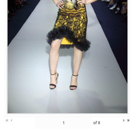
«
‹
›
»
of
8