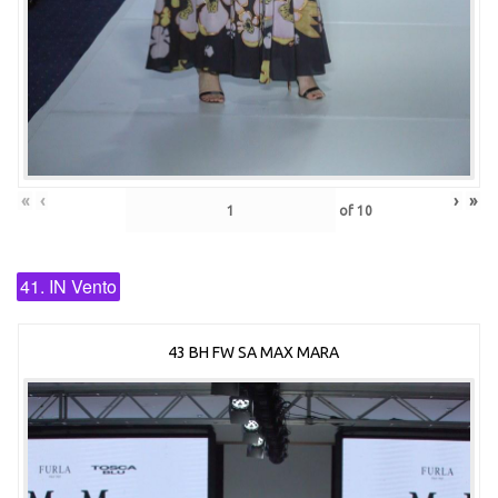
«
‹
›
»
of
10
41. IN Vento
43 BH FW SA MAX MARA