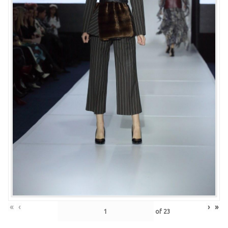
«
‹
›
»
of
23