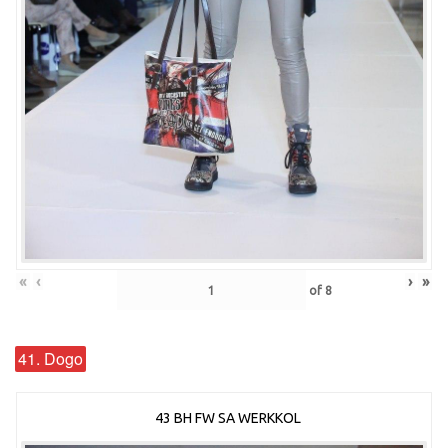
«
‹
›
»
of
8
41. Dogo
43 BH FW SA WERKKOL