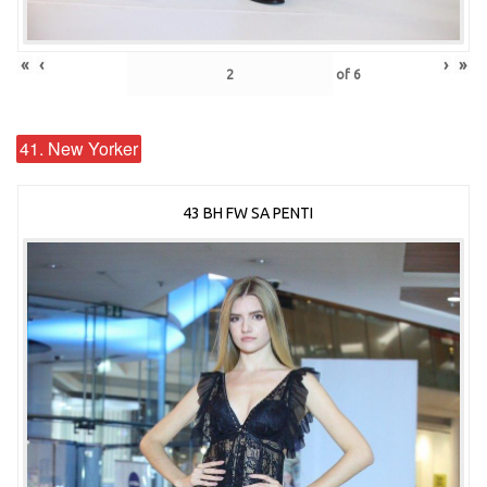
«
‹
›
»
of
6
41. New Yorker
43 BH FW SA PENTI