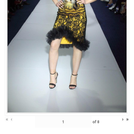
«
‹
›
»
of
8