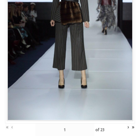
«
‹
›
»
of
23