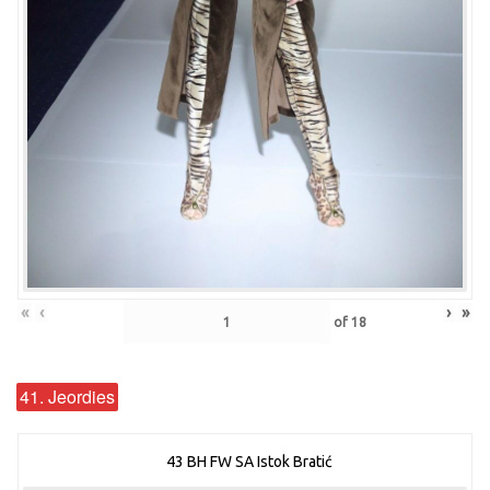
«
‹
›
»
of
18
41. Jeordies
43 BH FW SA Istok Bratić