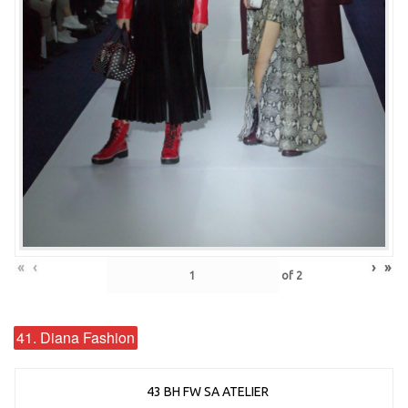
«
‹
›
»
of
2
41. Diana Fashion
43 BH FW SA ATELIER