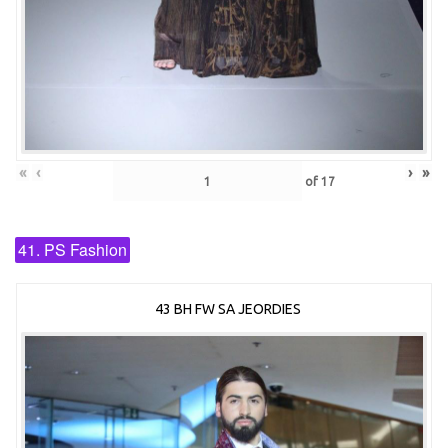
«
‹
›
»
of
17
41. PS Fashion
43 BH FW SA JEORDIES