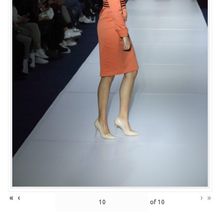
«
‹
›
»
of
10