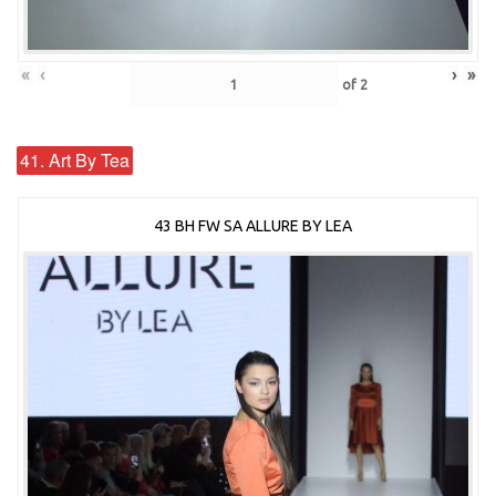
«
‹
›
»
of
2
41. Art By Tea
43 BH FW SA ALLURE BY LEA