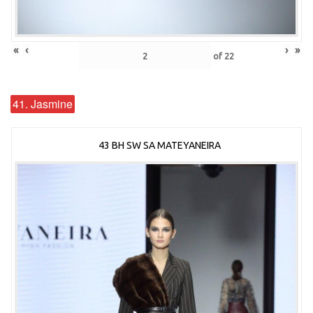
«
‹
›
»
of
22
41. Jasmine
43 BH SW SA MATEYANEIRA