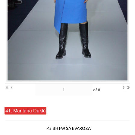
«
‹
›
»
of
8
41. Marijana Dukić
43 BH FW SA EVAROZA