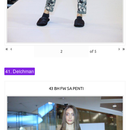
«
‹
›
»
of
5
41. Deichman
43 BH FW SA PENTI