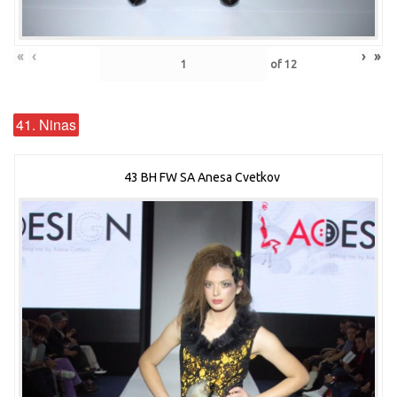
«
‹
›
»
of
12
41. Ninas
43 BH FW SA Anesa Cvetkov