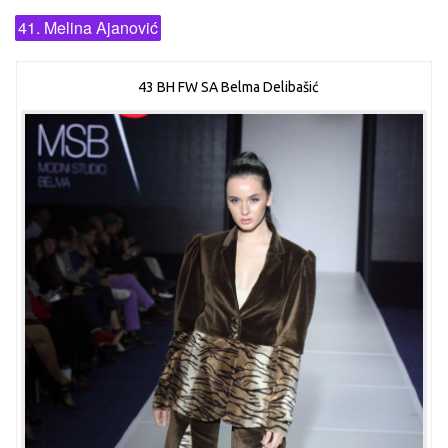
41. Melina Ajanović
43 BH FW SA Belma Delibašić