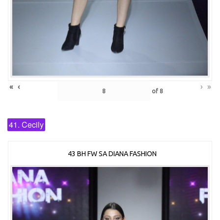
«
‹
›
»
of
8
41. Cecily
43 BH FW SA DIANA FASHION