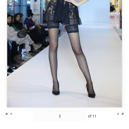
«
‹
›
»
of
11