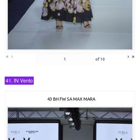
«
‹
›
»
of
10
41. IN Vento
43 BH FW SA MAX MARA