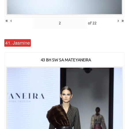
«
‹
›
»
of
22
41. Jasmine
43 BH SW SA MATEYANEIRA