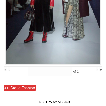
«
‹
›
»
of
2
41. Diana Fashion
43 BH FW SA ATELIER