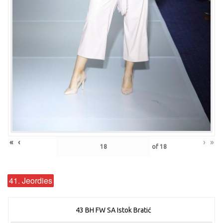
«
‹
›
»
of
18
41. Jeordies
43 BH FW SA Istok Bratić