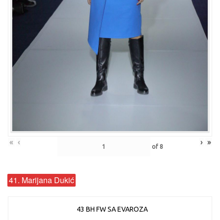
«
‹
›
»
of
8
41. Marijana Dukić
43 BH FW SA EVAROZA