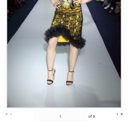
«
‹
›
»
of
8