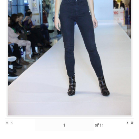
«
‹
›
»
of
11