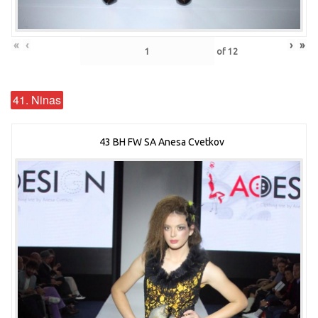
«
‹
›
»
of
12
41. Ninas
43 BH FW SA Anesa Cvetkov