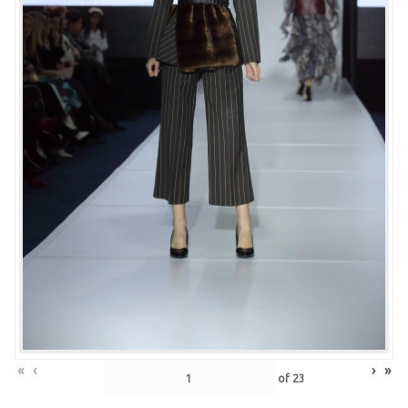
«
‹
›
»
of
23