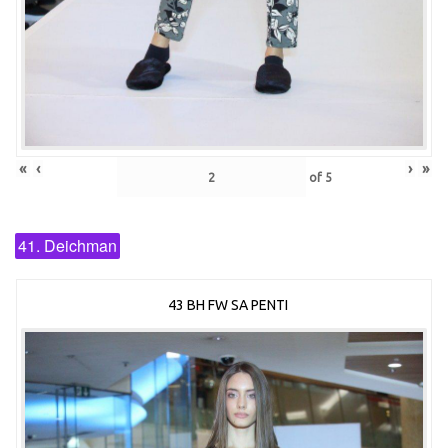
«
‹
›
»
of
5
41. Deichman
43 BH FW SA PENTI