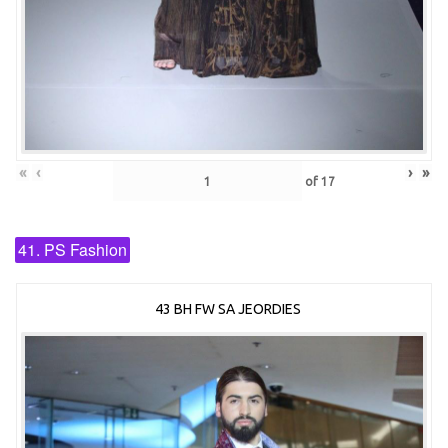
«
‹
›
»
of
17
41. PS Fashion
43 BH FW SA JEORDIES