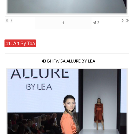
«
‹
›
»
of
2
41. Art By Tea
43 BH FW SA ALLURE BY LEA