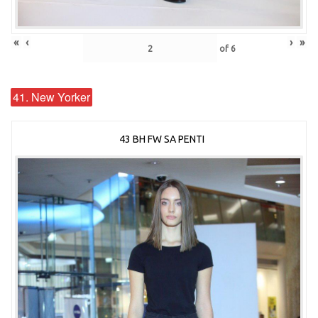
«
‹
›
»
of
6
41. New Yorker
43 BH FW SA PENTI