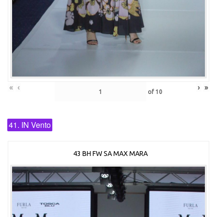
«
‹
›
»
of
10
41. IN Vento
43 BH FW SA MAX MARA