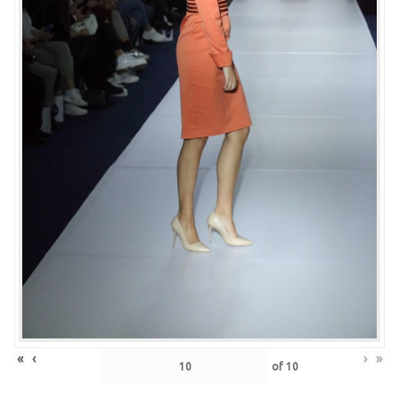
«
‹
›
»
of
10