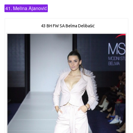
41. Melina Ajanović
43 BH FW SA Belma Delibašić