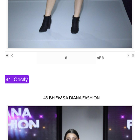
«
‹
›
»
of
8
41. Cecily
43 BH FW SA DIANA FASHION