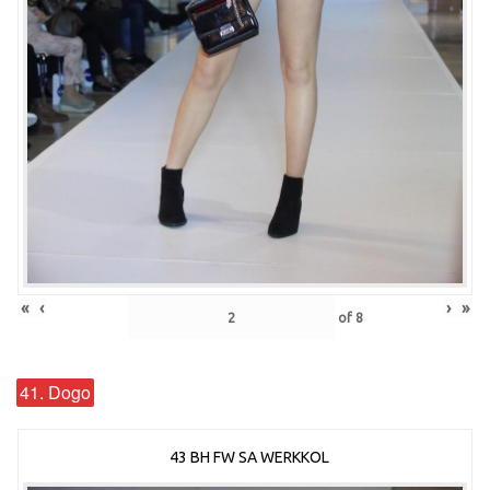
«
‹
›
»
of
8
41. Dogo
43 BH FW SA WERKKOL