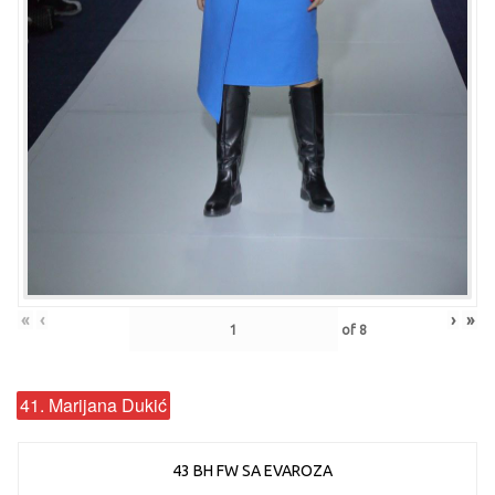
«
‹
›
»
of
8
41. Marijana Dukić
43 BH FW SA EVAROZA