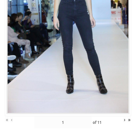
«
‹
›
»
of
11