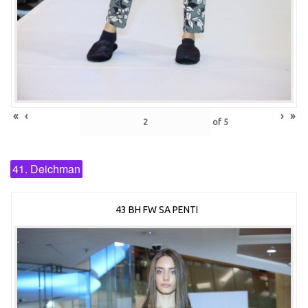
«
‹
›
»
of
5
41. Deichman
43 BH FW SA PENTI