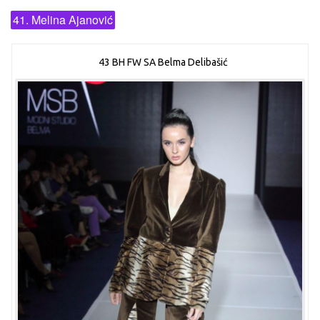
41. Melina Ajanović
43 BH FW SA Belma Delibašić