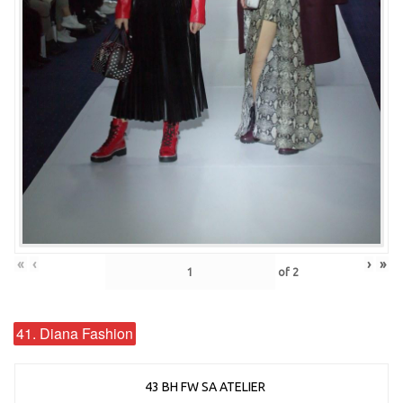
«
‹
›
»
of
2
41. Diana Fashion
43 BH FW SA ATELIER