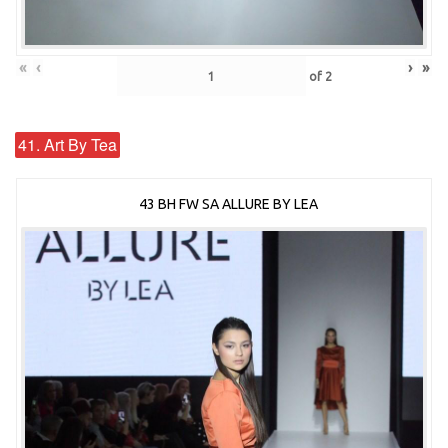
«
‹
›
»
of
2
41. Art By Tea
43 BH FW SA ALLURE BY LEA