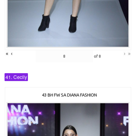
«
‹
›
»
of
8
41. Cecily
43 BH FW SA DIANA FASHION