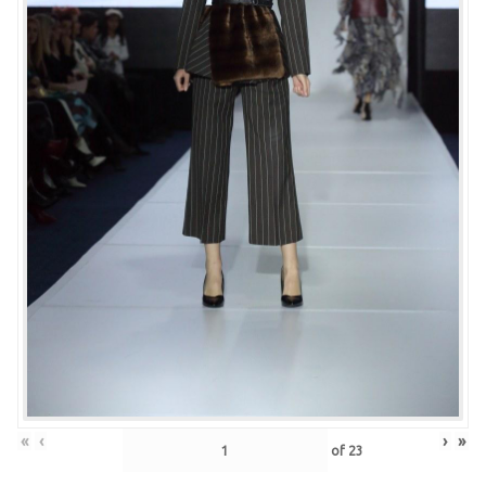
«
‹
›
»
of
23