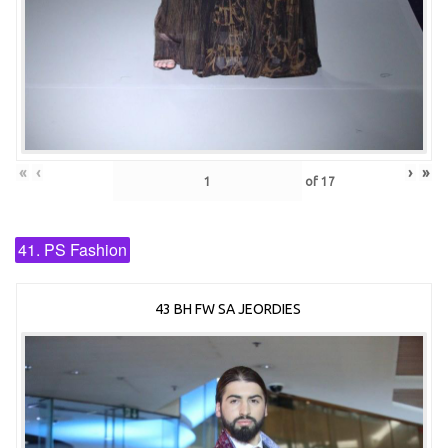
«
‹
›
»
of
17
41. PS Fashion
43 BH FW SA JEORDIES