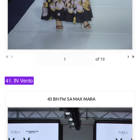
«
‹
›
»
of
10
41. IN Vento
43 BH FW SA MAX MARA