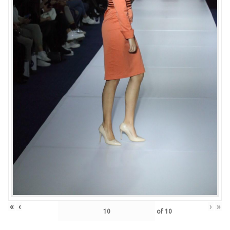
«
‹
›
»
of
10