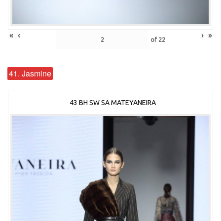
«
‹
›
»
of
22
41. Jasmine
43 BH SW SA MATEYANEIRA