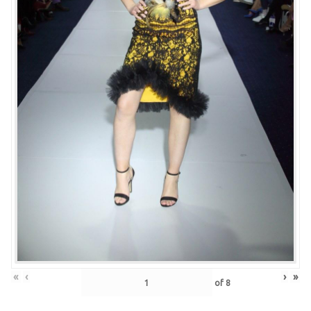
«
‹
›
»
of
8