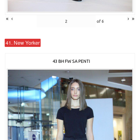
«
‹
›
»
of
6
41. New Yorker
43 BH FW SA PENTI