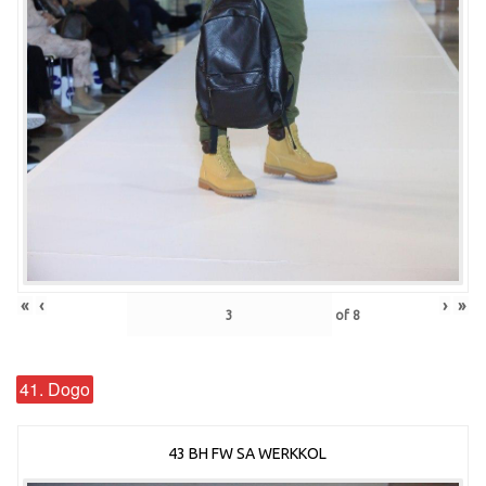
«
‹
›
»
of
8
41. Dogo
43 BH FW SA WERKKOL