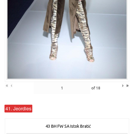
«
‹
›
»
of
18
41. Jeordies
43 BH FW SA Istok Bratić