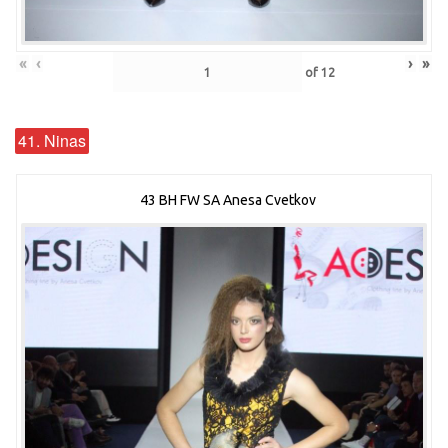
«
‹
›
»
of
12
41. Ninas
43 BH FW SA Anesa Cvetkov