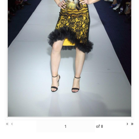
«
‹
›
»
of
8