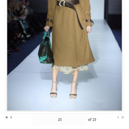
«
‹
›
»
of
23