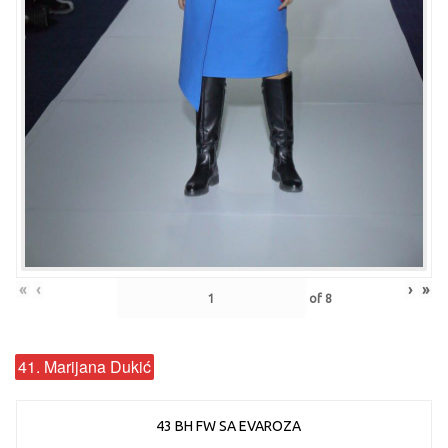
«
‹
›
»
of
8
41. Marijana Dukić
43 BH FW SA EVAROZA