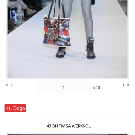
«
‹
›
»
of
8
41. Dogo
43 BH FW SA WERKKOL