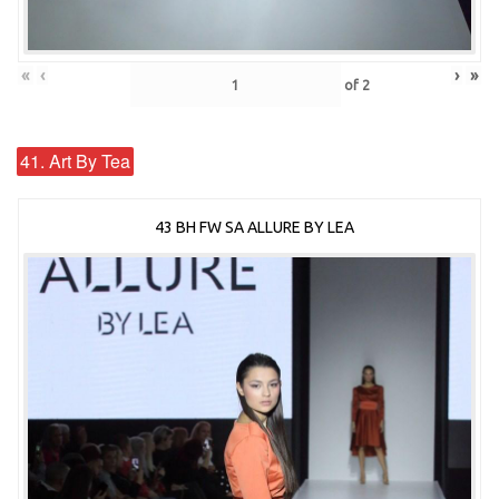
«
‹
›
»
of
2
41. Art By Tea
43 BH FW SA ALLURE BY LEA