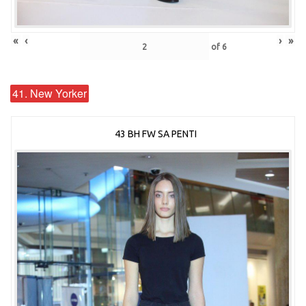
«
‹
›
»
of
6
41. New Yorker
43 BH FW SA PENTI