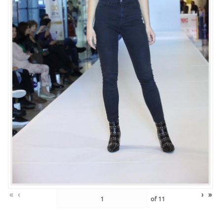
«
‹
›
»
of
11