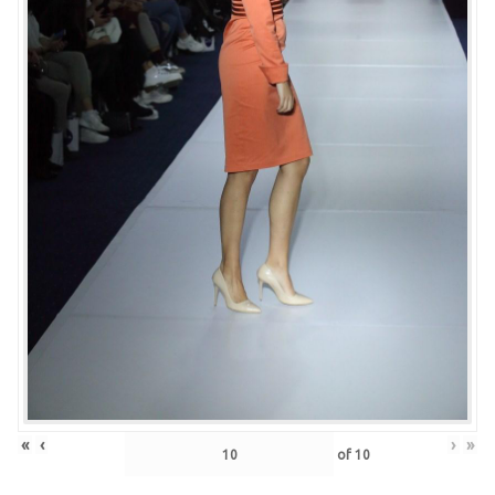
«
‹
›
»
of
10