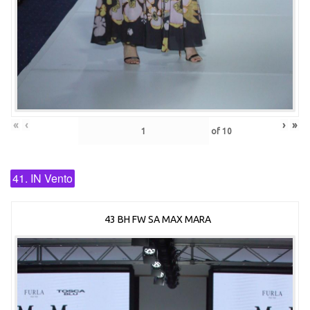
«
‹
›
»
of
10
41. IN Vento
43 BH FW SA MAX MARA