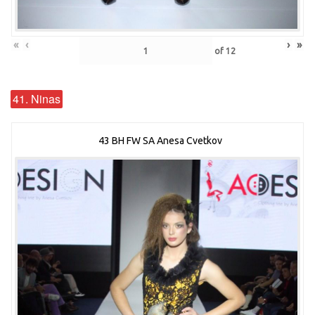
«
‹
›
»
of
12
41. Ninas
43 BH FW SA Anesa Cvetkov