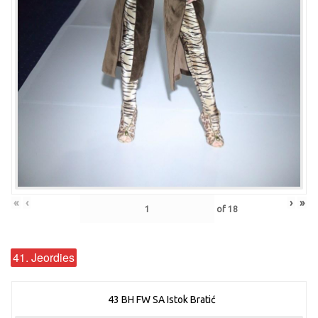
«
‹
›
»
of
18
41. Jeordies
43 BH FW SA Istok Bratić