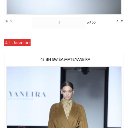
«
‹
›
»
of
22
41. Jasmine
43 BH SW SA MATEYANEIRA