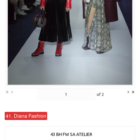
«
‹
›
»
of
2
41. Diana Fashion
43 BH FW SA ATELIER