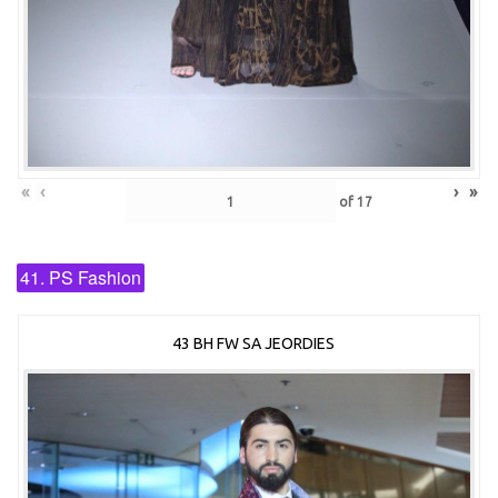
«
‹
›
»
of
17
41. PS Fashion
43 BH FW SA JEORDIES