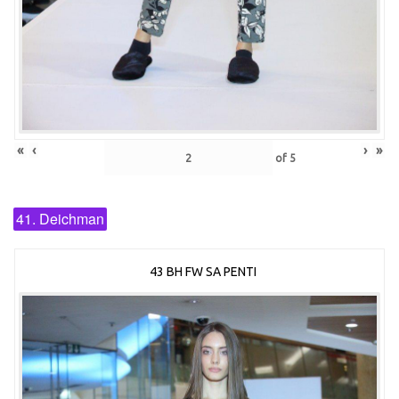
«
‹
›
»
of
5
41. Deichman
43 BH FW SA PENTI