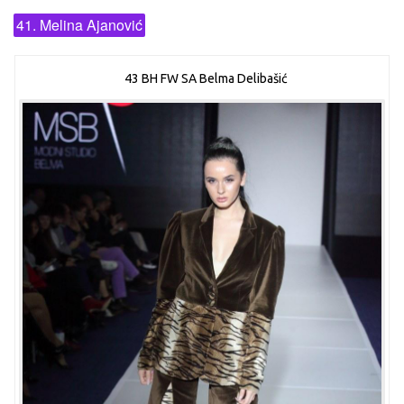
41. Melina Ajanović
43 BH FW SA Belma Delibašić