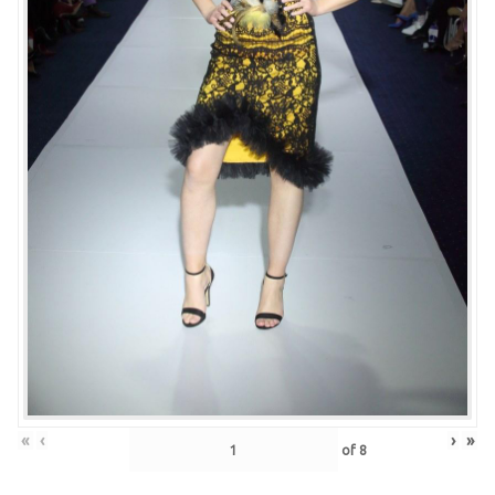
«
‹
›
»
of
8