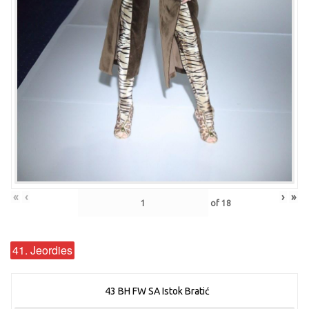
«
‹
›
»
of
18
41. Jeordies
43 BH FW SA Istok Bratić