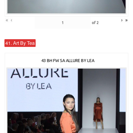
«
‹
›
»
of
2
41. Art By Tea
43 BH FW SA ALLURE BY LEA