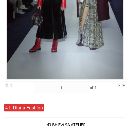
«
‹
›
»
of
2
41. Diana Fashion
43 BH FW SA ATELIER