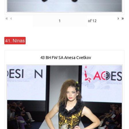
«
‹
›
»
of
12
41. Ninas
43 BH FW SA Anesa Cvetkov