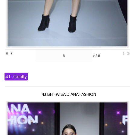
«
‹
›
»
of
8
41. Cecily
43 BH FW SA DIANA FASHION