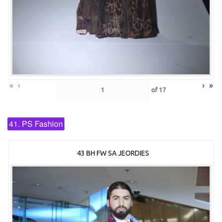
«
‹
›
»
of
17
41. PS Fashion
43 BH FW SA JEORDIES