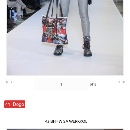
«
‹
›
»
of
8
41. Dogo
43 BH FW SA WERKKOL