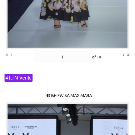
«
‹
›
»
of
10
41. IN Vento
43 BH FW SA MAX MARA