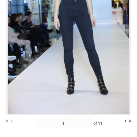
«
‹
›
»
of
11