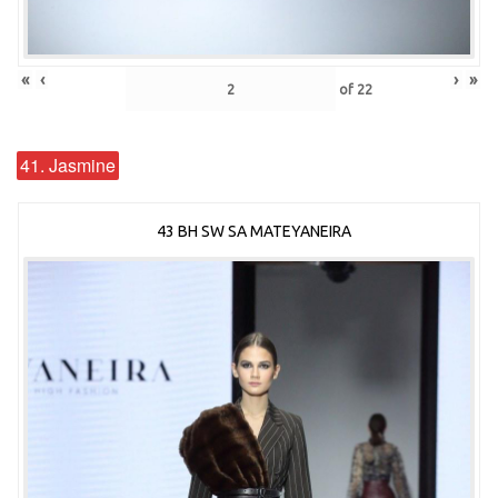
«
‹
›
»
of
22
41. Jasmine
43 BH SW SA MATEYANEIRA