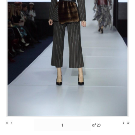
«
‹
›
»
of
23