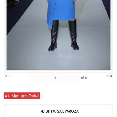
«
‹
›
»
of
8
41. Marijana Dukić
43 BH FW SA EVAROZA