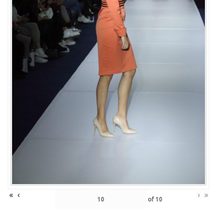
«
‹
›
»
of
10