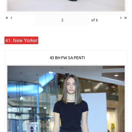
«
‹
›
»
of
6
41. New Yorker
43 BH FW SA PENTI