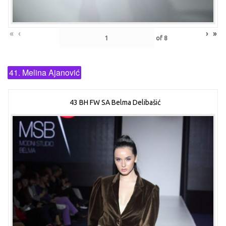
«
‹
›
»
of
8
41. Melina Ajanović
43 BH FW SA Belma Delibašić