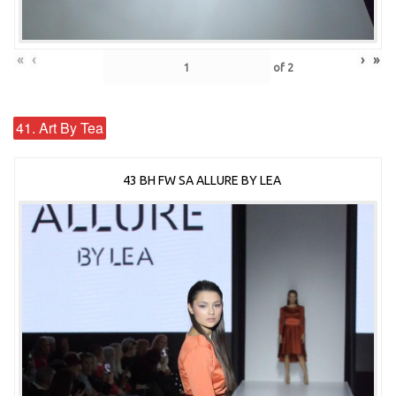
«
‹
›
»
of
2
41. Art By Tea
43 BH FW SA ALLURE BY LEA