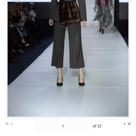
«
‹
›
»
of
23