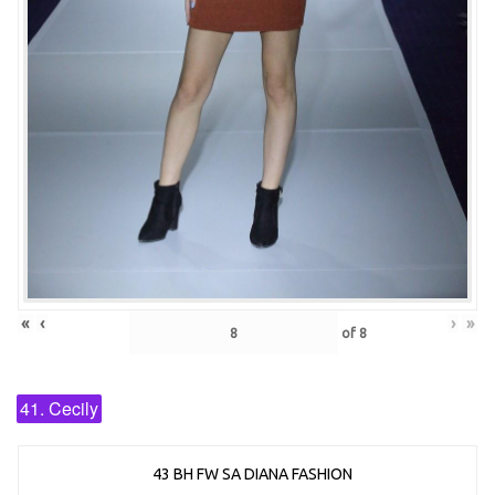
«
‹
›
»
of
8
41. Cecily
43 BH FW SA DIANA FASHION