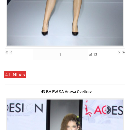
«
‹
›
»
of
12
41. Ninas
43 BH FW SA Anesa Cvetkov