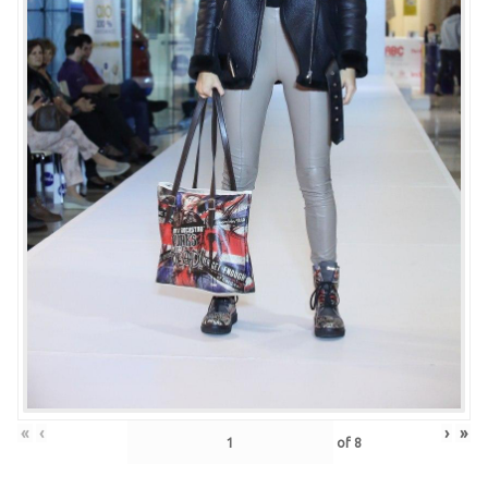
«
‹
›
»
of
8