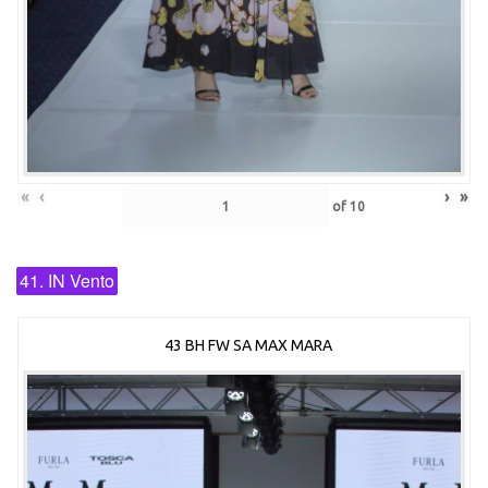
«
‹
›
»
of
10
41. IN Vento
43 BH FW SA MAX MARA