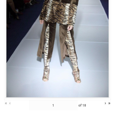
«
‹
›
»
of
18