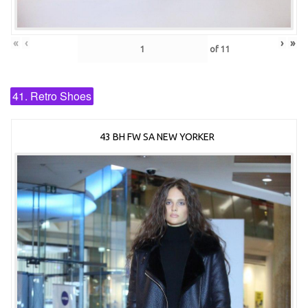
«
‹
›
»
of
11
41. Retro Shoes
43 BH FW SA NEW YORKER