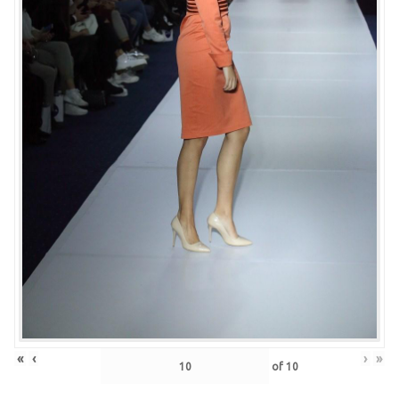
«
‹
›
»
of
10