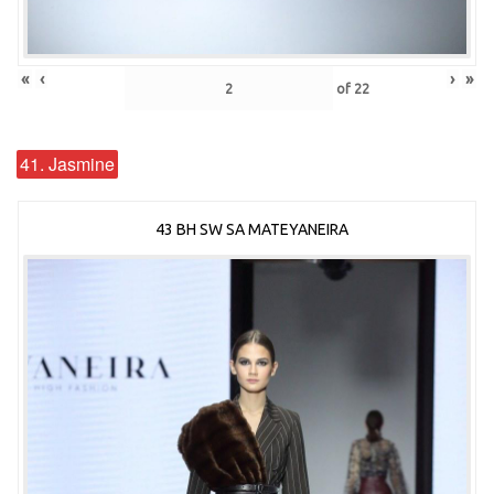
«
‹
›
»
of
22
41. Jasmine
43 BH SW SA MATEYANEIRA