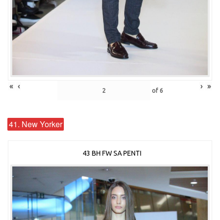
«
‹
›
»
of
6
41. New Yorker
43 BH FW SA PENTI