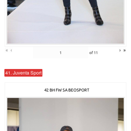
«
‹
›
»
of
11
41. Juventa Sport
42 BH FW SA BEOSPORT