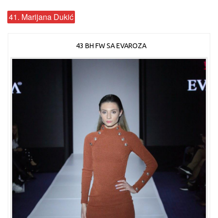
41. Marijana Dukić
43 BH FW SA EVAROZA