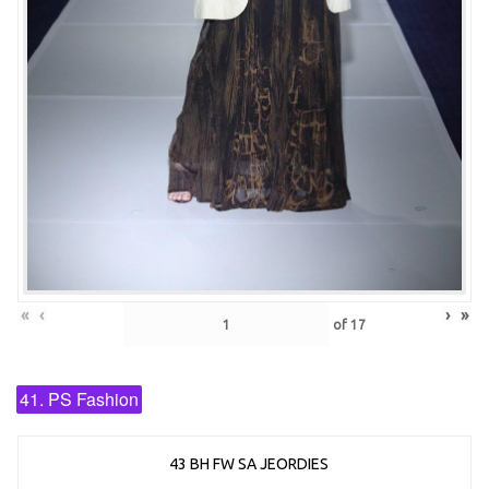
«
‹
›
»
of
17
41. PS Fashion
43 BH FW SA JEORDIES