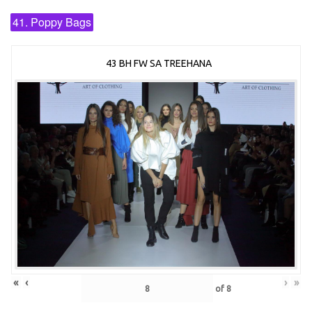
41. Poppy Bags
43 BH FW SA TREEHANA
«
‹
›
»
of
8