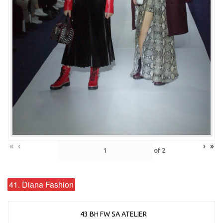
«
‹
›
»
of
2
41. Diana Fashion
43 BH FW SA ATELIER