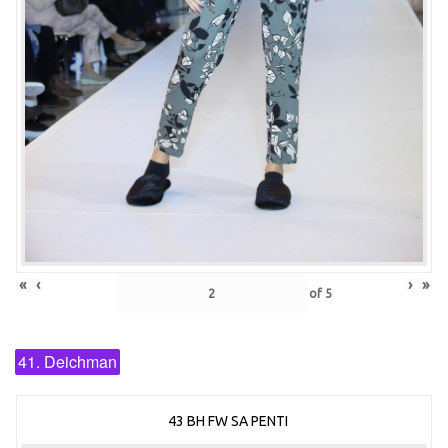
«
‹
›
»
of
5
41. Deichman
43 BH FW SA PENTI