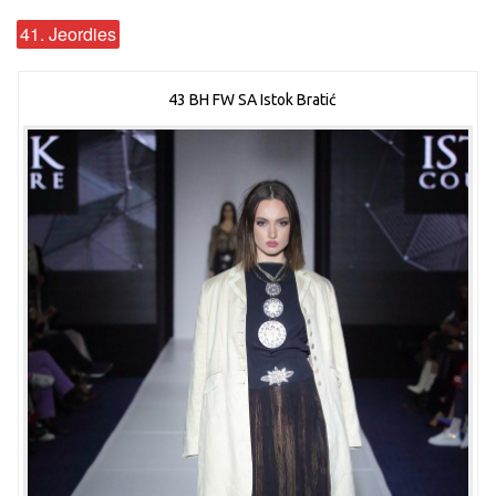
41. Jeordies
43 BH FW SA Istok Bratić