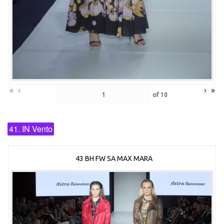
«
‹
›
»
of
10
41. IN Vento
43 BH FW SA MAX MARA