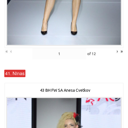
«
‹
›
»
of
12
41. Ninas
43 BH FW SA Anesa Cvetkov