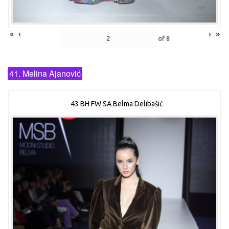
«
‹
›
»
of
8
41. Melina Ajanović
43 BH FW SA Belma Delibašić