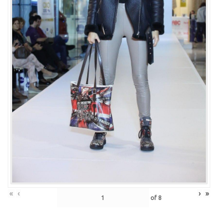
«
‹
›
»
of
8