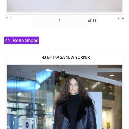
«
‹
›
»
of
11
41. Retro Shoes
43 BH FW SA NEW YORKER