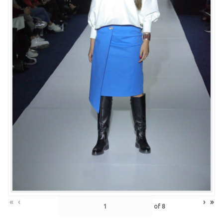
«
‹
›
»
of
8