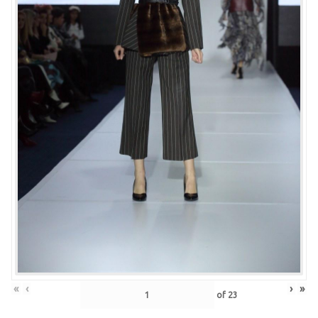
«
‹
›
»
of
23