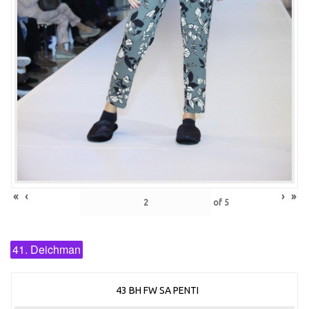
«
‹
›
»
of
5
41. Deichman
43 BH FW SA PENTI