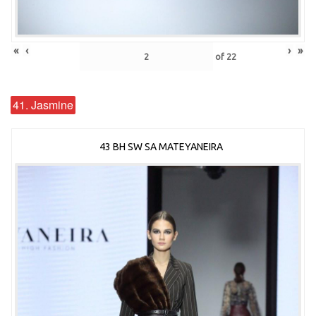
«
‹
›
»
of
22
41. Jasmine
43 BH SW SA MATEYANEIRA