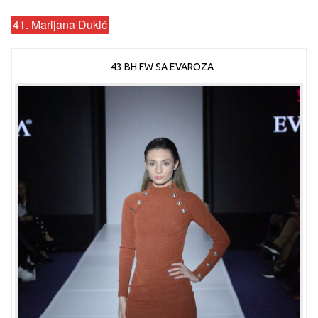
41. Marijana Dukić
43 BH FW SA EVAROZA