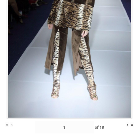
«
‹
›
»
of
18