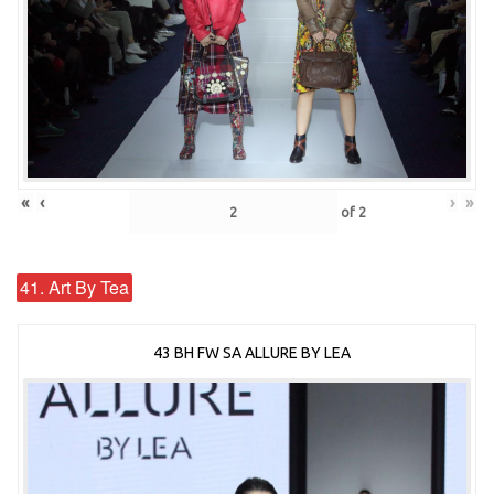
«
‹
›
»
of
2
41. Art By Tea
43 BH FW SA ALLURE BY LEA