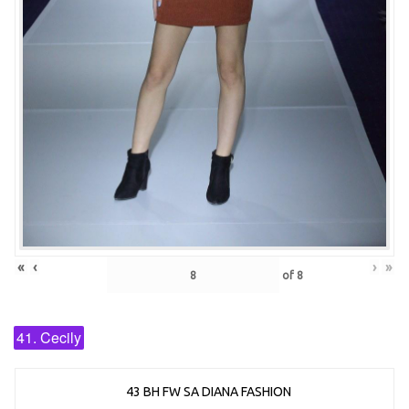
«
‹
›
»
of
8
41. Cecily
43 BH FW SA DIANA FASHION