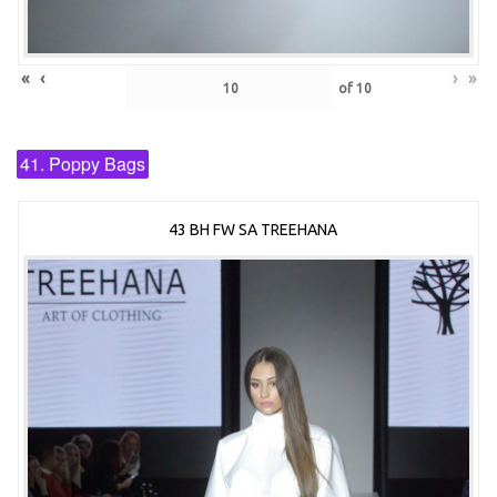
«
‹
›
»
of
10
41. Poppy Bags
43 BH FW SA TREEHANA