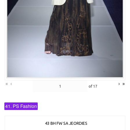
«
‹
›
»
of
17
41. PS Fashion
43 BH FW SA JEORDIES