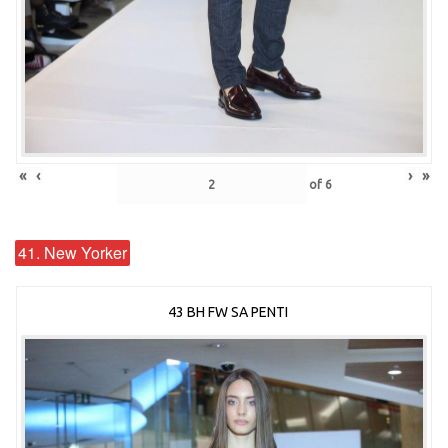
«
‹
›
»
of
6
41. New Yorker
43 BH FW SA PENTI