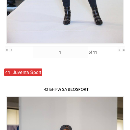
«
‹
›
»
of
11
41. Juventa Sport
42 BH FW SA BEOSPORT