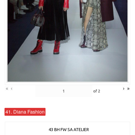
«
‹
›
»
of
2
41. Diana Fashion
43 BH FW SA ATELIER