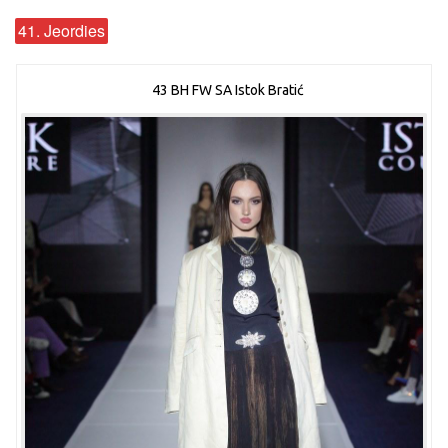
41. Jeordies
43 BH FW SA Istok Bratić