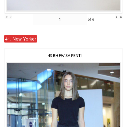
«
‹
›
»
of
6
41. New Yorker
43 BH FW SA PENTI