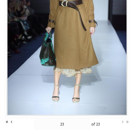
«
‹
›
»
of
23