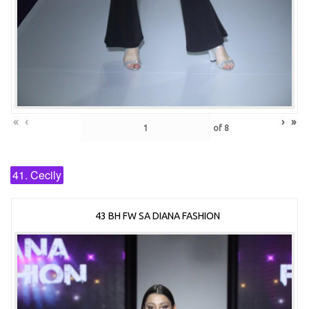
«
‹
›
»
of
8
41. Cecily
43 BH FW SA DIANA FASHION