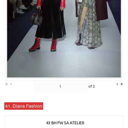
«
‹
›
»
of
2
41. Diana Fashion
43 BH FW SA ATELIER