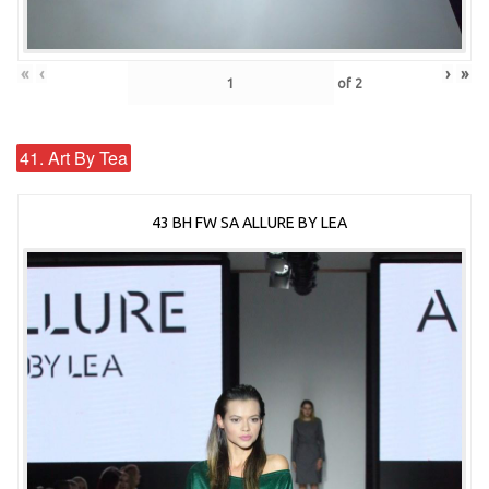
«
‹
›
»
of
2
41. Art By Tea
43 BH FW SA ALLURE BY LEA