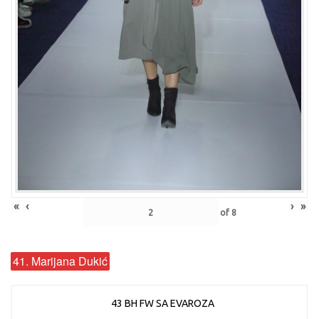
«
‹
›
»
of
8
41. Marijana Dukić
43 BH FW SA EVAROZA