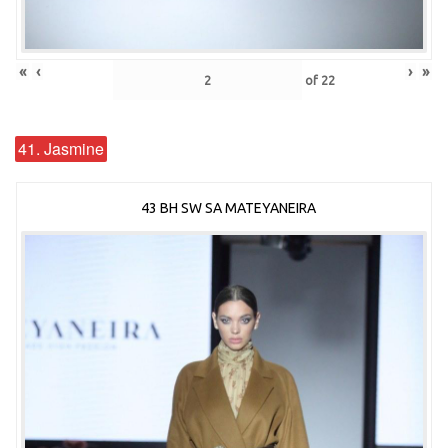
«
‹
›
»
of
22
41. Jasmine
43 BH SW SA MATEYANEIRA