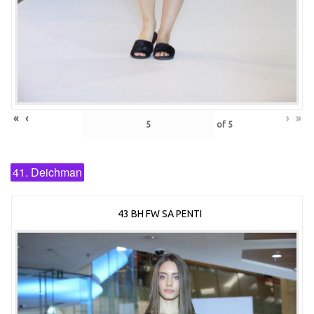
«
‹
›
»
of
5
41. Deichman
43 BH FW SA PENTI