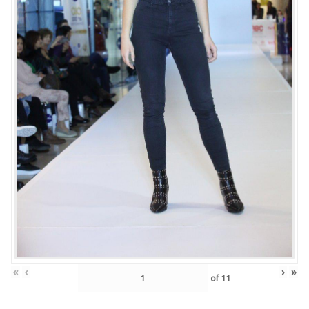
«
‹
›
»
of
11