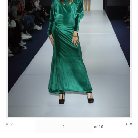
«
‹
›
»
of
10