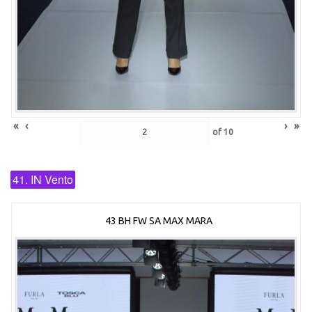
«
‹
›
»
of
10
41. IN Vento
43 BH FW SA MAX MARA