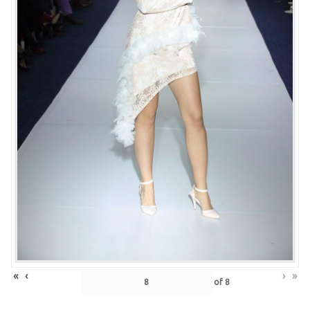
«
‹
›
»
of
8