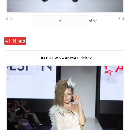
«
‹
›
»
of
12
41. Ninas
43 BH FW SA Anesa Cvetkov