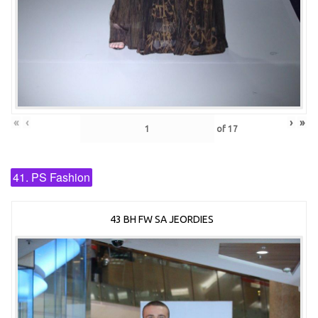
«
‹
›
»
of
17
41. PS Fashion
43 BH FW SA JEORDIES