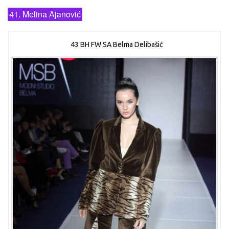
41. Melina Ajanović
43 BH FW SA Belma Delibašić