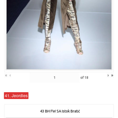
«
‹
›
»
of
18
41. Jeordies
43 BH FW SA Istok Bratić