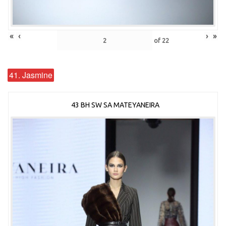
«
‹
›
»
of
22
41. Jasmine
43 BH SW SA MATEYANEIRA