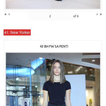
«
‹
›
»
of
6
41. New Yorker
43 BH FW SA PENTI