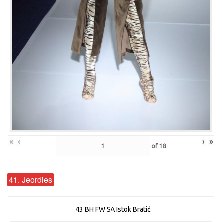
«
‹
›
»
of
18
41. Jeordies
43 BH FW SA Istok Bratić