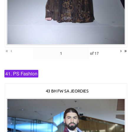
«
‹
›
»
of
17
41. PS Fashion
43 BH FW SA JEORDIES