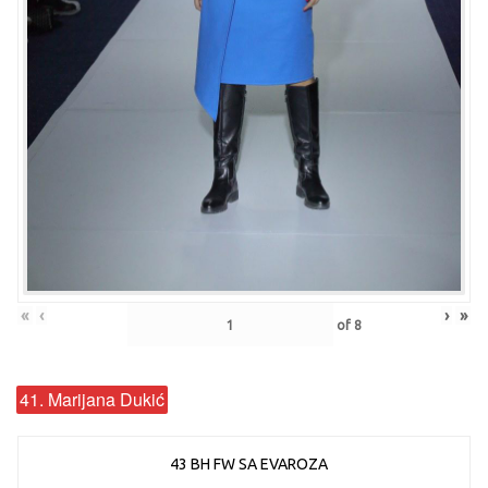
«
‹
›
»
of
8
41. Marijana Dukić
43 BH FW SA EVAROZA