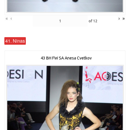
«
‹
›
»
of
12
41. Ninas
43 BH FW SA Anesa Cvetkov