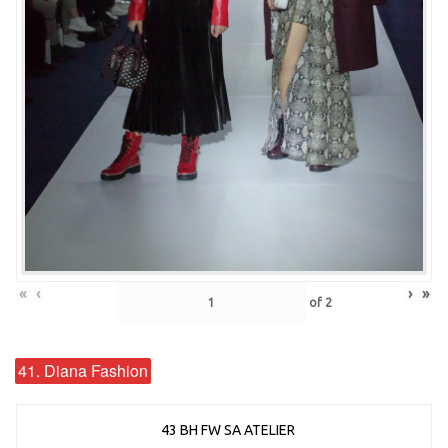
«
‹
›
»
of
2
41. Diana Fashion
43 BH FW SA ATELIER