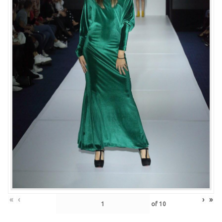
«
‹
›
»
of
10