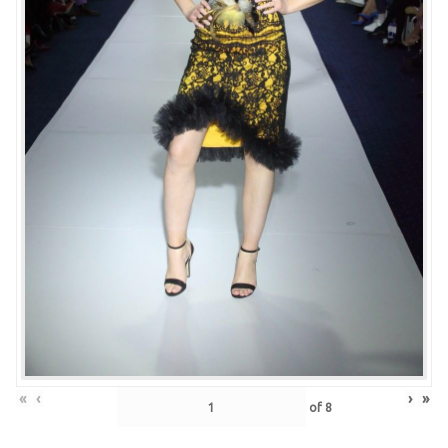
«
‹
›
»
of
8