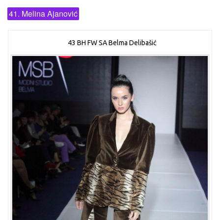
41. Melina Ajanović
43 BH FW SA Belma Delibašić