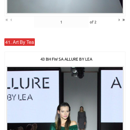
«
‹
›
»
of
2
41. Art By Tea
43 BH FW SA ALLURE BY LEA