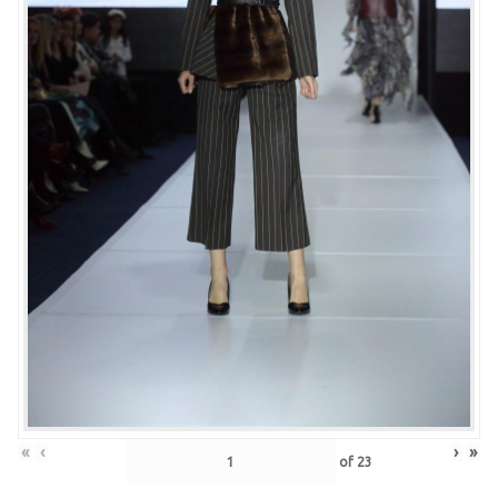
«
‹
›
»
of
23