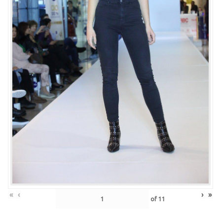
«
‹
›
»
of
11