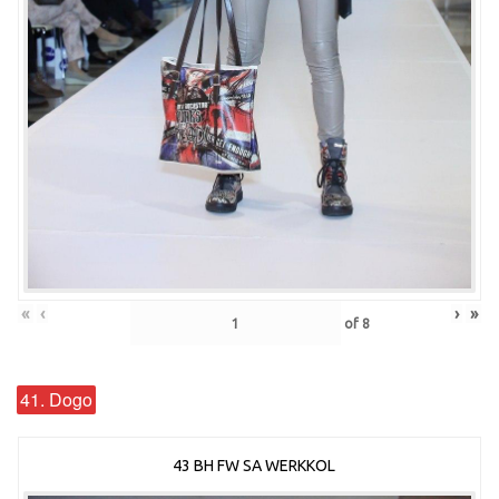
«
‹
›
»
of
8
41. Dogo
43 BH FW SA WERKKOL