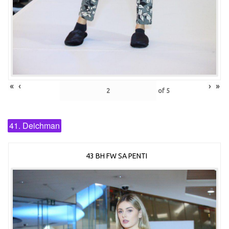
«
‹
›
»
of
5
41. Deichman
43 BH FW SA PENTI