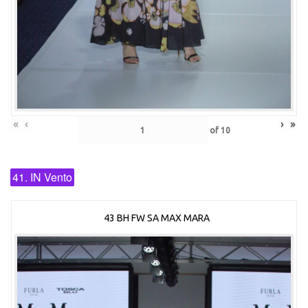
«
‹
›
»
of
10
41. IN Vento
43 BH FW SA MAX MARA