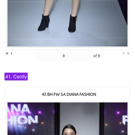
«
‹
›
»
of
8
41. Cecily
43 BH FW SA DIANA FASHION