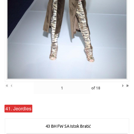
«
‹
›
»
of
18
41. Jeordies
43 BH FW SA Istok Bratić