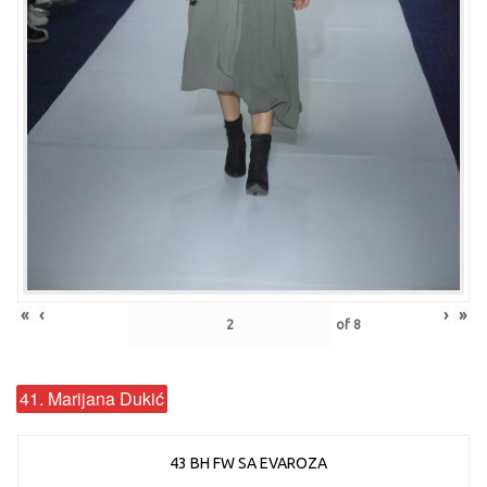
«
‹
›
»
of
8
41. Marijana Dukić
43 BH FW SA EVAROZA