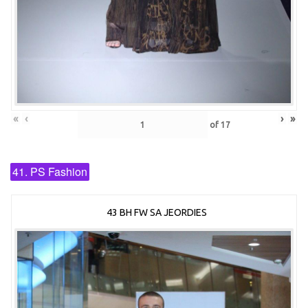
«
‹
›
»
of
17
41. PS Fashion
43 BH FW SA JEORDIES