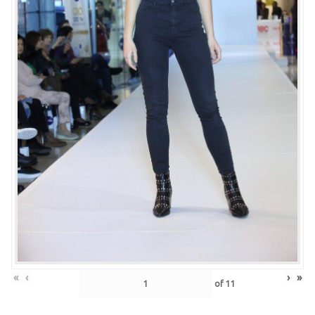
«
‹
›
»
of
11