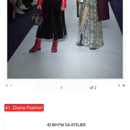
«
‹
›
»
of
2
41. Diana Fashion
43 BH FW SA ATELIER