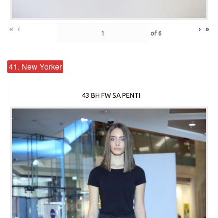
«
‹
›
»
of
6
41. New Yorker
43 BH FW SA PENTI