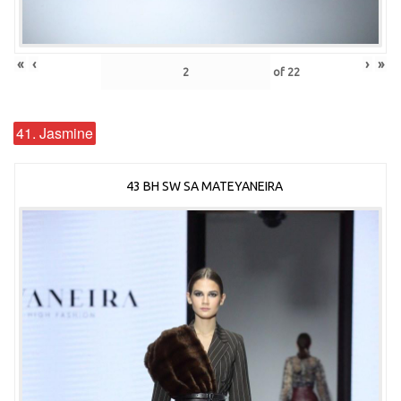
«
‹
›
»
of
22
41. Jasmine
43 BH SW SA MATEYANEIRA