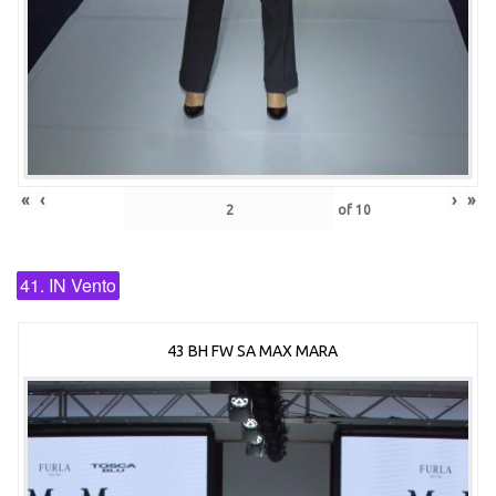
«
‹
›
»
of
10
41. IN Vento
43 BH FW SA MAX MARA