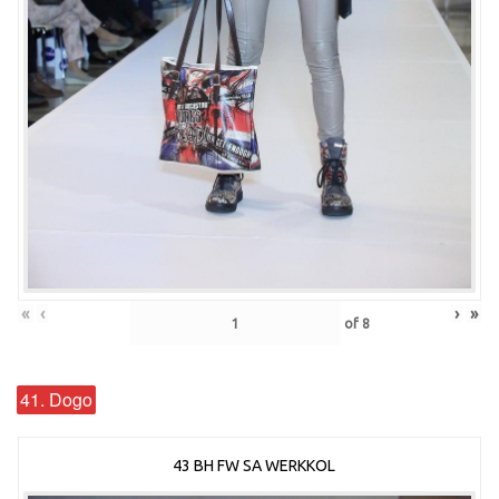
«
‹
›
»
of
8
41. Dogo
43 BH FW SA WERKKOL