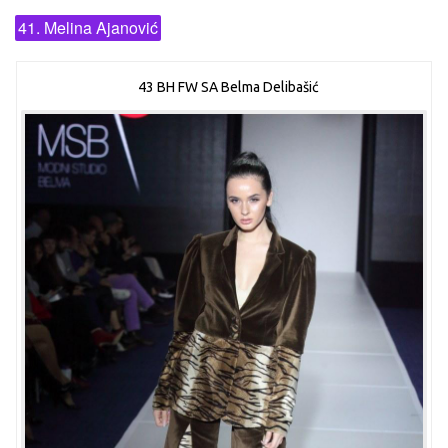
41. Melina Ajanović
43 BH FW SA Belma Delibašić