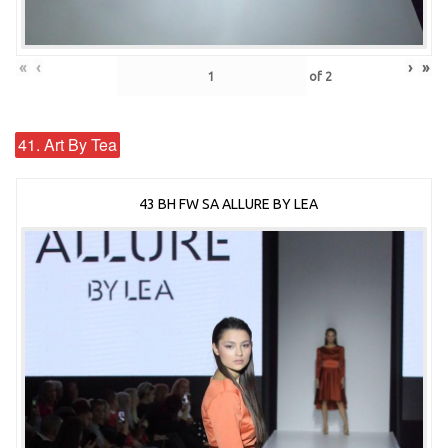
«
‹
›
»
of
2
41. Art By Tea
43 BH FW SA ALLURE BY LEA