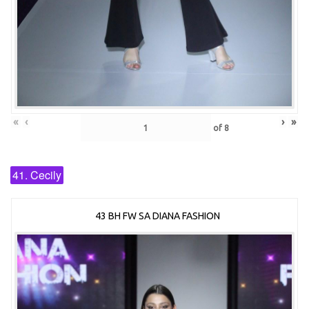
«
‹
›
»
of
8
41. Cecily
43 BH FW SA DIANA FASHION