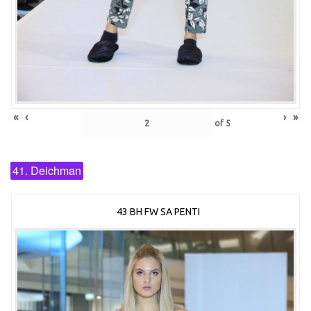
«
‹
›
»
of
5
41. Deichman
43 BH FW SA PENTI