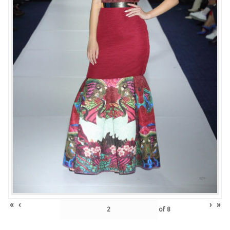
«
‹
›
»
of
8