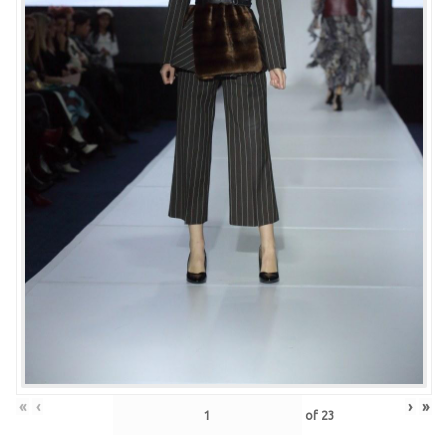
«
‹
›
»
of
23