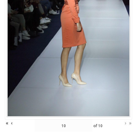
«
‹
›
»
of
10