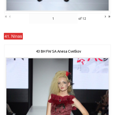
«
‹
›
»
of
12
41. Ninas
43 BH FW SA Anesa Cvetkov