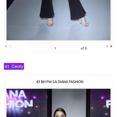
«
‹
›
»
of
8
41. Cecily
43 BH FW SA DIANA FASHION