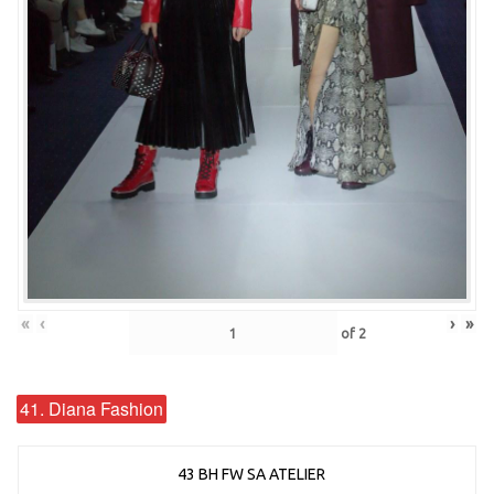
«
‹
›
»
of
2
41. Diana Fashion
43 BH FW SA ATELIER