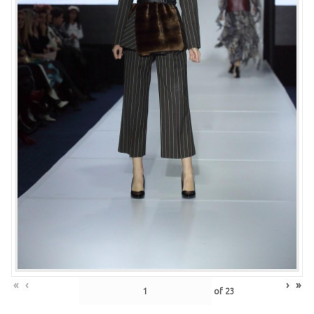
«
‹
›
»
of
23