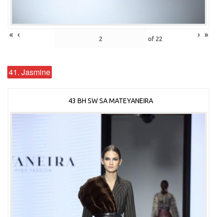
«
‹
›
»
of
22
41. Jasmine
43 BH SW SA MATEYANEIRA