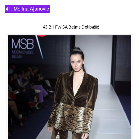
41. Melina Ajanović
43 BH FW SA Belma Delibašić