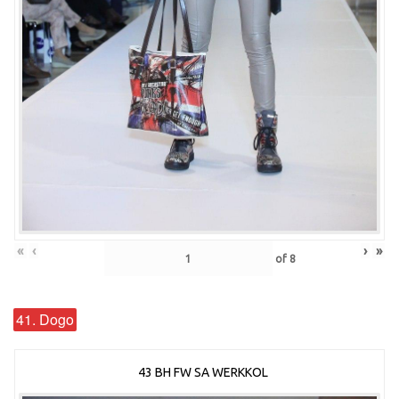
«
‹
›
»
of
8
41. Dogo
43 BH FW SA WERKKOL