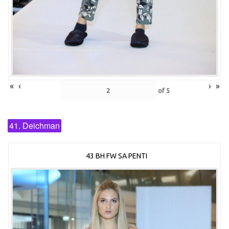
«
‹
›
»
of
5
41. Deichman
43 BH FW SA PENTI