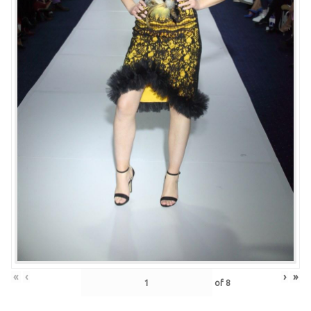
«
‹
›
»
of
8