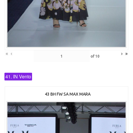
«
‹
›
»
of
10
41. IN Vento
43 BH FW SA MAX MARA