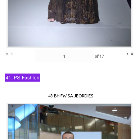
«
‹
›
»
of
17
41. PS Fashion
43 BH FW SA JEORDIES