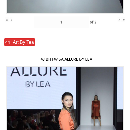
«
‹
›
»
of
2
41. Art By Tea
43 BH FW SA ALLURE BY LEA