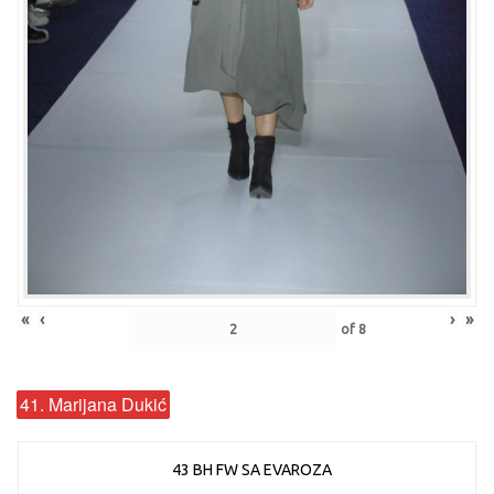
«
‹
›
»
of
8
41. Marijana Dukić
43 BH FW SA EVAROZA