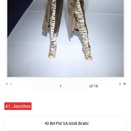
«
‹
›
»
of
18
41. Jeordies
43 BH FW SA Istok Bratić