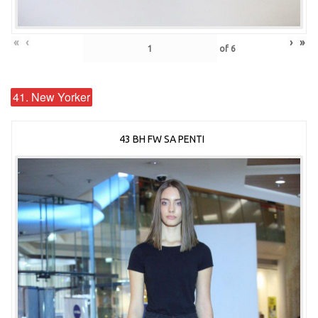
«
‹
›
»
of
6
41. New Yorker
43 BH FW SA PENTI