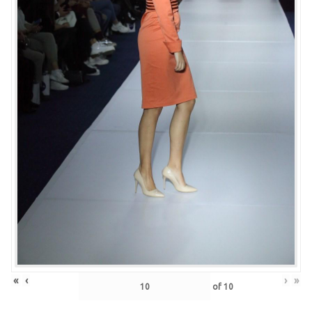
«
‹
›
»
of
10