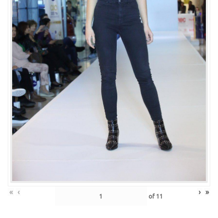
«
‹
›
»
of
11