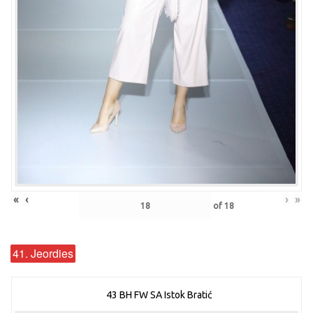
«
‹
›
»
of
18
41. Jeordies
43 BH FW SA Istok Bratić