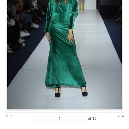
«
‹
›
»
of
10