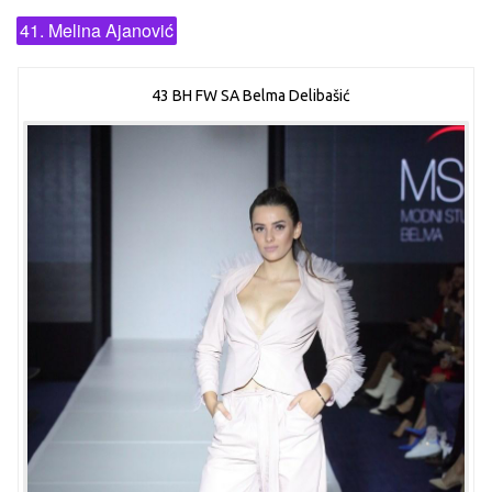
41. Melina Ajanović
43 BH FW SA Belma Delibašić