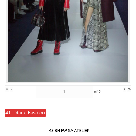
«
‹
›
»
of
2
41. Diana Fashion
43 BH FW SA ATELIER