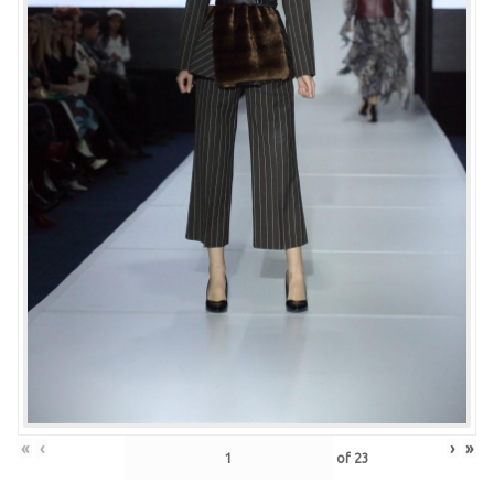
«
‹
›
»
of
23