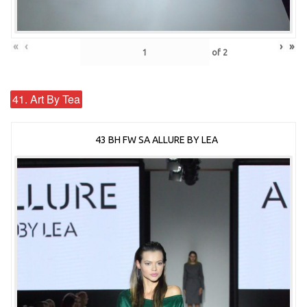
«
‹
›
»
of
2
41. Art By Tea
43 BH FW SA ALLURE BY LEA