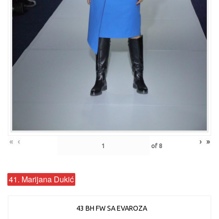
«
‹
›
»
of
8
41. Marijana Dukić
43 BH FW SA EVAROZA