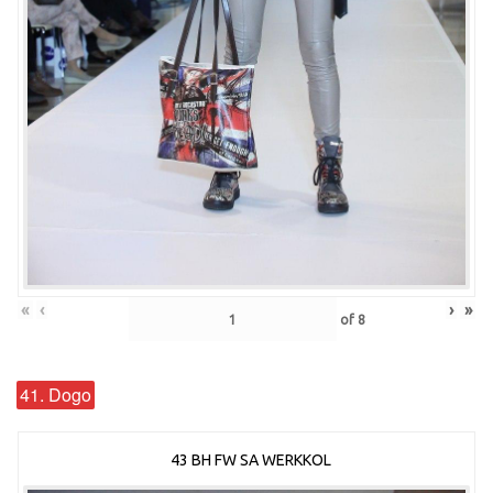
«
‹
›
»
of
8
41. Dogo
43 BH FW SA WERKKOL