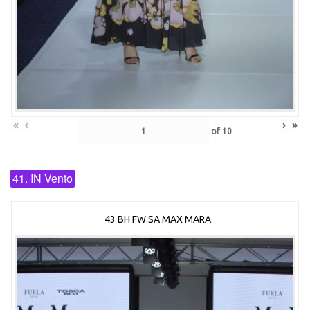
«
‹
›
»
of
10
41. IN Vento
43 BH FW SA MAX MARA