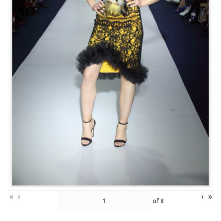
«
‹
›
»
of
8