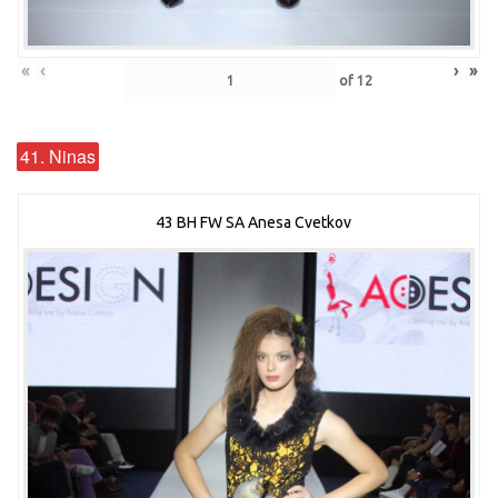
«
‹
›
»
of
12
41. Ninas
43 BH FW SA Anesa Cvetkov