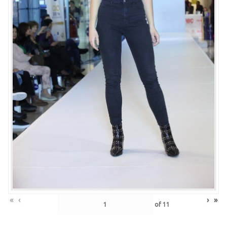
«
‹
›
»
of
11