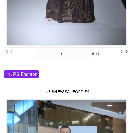
«
‹
›
»
of
17
41. PS Fashion
43 BH FW SA JEORDIES