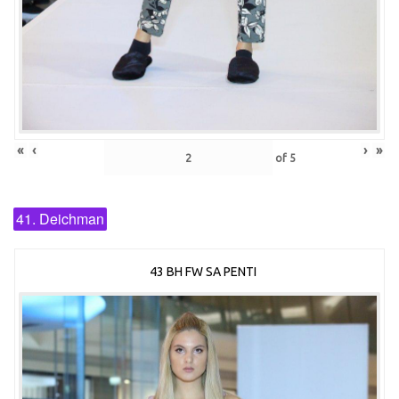
«
‹
›
»
of
5
41. Deichman
43 BH FW SA PENTI