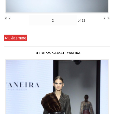
«
‹
›
»
of
22
41. Jasmine
43 BH SW SA MATEYANEIRA