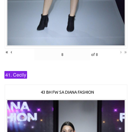
«
‹
›
»
of
8
41. Cecily
43 BH FW SA DIANA FASHION