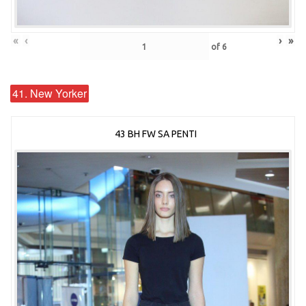
«
‹
›
»
of
6
41. New Yorker
43 BH FW SA PENTI