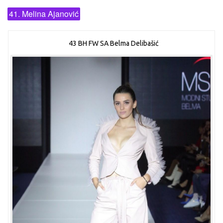
41. Melina Ajanović
43 BH FW SA Belma Delibašić