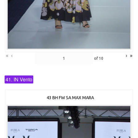
«
‹
›
»
of
10
41. IN Vento
43 BH FW SA MAX MARA