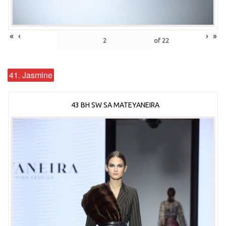
«
‹
›
»
of
22
41. Jasmine
43 BH SW SA MATEYANEIRA