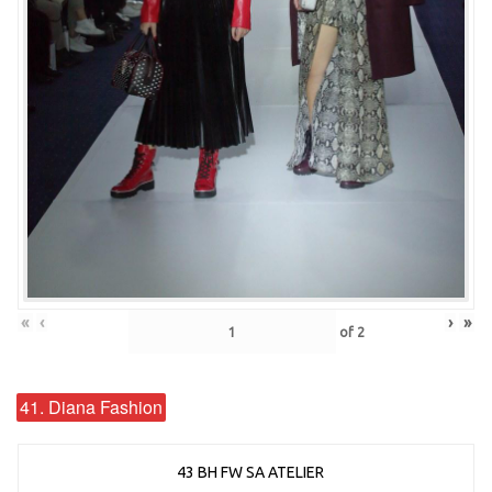
«
‹
›
»
of
2
41. Diana Fashion
43 BH FW SA ATELIER