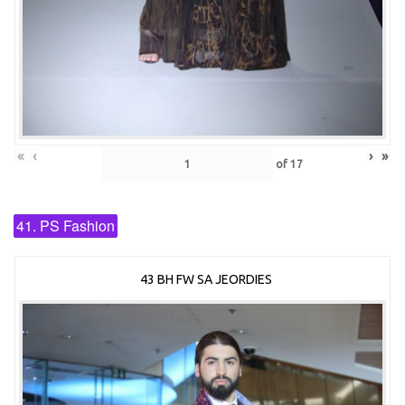
«
‹
›
»
of
17
41. PS Fashion
43 BH FW SA JEORDIES