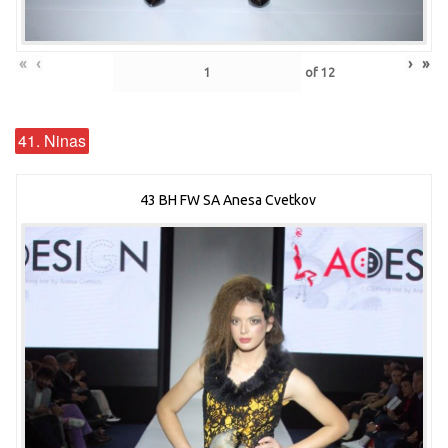
«
‹
›
»
of
12
41. Ninas
43 BH FW SA Anesa Cvetkov