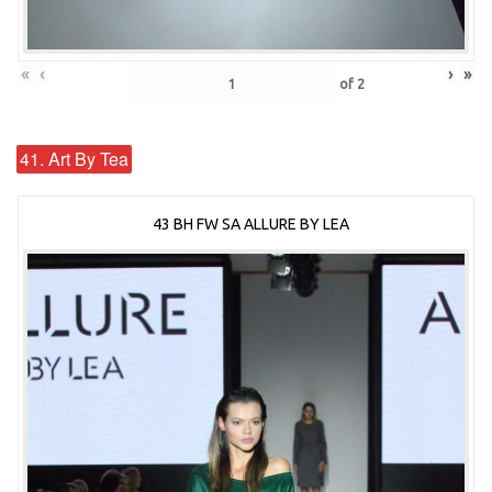
«
‹
›
»
of
2
41. Art By Tea
43 BH FW SA ALLURE BY LEA