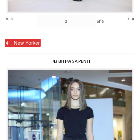
«
‹
›
»
of
6
41. New Yorker
43 BH FW SA PENTI