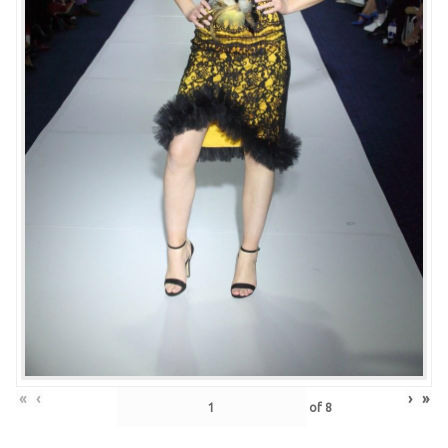
«
‹
›
»
of
8