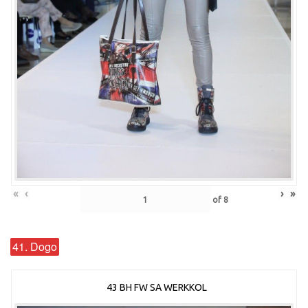
«
‹
›
»
of
8
41. Dogo
43 BH FW SA WERKKOL