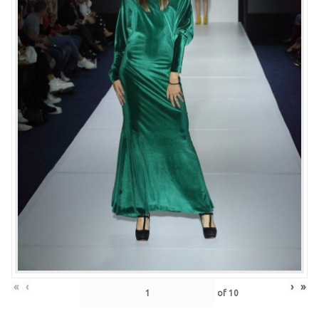
«
‹
›
»
of
10