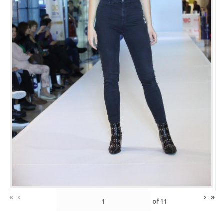
«
‹
›
»
of
11