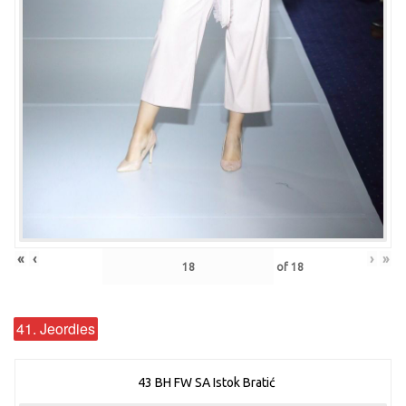
«
‹
›
»
of
18
41. Jeordies
43 BH FW SA Istok Bratić