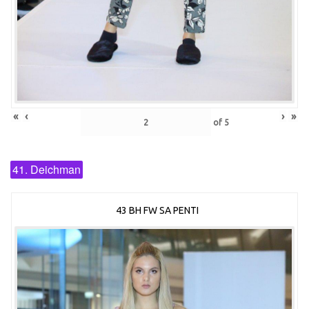
«
‹
›
»
of
5
41. Deichman
43 BH FW SA PENTI