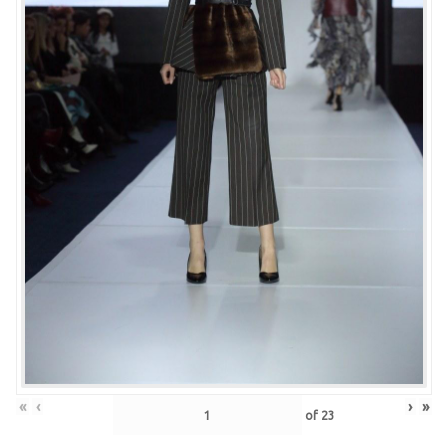
«
‹
›
»
of
23