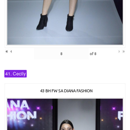
«
‹
›
»
of
8
41. Cecily
43 BH FW SA DIANA FASHION