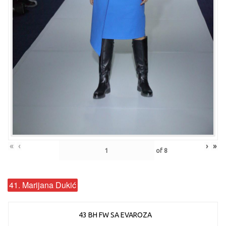
«
‹
›
»
of
8
41. Marijana Dukić
43 BH FW SA EVAROZA