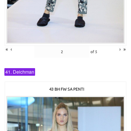
«
‹
›
»
of
5
41. Deichman
43 BH FW SA PENTI