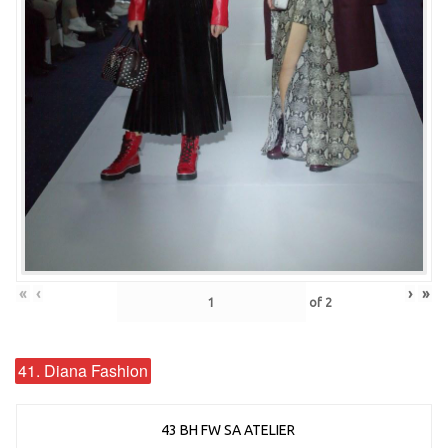
«
‹
›
»
of
2
41. Diana Fashion
43 BH FW SA ATELIER