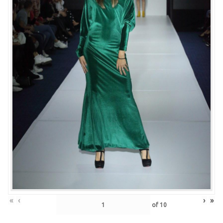
«
‹
›
»
of
10