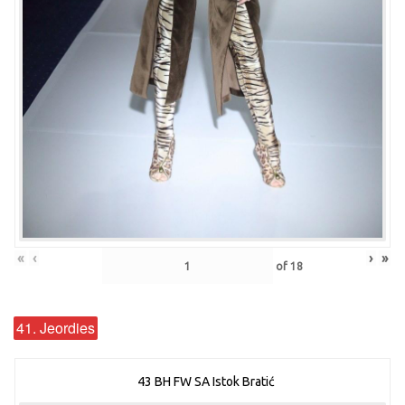
«
‹
›
»
of
18
41. Jeordies
43 BH FW SA Istok Bratić