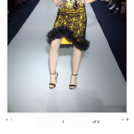
«
‹
›
»
of
8