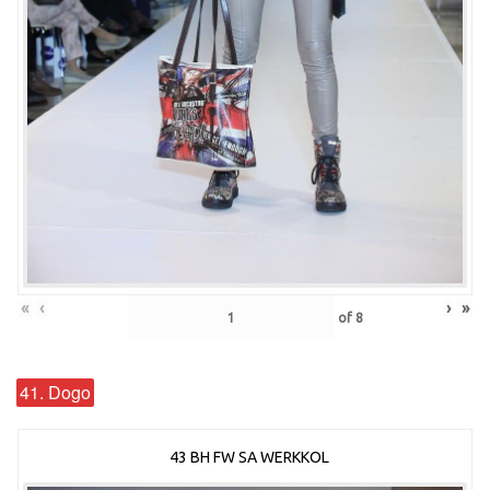
«
‹
›
»
of
8
41. Dogo
43 BH FW SA WERKKOL