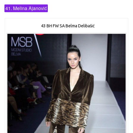
41. Melina Ajanović
43 BH FW SA Belma Delibašić