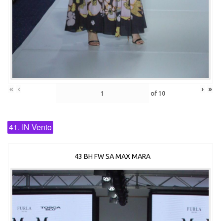
«
‹
›
»
of
10
41. IN Vento
43 BH FW SA MAX MARA