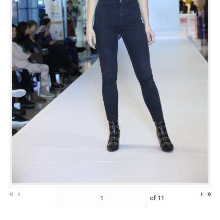
«
‹
›
»
of
11