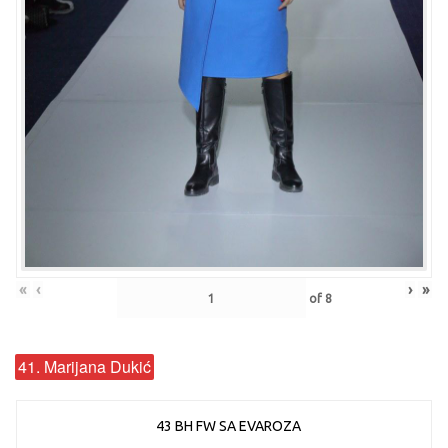
«
‹
›
»
of
8
41. Marijana Dukić
43 BH FW SA EVAROZA