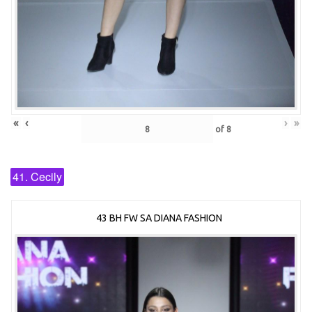
«
‹
›
»
of
8
41. Cecily
43 BH FW SA DIANA FASHION