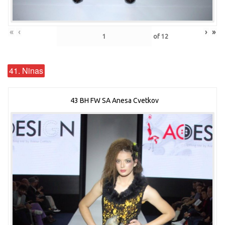
«
‹
›
»
of
12
41. Ninas
43 BH FW SA Anesa Cvetkov