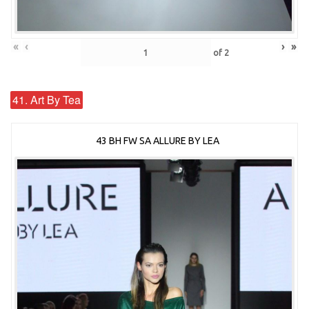
«
‹
›
»
of
2
41. Art By Tea
43 BH FW SA ALLURE BY LEA