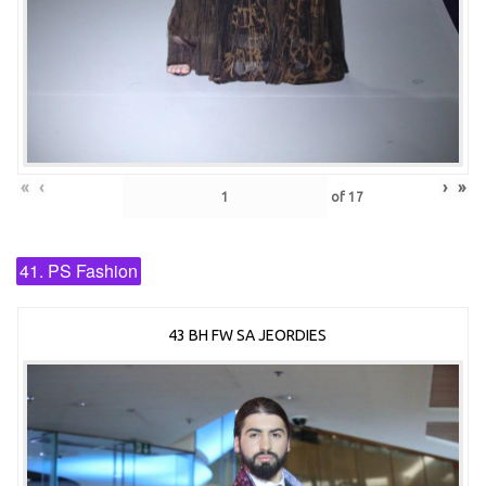
«
‹
›
»
of
17
41. PS Fashion
43 BH FW SA JEORDIES