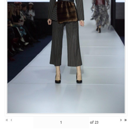
«
‹
›
»
of
23