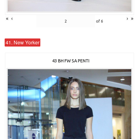
«
‹
›
»
of
6
41. New Yorker
43 BH FW SA PENTI