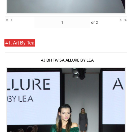
«
‹
›
»
of
2
41. Art By Tea
43 BH FW SA ALLURE BY LEA