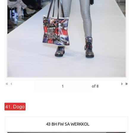
«
‹
›
»
of
8
41. Dogo
43 BH FW SA WERKKOL