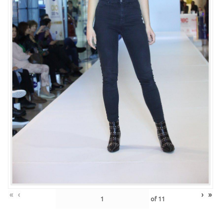
«
‹
›
»
of
11