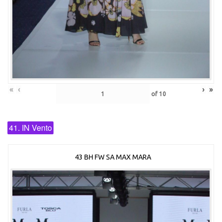
«
‹
›
»
of
10
41. IN Vento
43 BH FW SA MAX MARA