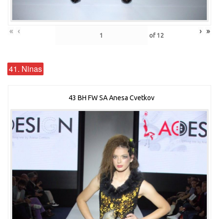
«
‹
›
»
of
12
41. Ninas
43 BH FW SA Anesa Cvetkov