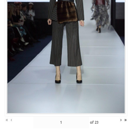
«
‹
›
»
of
23