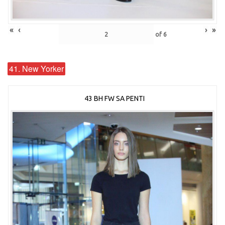
«
‹
›
»
of
6
41. New Yorker
43 BH FW SA PENTI