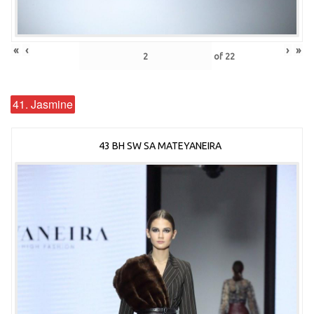
«
‹
›
»
of
22
41. Jasmine
43 BH SW SA MATEYANEIRA