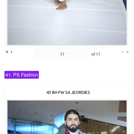
«
‹
›
»
of
17
41. PS Fashion
43 BH FW SA JEORDIES