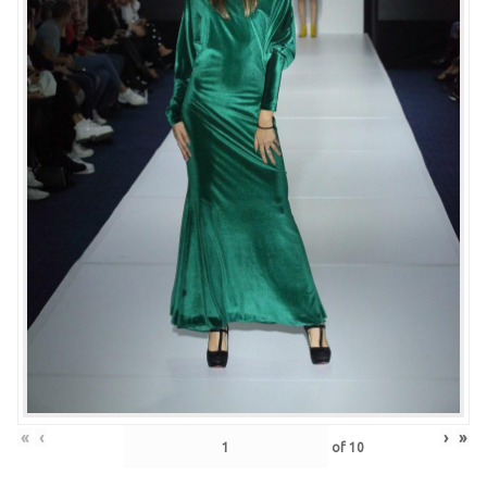
«
‹
›
»
of
10