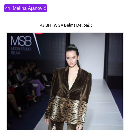
41. Melina Ajanović
43 BH FW SA Belma Delibašić