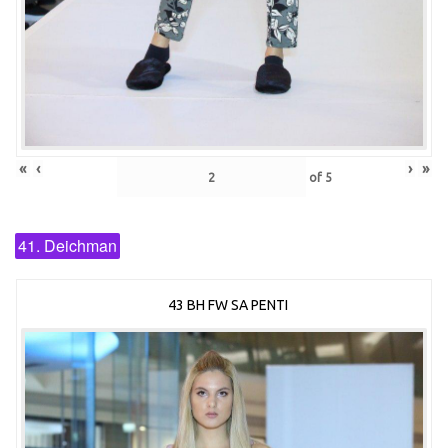
«
‹
›
»
of
5
41. Deichman
43 BH FW SA PENTI