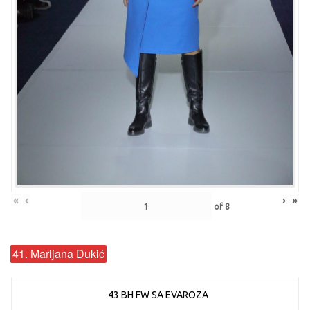
«
‹
›
»
of
8
41. Marijana Dukić
43 BH FW SA EVAROZA