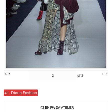
«
‹
›
»
of
2
41. Diana Fashion
43 BH FW SA ATELIER