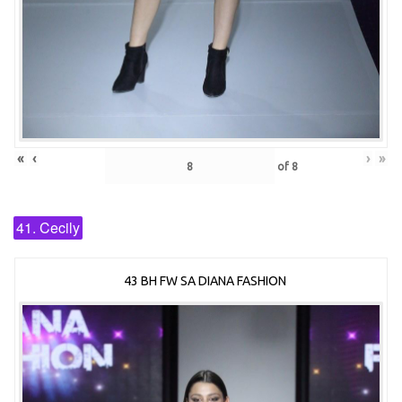
«
‹
›
»
of
8
41. Cecily
43 BH FW SA DIANA FASHION