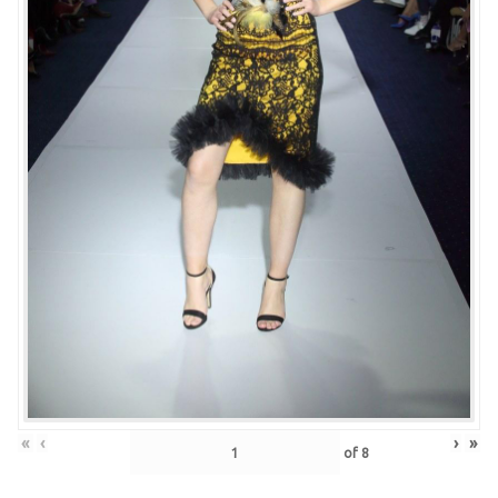
«
‹
›
»
of
8