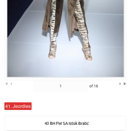
«
‹
›
»
of
18
41. Jeordies
43 BH FW SA Istok Bratić