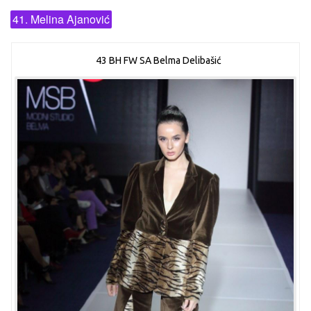
41. Melina Ajanović
43 BH FW SA Belma Delibašić