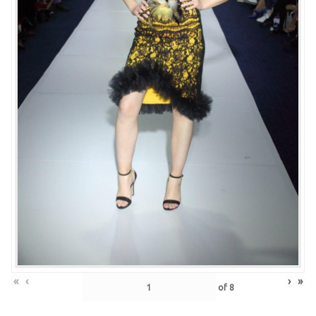
«
‹
›
»
of
8