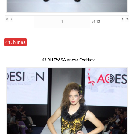
«
‹
›
»
of
12
41. Ninas
43 BH FW SA Anesa Cvetkov