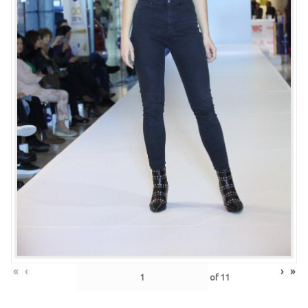
«
‹
›
»
of
11