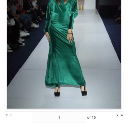
«
‹
›
»
of
10