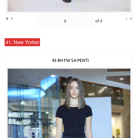
«
‹
›
»
of
6
41. New Yorker
43 BH FW SA PENTI