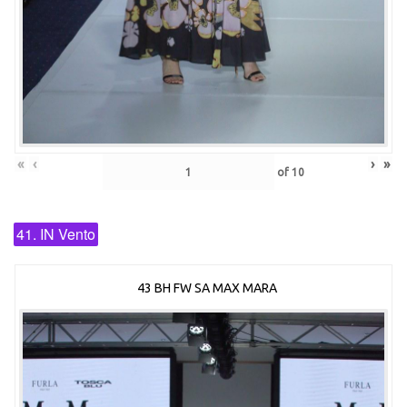
«
‹
›
»
of
10
41. IN Vento
43 BH FW SA MAX MARA