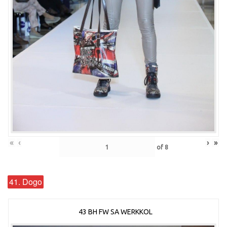
«
‹
›
»
of
8
41. Dogo
43 BH FW SA WERKKOL