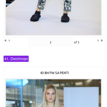
«
‹
›
»
of
5
41. Deichman
43 BH FW SA PENTI