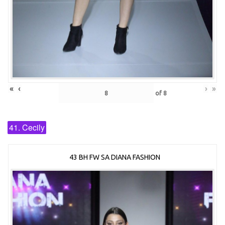
«
‹
›
»
of
8
41. Cecily
43 BH FW SA DIANA FASHION