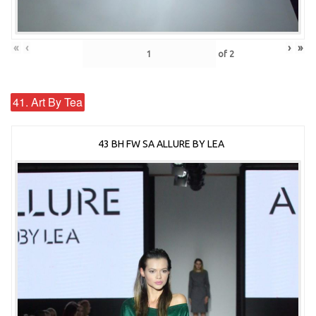
«
‹
›
»
of
2
41. Art By Tea
43 BH FW SA ALLURE BY LEA