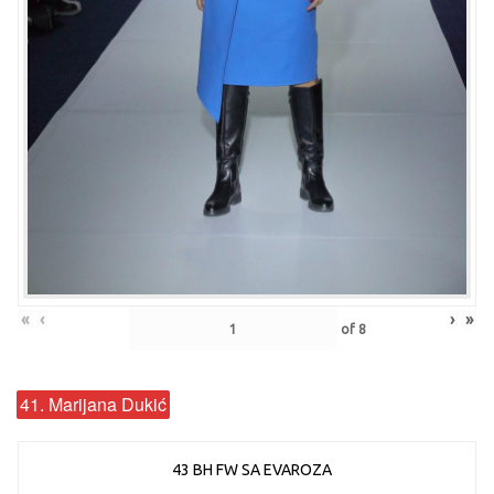
«
‹
›
»
of
8
41. Marijana Dukić
43 BH FW SA EVAROZA