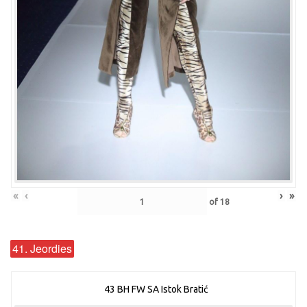
«
‹
›
»
of
18
41. Jeordies
43 BH FW SA Istok Bratić