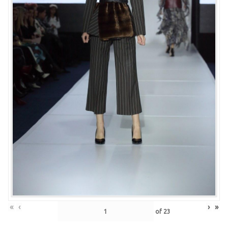
«
‹
›
»
of
23