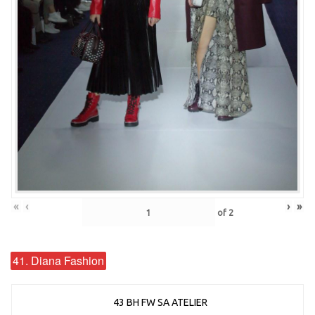
«
‹
›
»
of
2
41. Diana Fashion
43 BH FW SA ATELIER