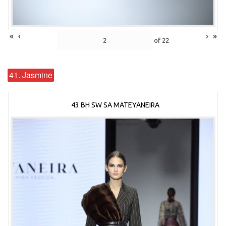
«
‹
›
»
of
22
41. Jasmine
43 BH SW SA MATEYANEIRA