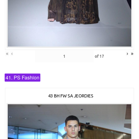
«
‹
›
»
of
17
41. PS Fashion
43 BH FW SA JEORDIES