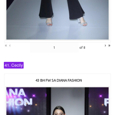
«
‹
›
»
of
8
41. Cecily
43 BH FW SA DIANA FASHION