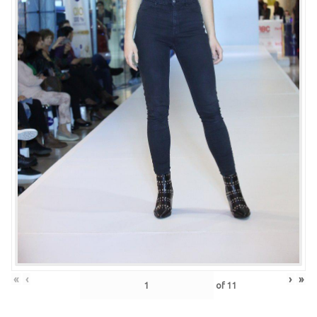
«
‹
›
»
of
11