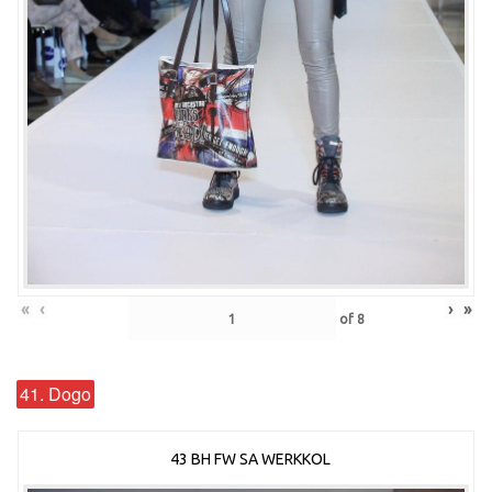
«
‹
›
»
of
8
41. Dogo
43 BH FW SA WERKKOL