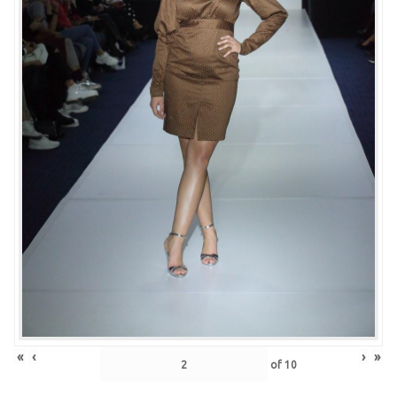
«
‹
›
»
of
10