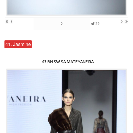
«
‹
›
»
of
22
41. Jasmine
43 BH SW SA MATEYANEIRA