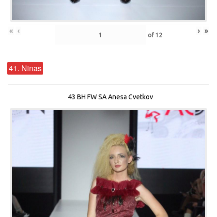
«
‹
›
»
of
12
41. Ninas
43 BH FW SA Anesa Cvetkov