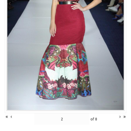
«
‹
›
»
of
8