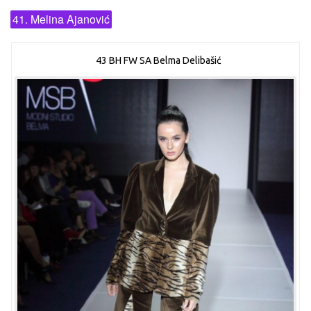
41. Melina Ajanović
43 BH FW SA Belma Delibašić