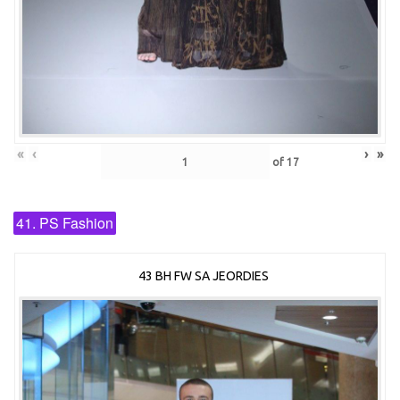
«
‹
›
»
of
17
41. PS Fashion
43 BH FW SA JEORDIES