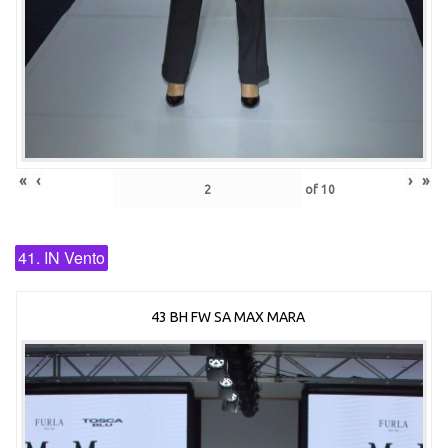
«
‹
›
»
of
10
41. IN Vento
43 BH FW SA MAX MARA