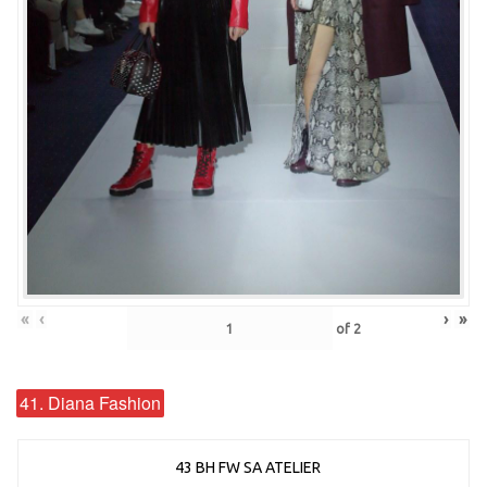
«
‹
›
»
of
2
41. Diana Fashion
43 BH FW SA ATELIER