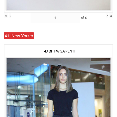
«
‹
›
»
of
6
41. New Yorker
43 BH FW SA PENTI