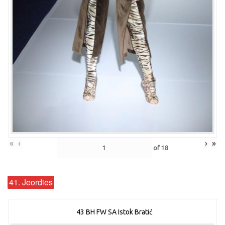
«
‹
›
»
of
18
41. Jeordies
43 BH FW SA Istok Bratić