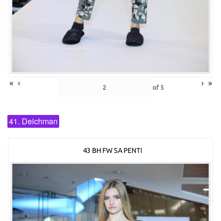
«
‹
›
»
of
5
41. Deichman
43 BH FW SA PENTI