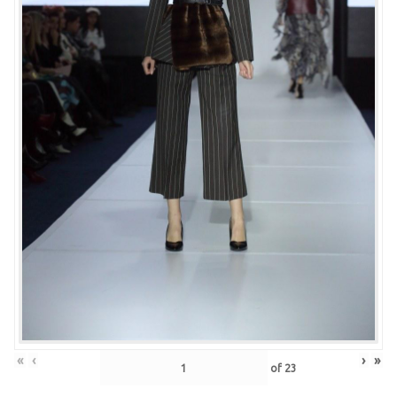
«
‹
›
»
of
23