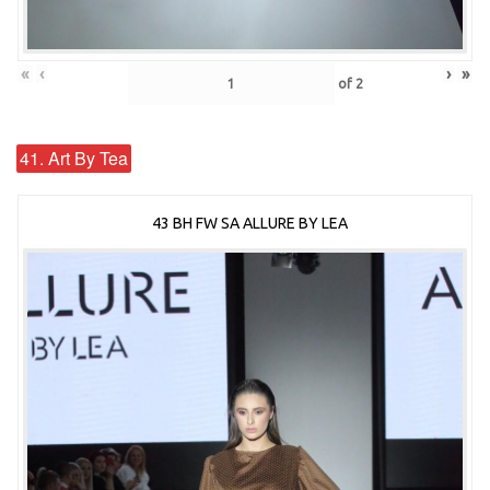
«
‹
›
»
of
2
41. Art By Tea
43 BH FW SA ALLURE BY LEA