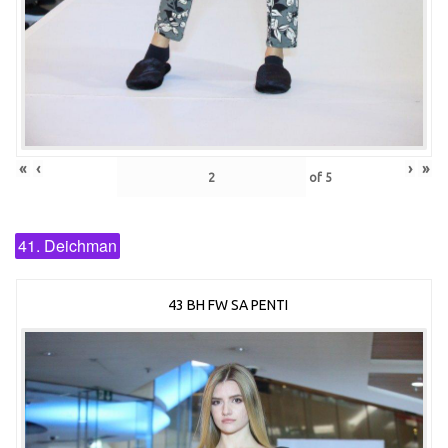
«
‹
›
»
of
5
41. Deichman
43 BH FW SA PENTI