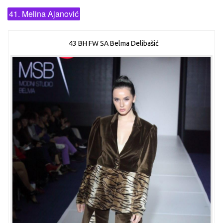
41. Melina Ajanović
43 BH FW SA Belma Delibašić