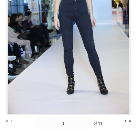
«
‹
›
»
of
11