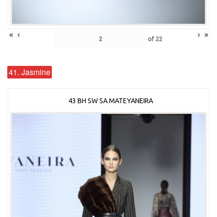
«
‹
›
»
of
22
41. Jasmine
43 BH SW SA MATEYANEIRA