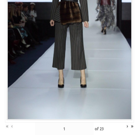
«
‹
›
»
of
23