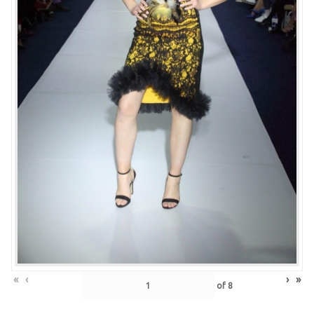
«
‹
›
»
of
8