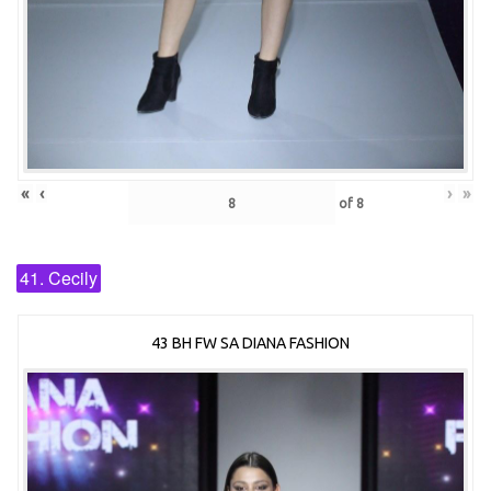
«
‹
›
»
of
8
41. Cecily
43 BH FW SA DIANA FASHION