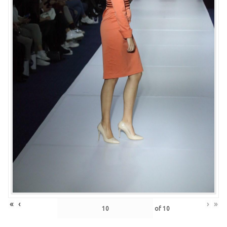
«
‹
›
»
of
10