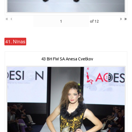
«
‹
›
»
of
12
41. Ninas
43 BH FW SA Anesa Cvetkov