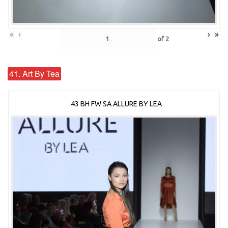
«
‹
›
»
of
2
41. Art By Tea
43 BH FW SA ALLURE BY LEA