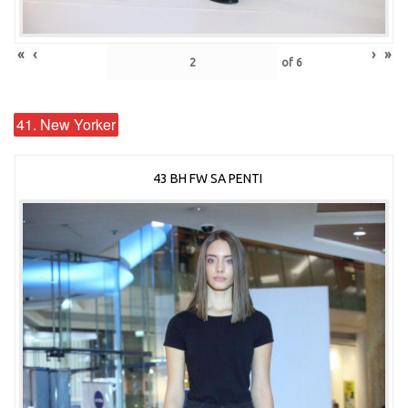
«
‹
›
»
of
6
41. New Yorker
43 BH FW SA PENTI