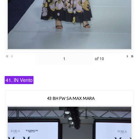
«
‹
›
»
of
10
41. IN Vento
43 BH FW SA MAX MARA