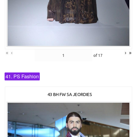
«
‹
›
»
of
17
41. PS Fashion
43 BH FW SA JEORDIES