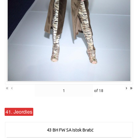
«
‹
›
»
of
18
41. Jeordies
43 BH FW SA Istok Bratić