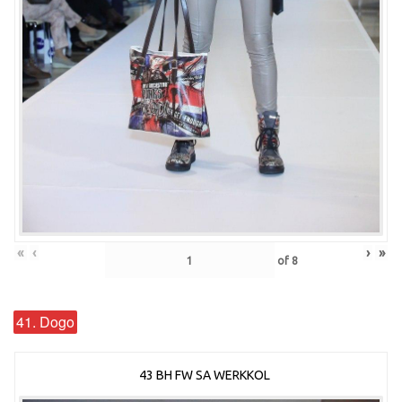
«
‹
›
»
of
8
41. Dogo
43 BH FW SA WERKKOL