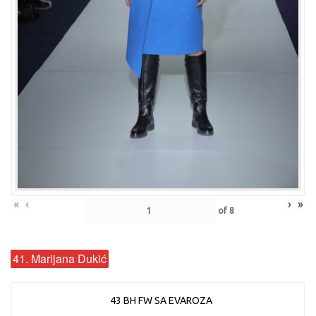
«
‹
›
»
of
8
41. Marijana Dukić
43 BH FW SA EVAROZA