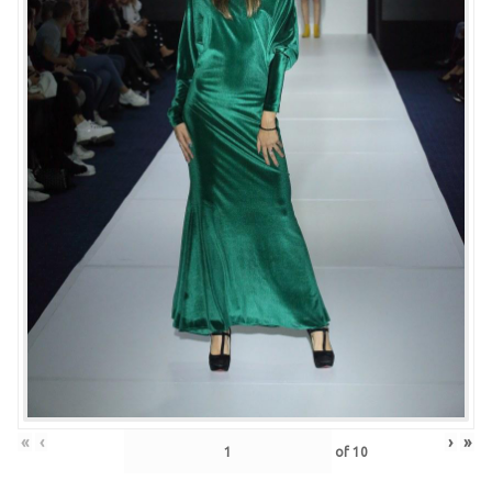
«
‹
›
»
of
10