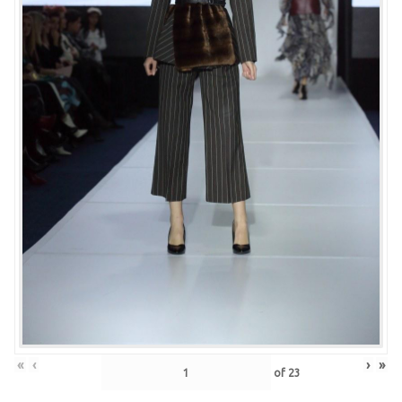
«
‹
›
»
of
23