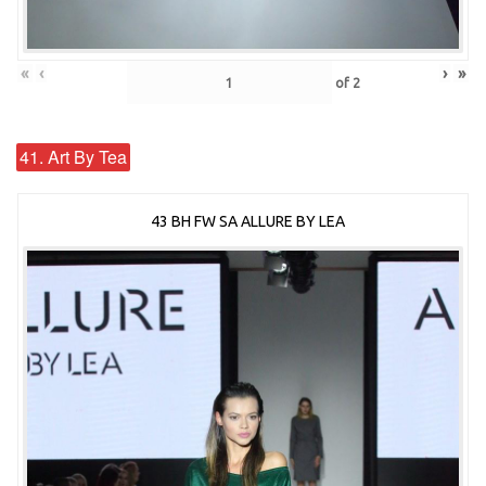
«
‹
›
»
of
2
41. Art By Tea
43 BH FW SA ALLURE BY LEA