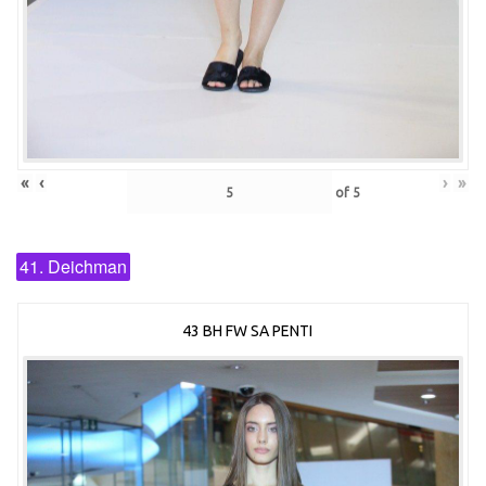
«
‹
›
»
of
5
41. Deichman
43 BH FW SA PENTI