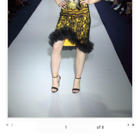
«
‹
›
»
of
8