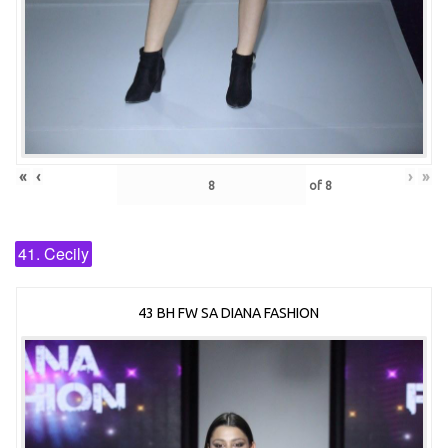
«
‹
›
»
of
8
41. Cecily
43 BH FW SA DIANA FASHION