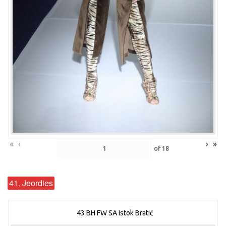
«
‹
›
»
of
18
41. Jeordies
43 BH FW SA Istok Bratić