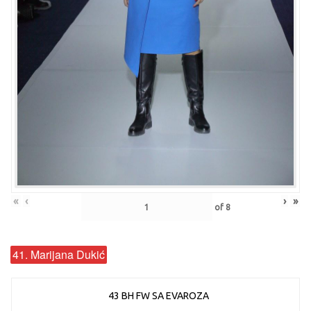
«
‹
›
»
of
8
41. Marijana Dukić
43 BH FW SA EVAROZA