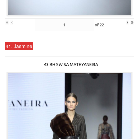
«
‹
›
»
of
22
41. Jasmine
43 BH SW SA MATEYANEIRA