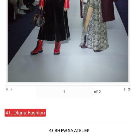
«
‹
›
»
of
2
41. Diana Fashion
43 BH FW SA ATELIER