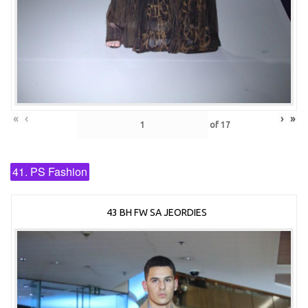
«
‹
›
»
of
17
41. PS Fashion
43 BH FW SA JEORDIES