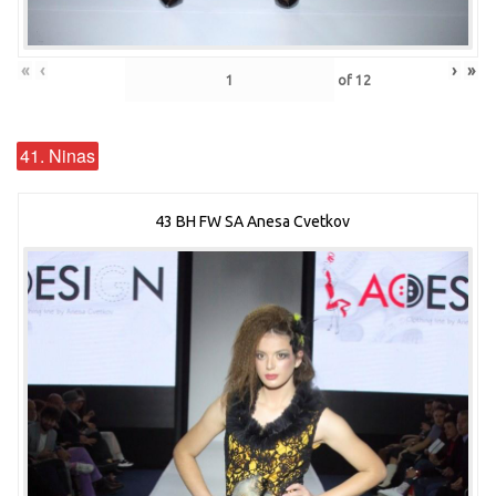
«
‹
›
»
of
12
41. Ninas
43 BH FW SA Anesa Cvetkov