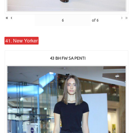
«
‹
›
»
of
6
41. New Yorker
43 BH FW SA PENTI