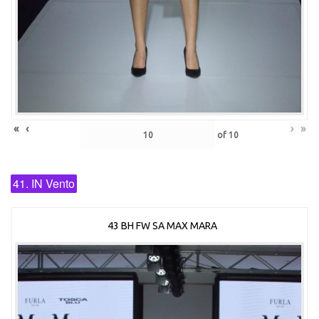
«
‹
›
»
of
10
41. IN Vento
43 BH FW SA MAX MARA