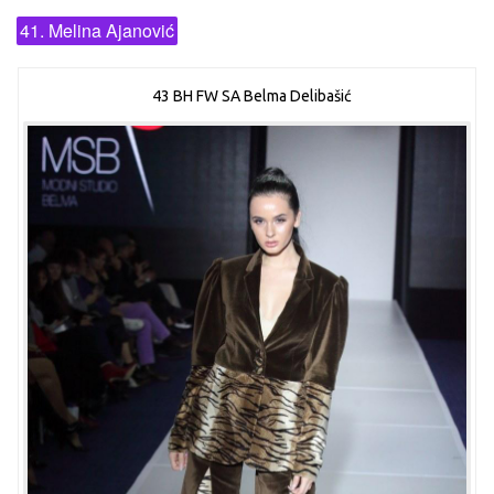
41. Melina Ajanović
43 BH FW SA Belma Delibašić