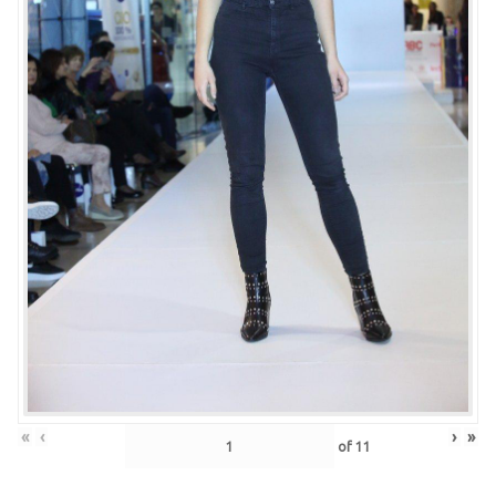
«
‹
›
»
of
11