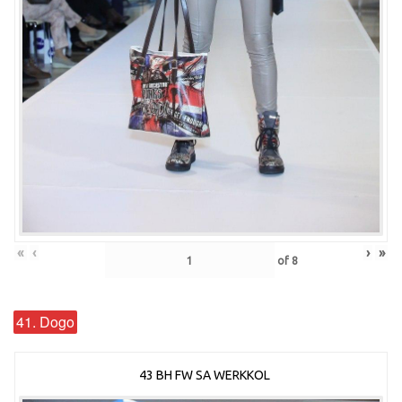
«
‹
›
»
of
8
41. Dogo
43 BH FW SA WERKKOL