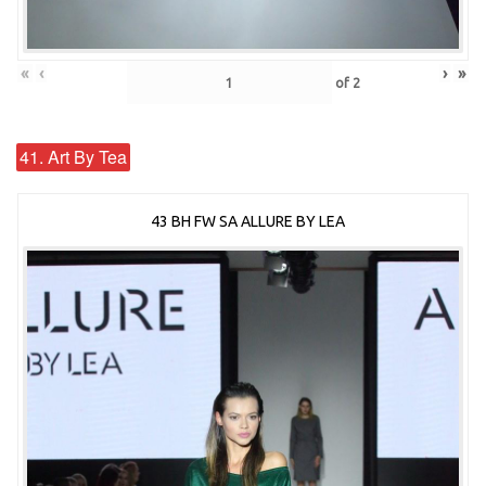
«
‹
›
»
of
2
41. Art By Tea
43 BH FW SA ALLURE BY LEA