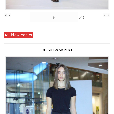
«
‹
›
»
of
6
41. New Yorker
43 BH FW SA PENTI