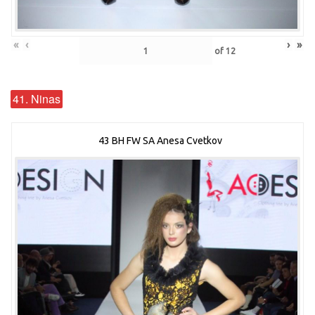
«
‹
›
»
of
12
41. Ninas
43 BH FW SA Anesa Cvetkov