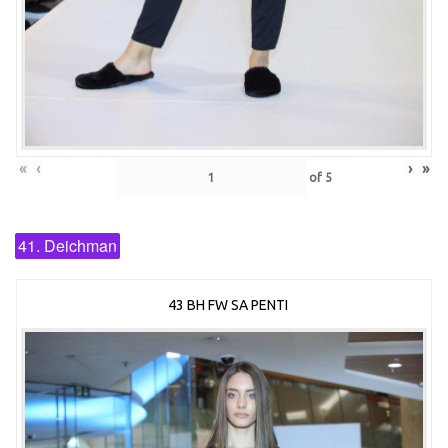
«
‹
›
»
of
5
41. Deichman
43 BH FW SA PENTI