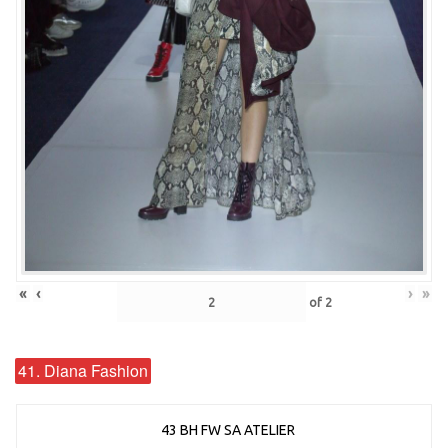
«
‹
›
»
of
2
41. Diana Fashion
43 BH FW SA ATELIER