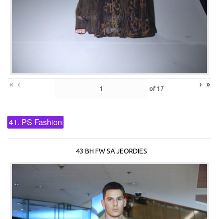
«
‹
›
»
of
17
41. PS Fashion
43 BH FW SA JEORDIES