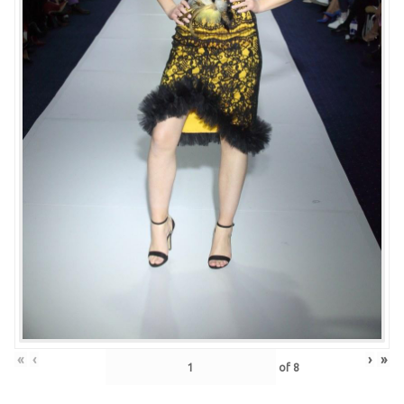
«
‹
›
»
of
8