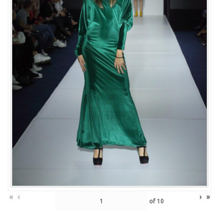
«
‹
›
»
of
10