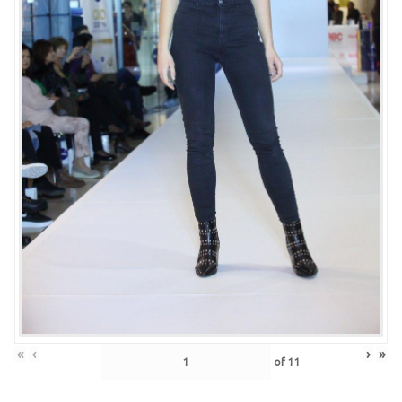
«
‹
›
»
of
11