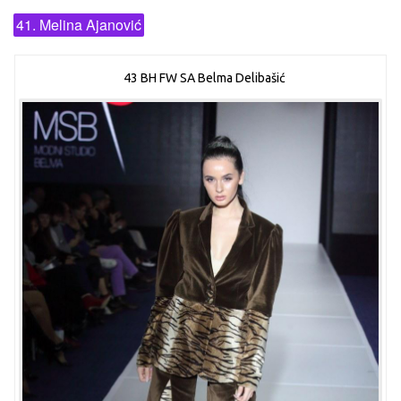
41. Melina Ajanović
43 BH FW SA Belma Delibašić