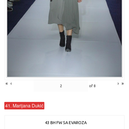
«
‹
›
»
of
8
41. Marijana Dukić
43 BH FW SA EVAROZA