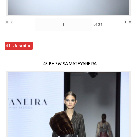
«
‹
›
»
of
22
41. Jasmine
43 BH SW SA MATEYANEIRA