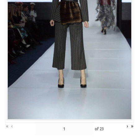
«
‹
›
»
of
23