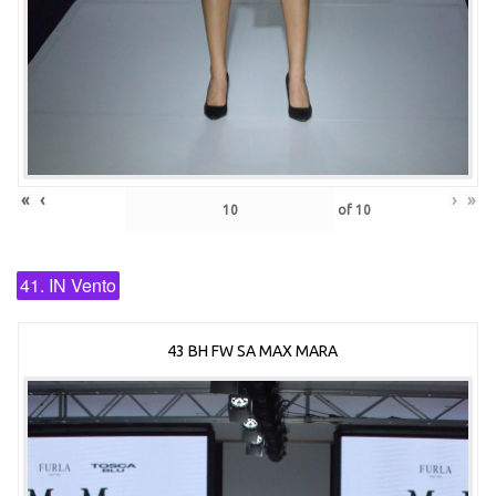
«
‹
›
»
of
10
41. IN Vento
43 BH FW SA MAX MARA