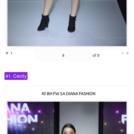
«
‹
›
»
of
8
41. Cecily
43 BH FW SA DIANA FASHION