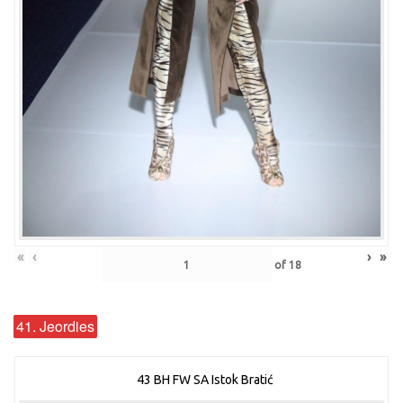
«
‹
›
»
of
18
41. Jeordies
43 BH FW SA Istok Bratić