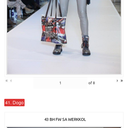
«
‹
›
»
of
8
41. Dogo
43 BH FW SA WERKKOL