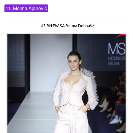
41. Melina Ajanović
43 BH FW SA Belma Delibašić