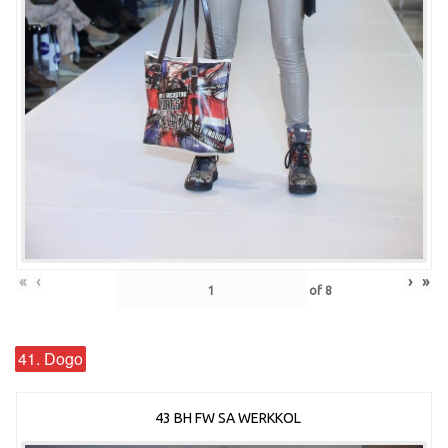
«
‹
›
»
of
8
41. Dogo
43 BH FW SA WERKKOL