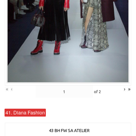
«
‹
›
»
of
2
41. Diana Fashion
43 BH FW SA ATELIER