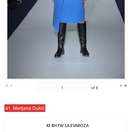
«
‹
›
»
of
8
41. Marijana Dukić
43 BH FW SA EVAROZA