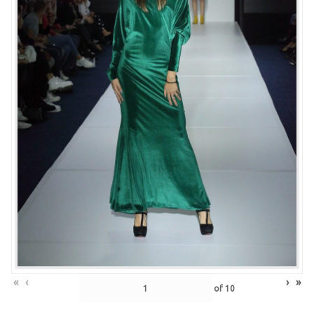
«
‹
›
»
of
10