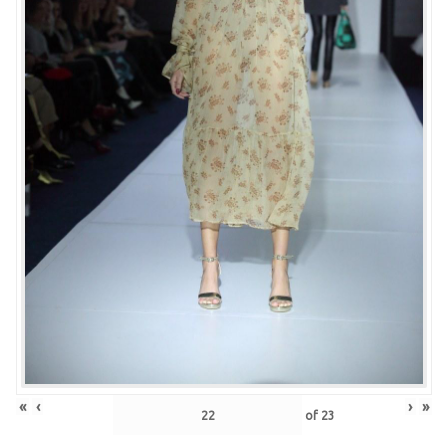
«
‹
›
»
of
23