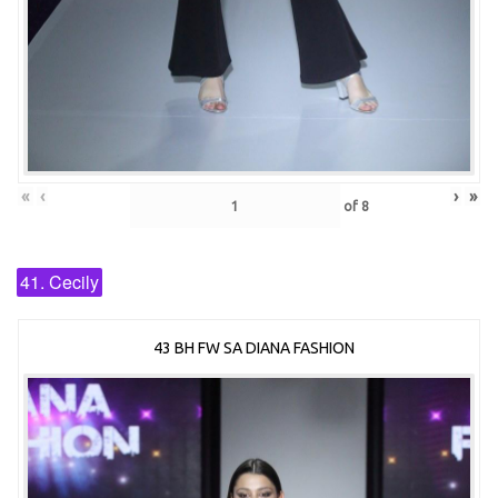
«
‹
›
»
of
8
41. Cecily
43 BH FW SA DIANA FASHION