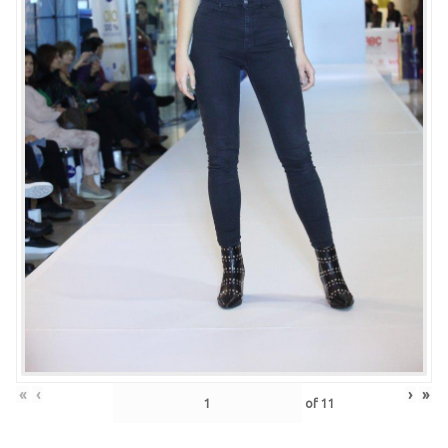
«
‹
›
»
of
11