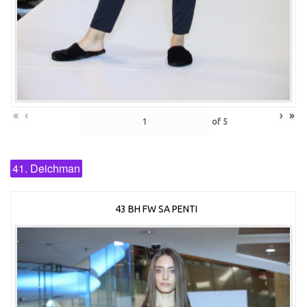
«
‹
›
»
of
5
41. Deichman
43 BH FW SA PENTI