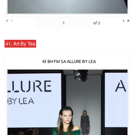
«
‹
›
»
of
2
41. Art By Tea
43 BH FW SA ALLURE BY LEA