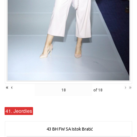
«
‹
›
»
of
18
41. Jeordies
43 BH FW SA Istok Bratić