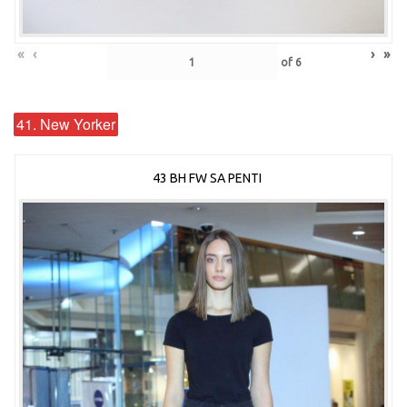
«
‹
›
»
of
6
41. New Yorker
43 BH FW SA PENTI