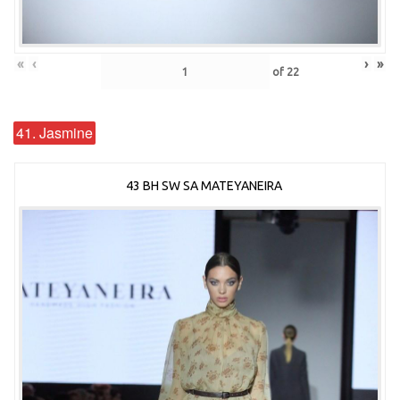
«
‹
›
»
of
22
41. Jasmine
43 BH SW SA MATEYANEIRA