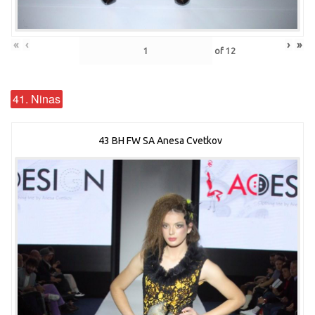
«
‹
›
»
of
12
41. Ninas
43 BH FW SA Anesa Cvetkov