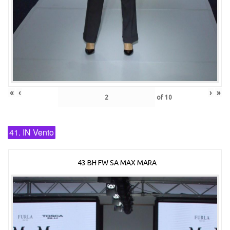
«
‹
›
»
of
10
41. IN Vento
43 BH FW SA MAX MARA