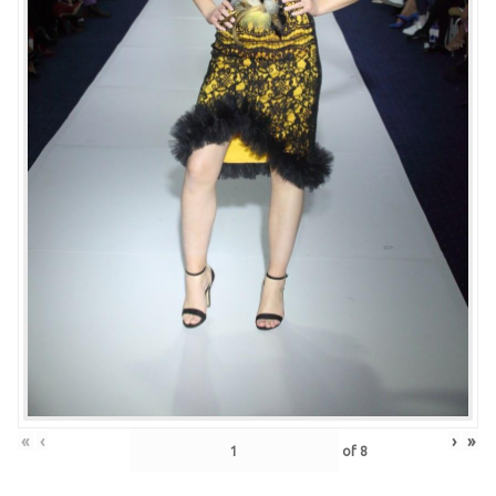
«
‹
›
»
of
8