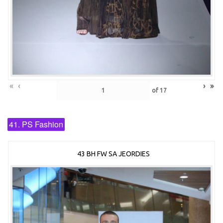
«
‹
›
»
of
17
41. PS Fashion
43 BH FW SA JEORDIES