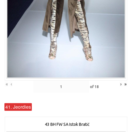
«
‹
›
»
of
18
41. Jeordies
43 BH FW SA Istok Bratić