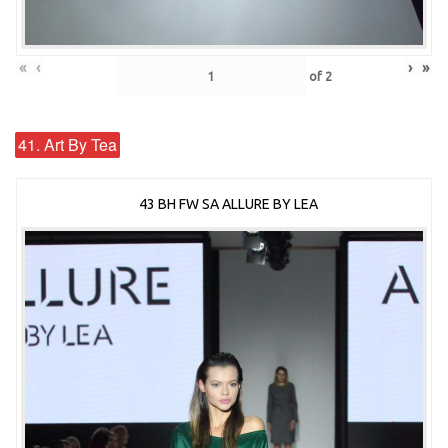
«
‹
›
»
of
2
41. Art By Tea
43 BH FW SA ALLURE BY LEA