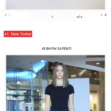
«
‹
›
»
of
6
41. New Yorker
43 BH FW SA PENTI