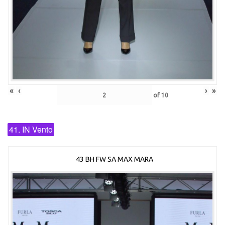
«
‹
›
»
of
10
41. IN Vento
43 BH FW SA MAX MARA