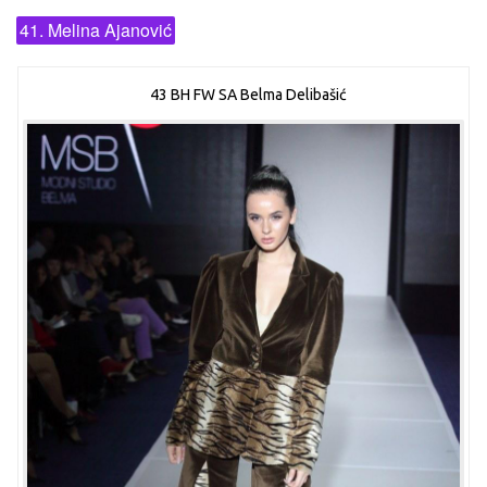
41. Melina Ajanović
43 BH FW SA Belma Delibašić