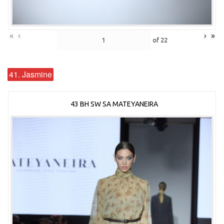
«
‹
›
»
of
22
41. Jasmine
43 BH SW SA MATEYANEIRA