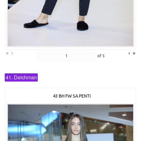
«
‹
›
»
of
5
41. Deichman
43 BH FW SA PENTI