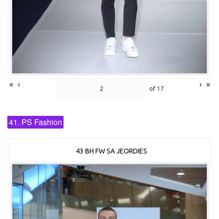
«
‹
›
»
of
17
41. PS Fashion
43 BH FW SA JEORDIES