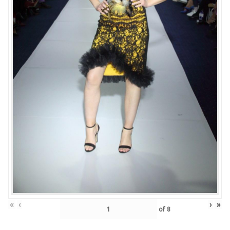
«
‹
›
»
of
8