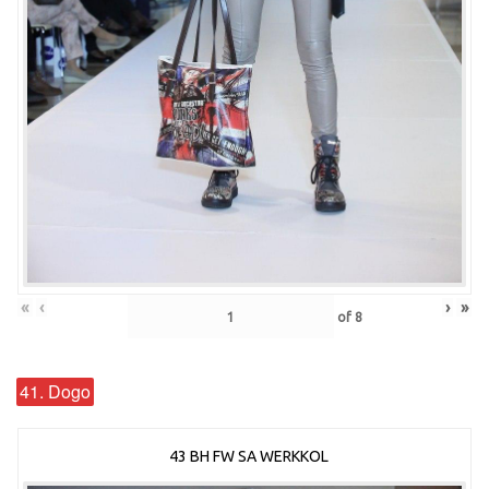
«
‹
›
»
of
8
41. Dogo
43 BH FW SA WERKKOL