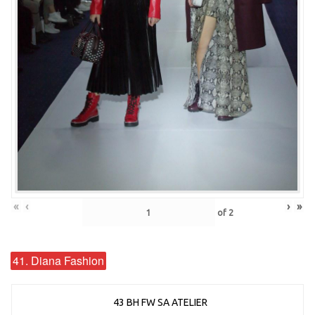
«
‹
›
»
of
2
41. Diana Fashion
43 BH FW SA ATELIER