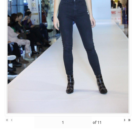
«
‹
›
»
of
11