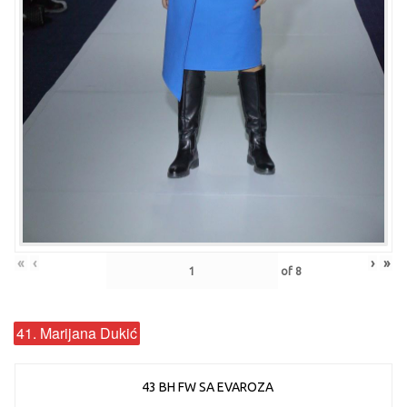
«
‹
›
»
of
8
41. Marijana Dukić
43 BH FW SA EVAROZA