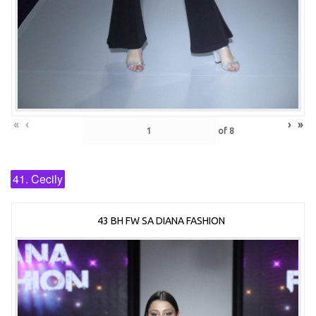
«
‹
›
»
of
8
41. Cecily
43 BH FW SA DIANA FASHION