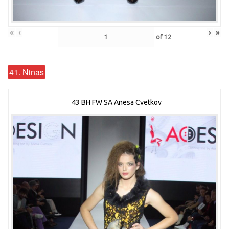
«
‹
›
»
of
12
41. Ninas
43 BH FW SA Anesa Cvetkov