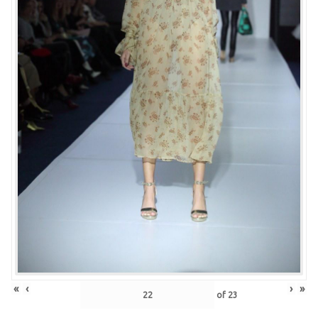
«
‹
›
»
of
23