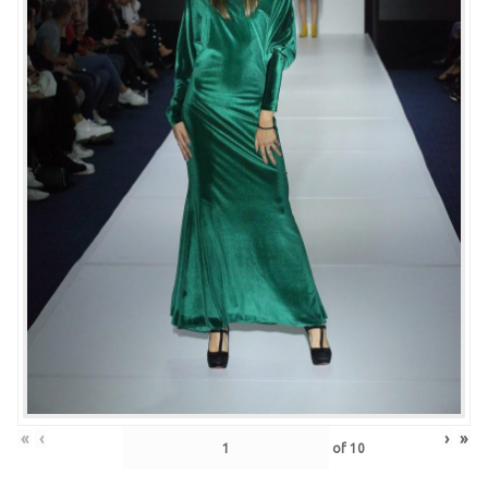
«
‹
›
»
of
10