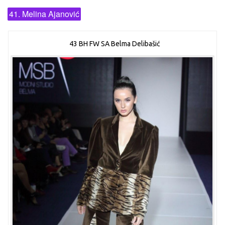
41. Melina Ajanović
43 BH FW SA Belma Delibašić