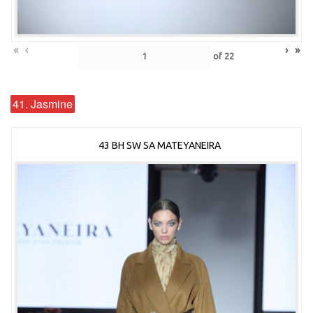
«
‹
›
»
of
22
41. Jasmine
43 BH SW SA MATEYANEIRA