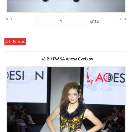
«
‹
›
»
of
12
41. Ninas
43 BH FW SA Anesa Cvetkov