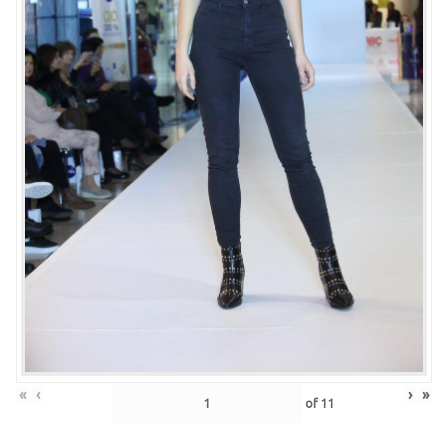
«
‹
›
»
of
11