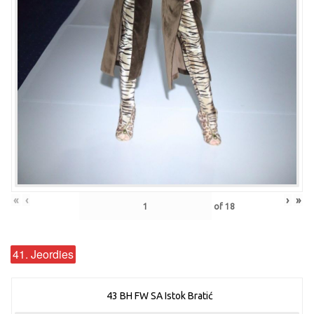
«
‹
›
»
of
18
41. Jeordies
43 BH FW SA Istok Bratić