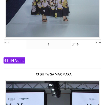
«
‹
›
»
of
10
41. IN Vento
43 BH FW SA MAX MARA