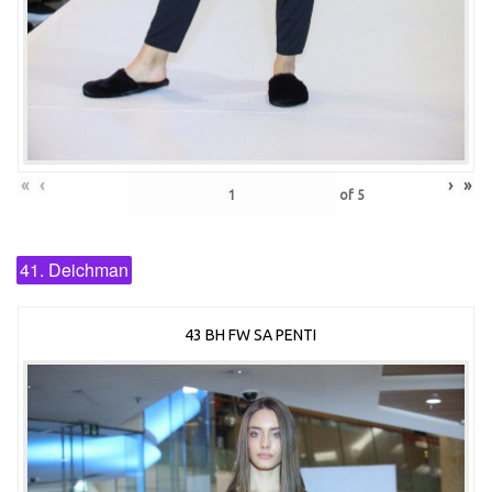
«
‹
›
»
of
5
41. Deichman
43 BH FW SA PENTI