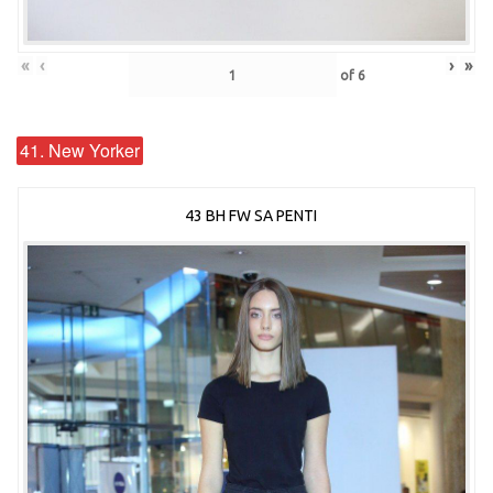
«
‹
›
»
of
6
41. New Yorker
43 BH FW SA PENTI