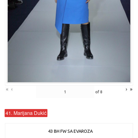
«
‹
›
»
of
8
41. Marijana Dukić
43 BH FW SA EVAROZA