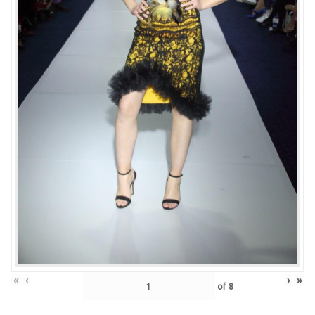
«
‹
›
»
of
8