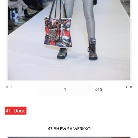
«
‹
›
»
of
8
41. Dogo
43 BH FW SA WERKKOL