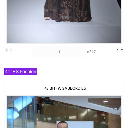
«
‹
›
»
of
17
41. PS Fashion
43 BH FW SA JEORDIES