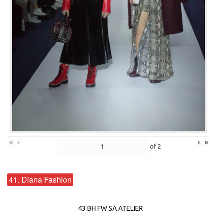
«
‹
›
»
of
2
41. Diana Fashion
43 BH FW SA ATELIER