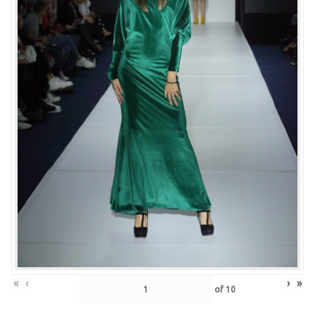
«
‹
›
»
of
10