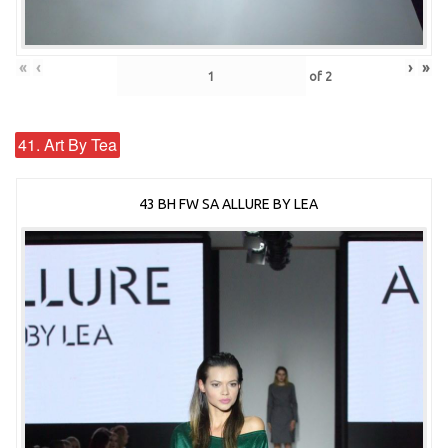
«
‹
›
»
of
2
41. Art By Tea
43 BH FW SA ALLURE BY LEA