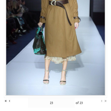
«
‹
›
»
of
23