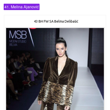
41. Melina Ajanović
43 BH FW SA Belma Delibašić