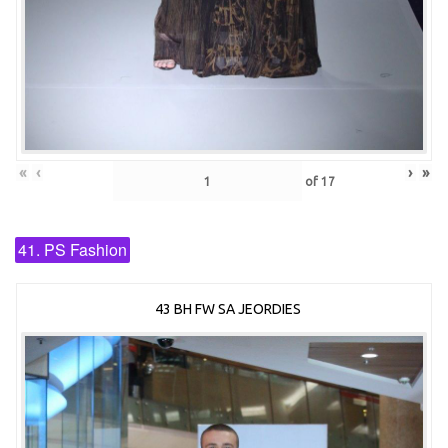
«
‹
›
»
of
17
41. PS Fashion
43 BH FW SA JEORDIES