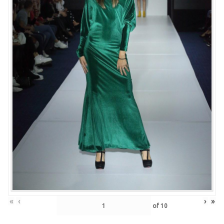
«
‹
›
»
of
10