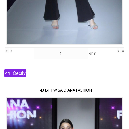
«
‹
›
»
of
8
41. Cecily
43 BH FW SA DIANA FASHION