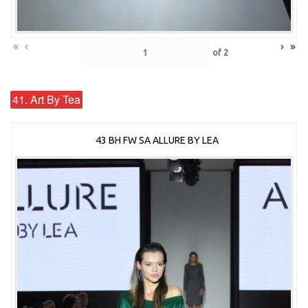
«
‹
›
»
of
2
41. Art By Tea
43 BH FW SA ALLURE BY LEA