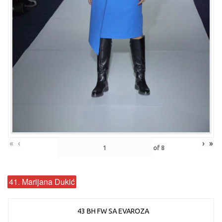
«
‹
›
»
of
8
41. Marijana Dukić
43 BH FW SA EVAROZA