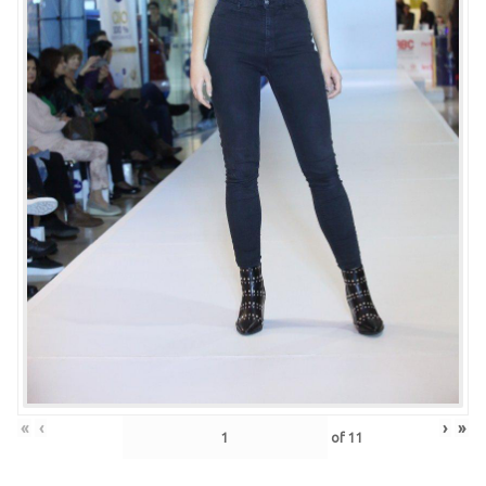
«
‹
›
»
of
11