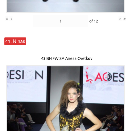
«
‹
›
»
of
12
41. Ninas
43 BH FW SA Anesa Cvetkov