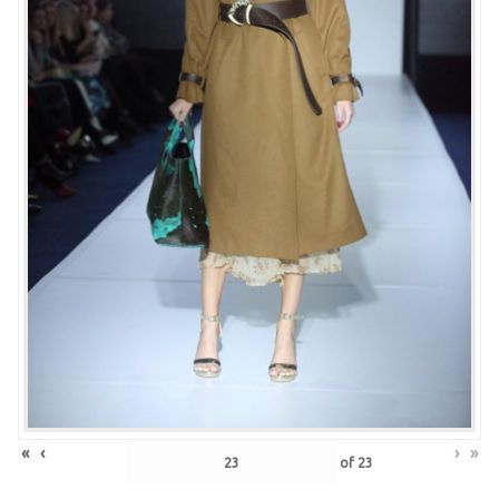
«
‹
›
»
of
23