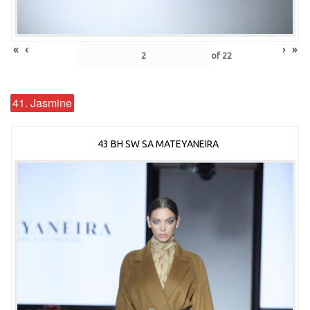
«
‹
›
»
of
22
41. Jasmine
43 BH SW SA MATEYANEIRA