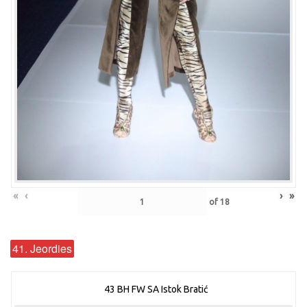
«
‹
›
»
of
18
41. Jeordies
43 BH FW SA Istok Bratić