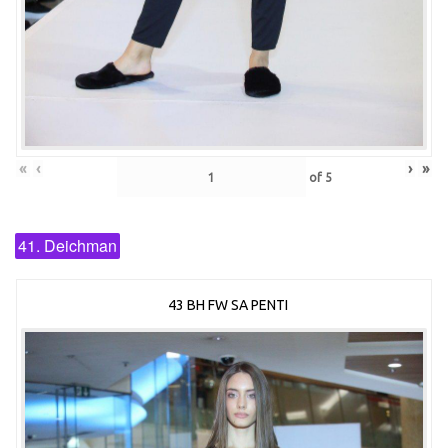
«
‹
›
»
of
5
41. Deichman
43 BH FW SA PENTI