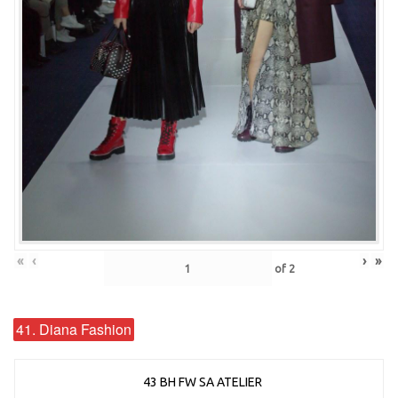
«
‹
›
»
of
2
41. Diana Fashion
43 BH FW SA ATELIER