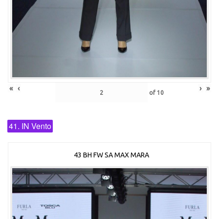
«
‹
›
»
of
10
41. IN Vento
43 BH FW SA MAX MARA