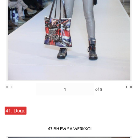
«
‹
›
»
of
8
41. Dogo
43 BH FW SA WERKKOL