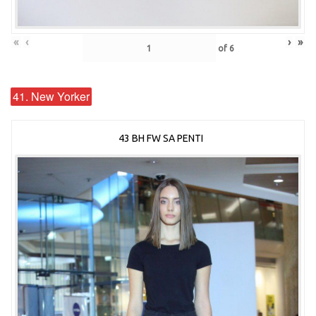
«
‹
›
»
of
6
41. New Yorker
43 BH FW SA PENTI