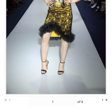
«
‹
›
»
of
8