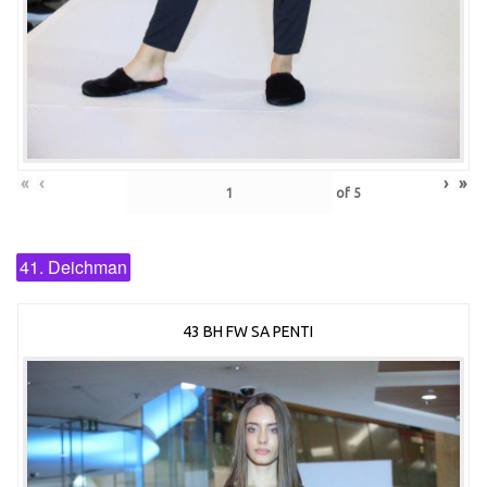
«
‹
›
»
of
5
41. Deichman
43 BH FW SA PENTI