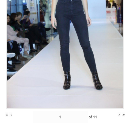
«
‹
›
»
of
11