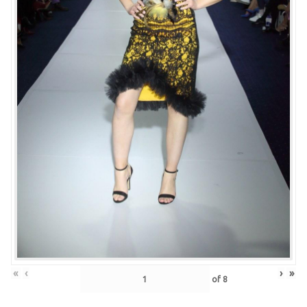
«
‹
›
»
of
8