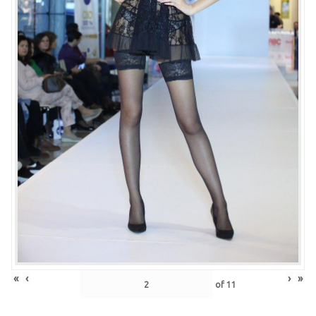
«
‹
›
»
of
11