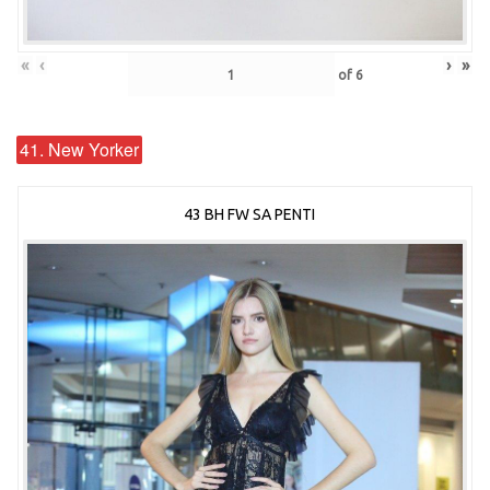
«
‹
›
»
of
6
41. New Yorker
43 BH FW SA PENTI