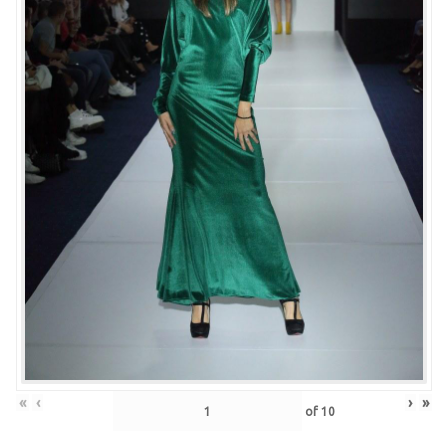
«
‹
›
»
of
10