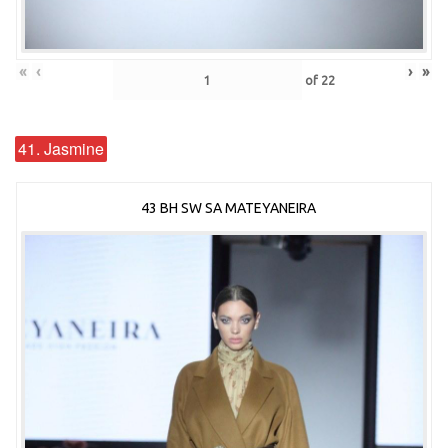
«
‹
›
»
of
22
41. Jasmine
43 BH SW SA MATEYANEIRA