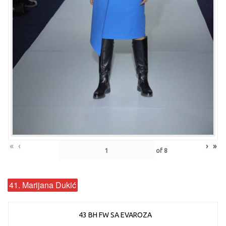
«
‹
›
»
of
8
41. Marijana Dukić
43 BH FW SA EVAROZA