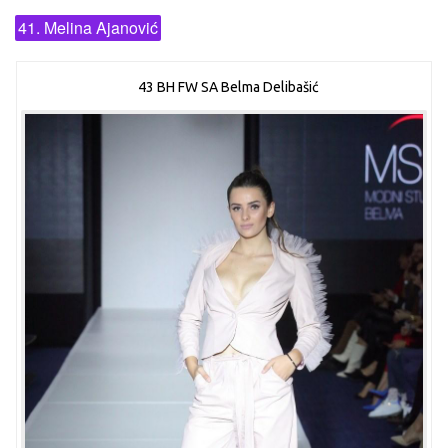
41. Melina Ajanović
43 BH FW SA Belma Delibašić