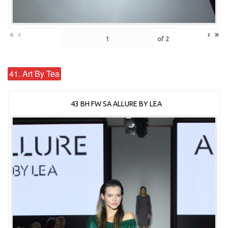
«
‹
›
»
of
2
41. Art By Tea
43 BH FW SA ALLURE BY LEA