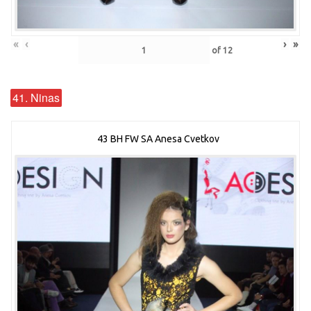
«
‹
›
»
of
12
41. Ninas
43 BH FW SA Anesa Cvetkov