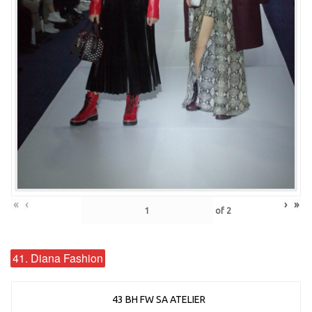
«
‹
›
»
of
2
41. Diana Fashion
43 BH FW SA ATELIER