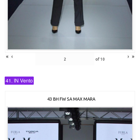
«
‹
›
»
of
10
41. IN Vento
43 BH FW SA MAX MARA