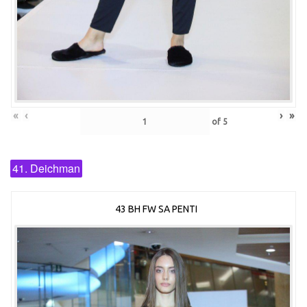
«
‹
›
»
of
5
41. Deichman
43 BH FW SA PENTI