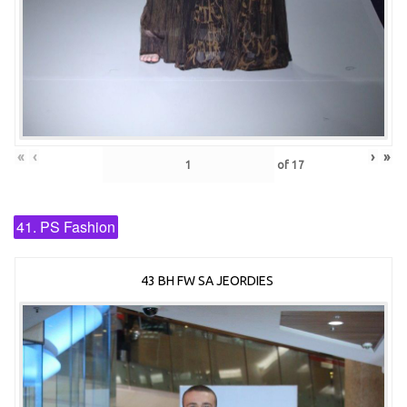
«
‹
›
»
of
17
41. PS Fashion
43 BH FW SA JEORDIES