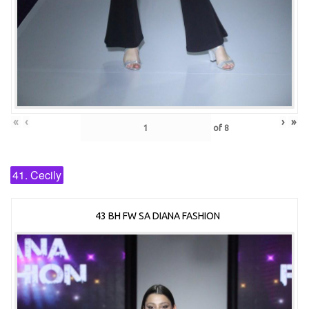
«
‹
›
»
of
8
41. Cecily
43 BH FW SA DIANA FASHION