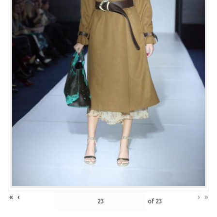
«
‹
›
»
of
23