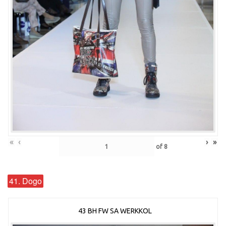
«
‹
›
»
of
8
41. Dogo
43 BH FW SA WERKKOL