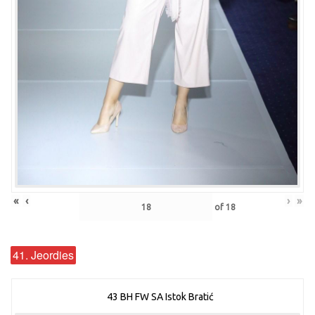
«
‹
›
»
of
18
41. Jeordies
43 BH FW SA Istok Bratić