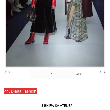
«
‹
›
»
of
2
41. Diana Fashion
43 BH FW SA ATELIER