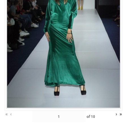
«
‹
›
»
of
10