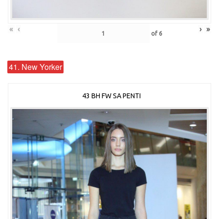
«
‹
›
»
of
6
41. New Yorker
43 BH FW SA PENTI