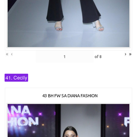
«
‹
›
»
of
8
41. Cecily
43 BH FW SA DIANA FASHION