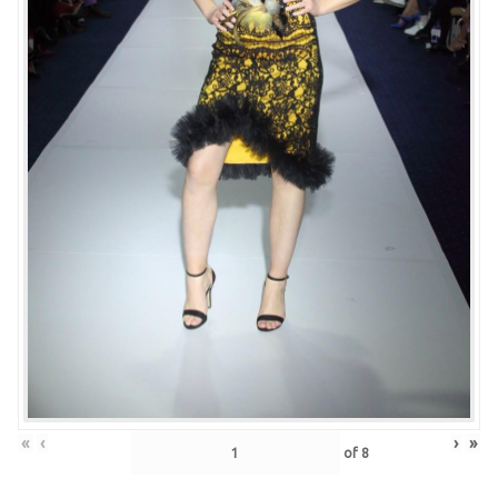
«
‹
›
»
of
8