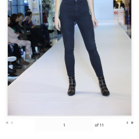
«
‹
›
»
of
11