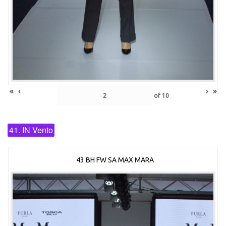
«
‹
›
»
of
10
41. IN Vento
43 BH FW SA MAX MARA