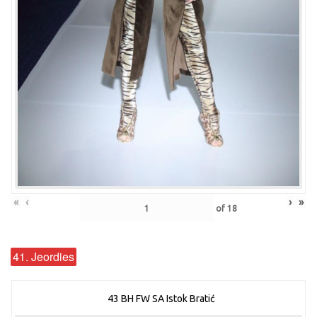
«
‹
›
»
of
18
41. Jeordies
43 BH FW SA Istok Bratić