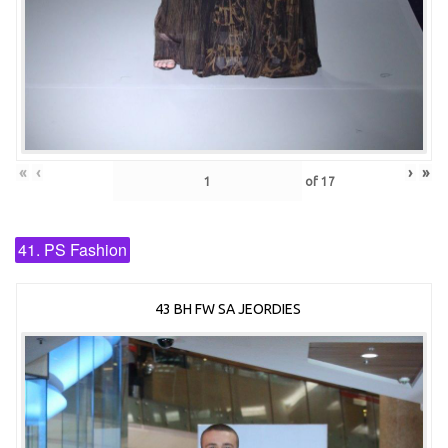
«
‹
›
»
of
17
41. PS Fashion
43 BH FW SA JEORDIES