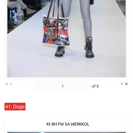
«
‹
›
»
of
8
41. Dogo
43 BH FW SA WERKKOL