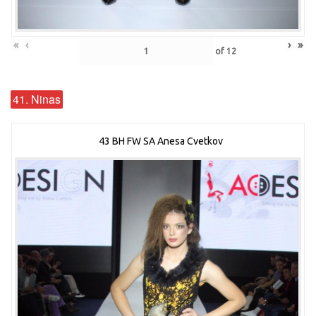
«
‹
›
»
of
12
41. Ninas
43 BH FW SA Anesa Cvetkov