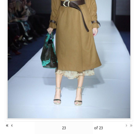
«
‹
›
»
of
23