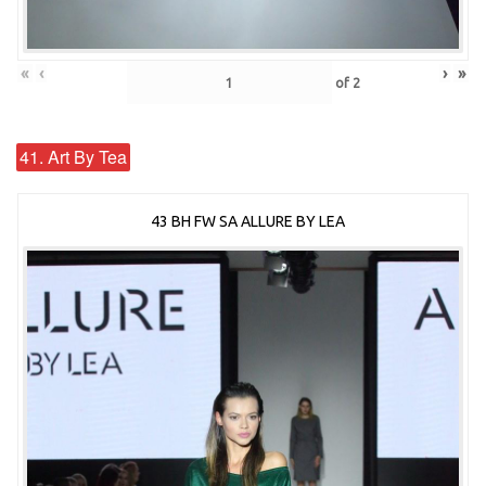
«
‹
›
»
of
2
41. Art By Tea
43 BH FW SA ALLURE BY LEA