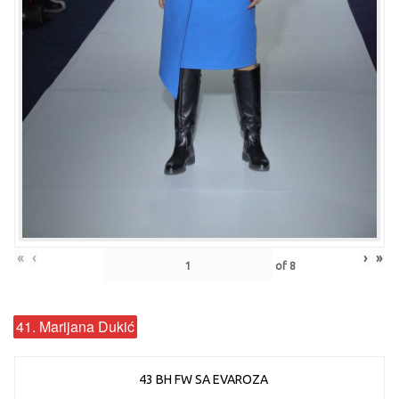
«
‹
›
»
of
8
41. Marijana Dukić
43 BH FW SA EVAROZA