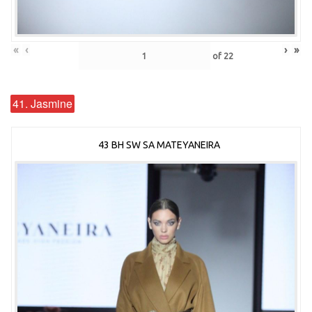
«
‹
›
»
of
22
41. Jasmine
43 BH SW SA MATEYANEIRA