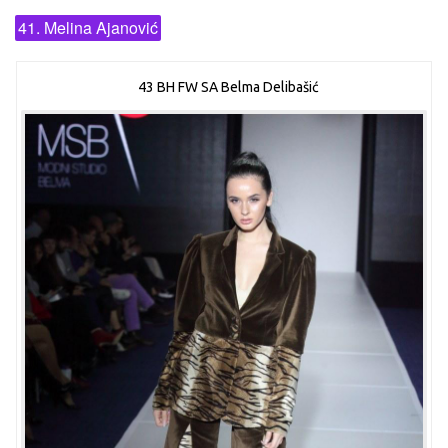
41. Melina Ajanović
43 BH FW SA Belma Delibašić