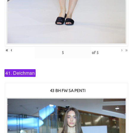
«
‹
›
»
of
5
41. Deichman
43 BH FW SA PENTI