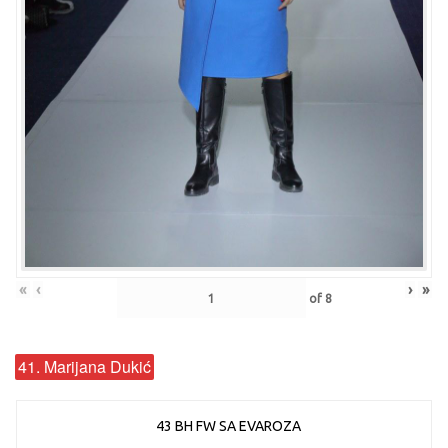
«
‹
›
»
of
8
41. Marijana Dukić
43 BH FW SA EVAROZA