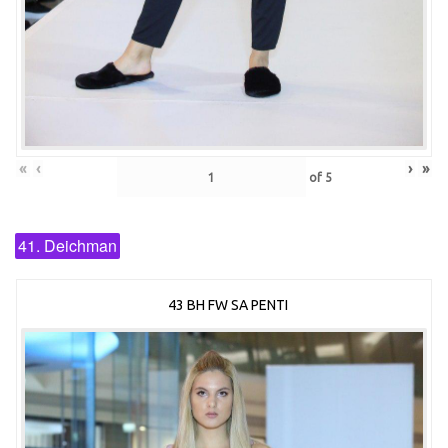
«
‹
›
»
of
5
41. Deichman
43 BH FW SA PENTI