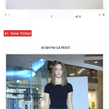
«
‹
›
»
of
6
41. New Yorker
43 BH FW SA PENTI