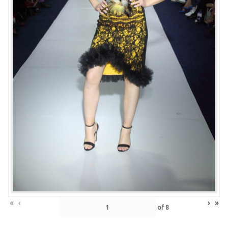
«
‹
›
»
of
8