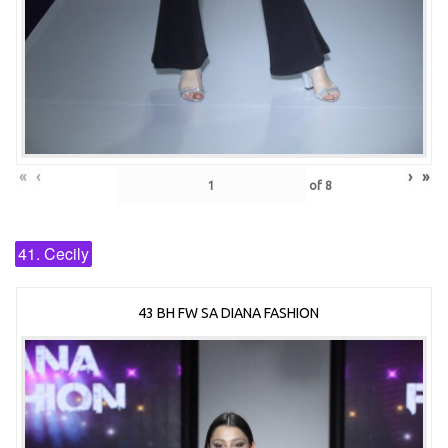
«
‹
›
»
of
8
41. Cecily
43 BH FW SA DIANA FASHION