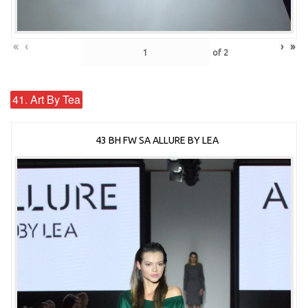
«
‹
›
»
of
2
41. Art By Tea
43 BH FW SA ALLURE BY LEA