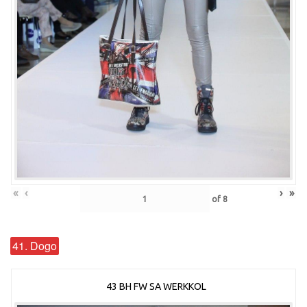
«
‹
›
»
of
8
41. Dogo
43 BH FW SA WERKKOL