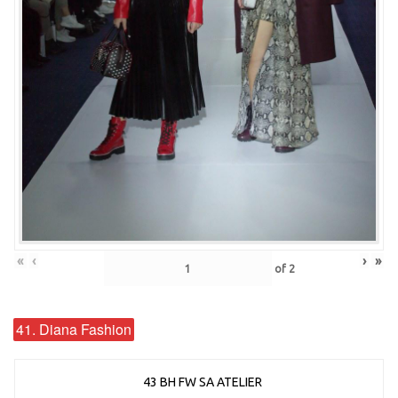
«
‹
›
»
of
2
41. Diana Fashion
43 BH FW SA ATELIER