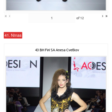
«
‹
›
»
of
12
41. Ninas
43 BH FW SA Anesa Cvetkov