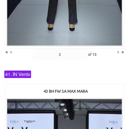
«
‹
›
»
of
10
41. IN Vento
43 BH FW SA MAX MARA