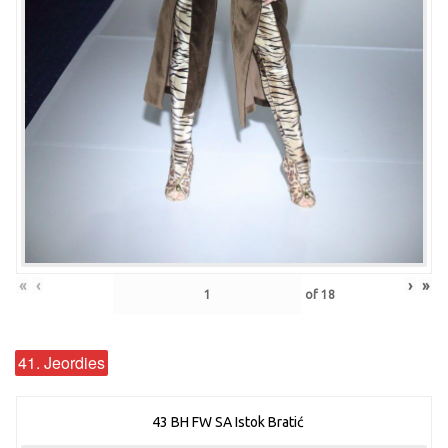
«
‹
›
»
of
18
41. Jeordies
43 BH FW SA Istok Bratić