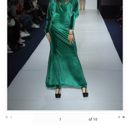
«
‹
›
»
of
10