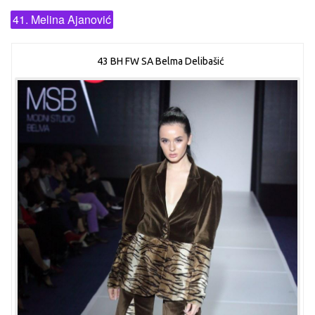
41. Melina Ajanović
43 BH FW SA Belma Delibašić