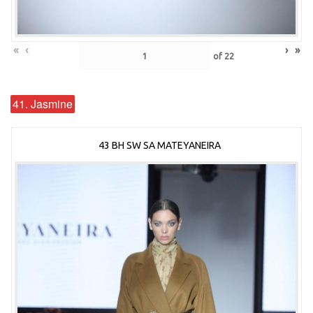
«
‹
›
»
of
22
41. Jasmine
43 BH SW SA MATEYANEIRA