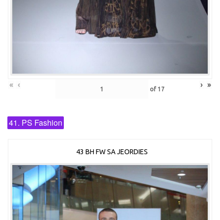
«
‹
›
»
of
17
41. PS Fashion
43 BH FW SA JEORDIES