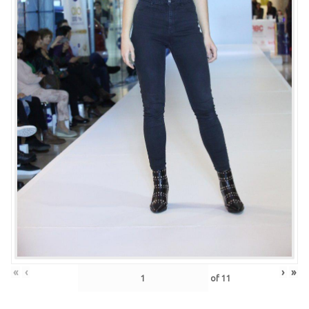
«
‹
›
»
of
11