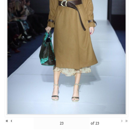
«
‹
›
»
of
23