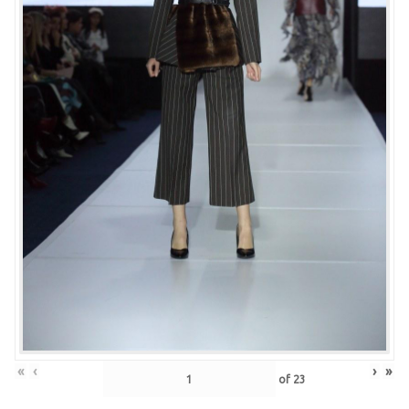
«
‹
›
»
of
23