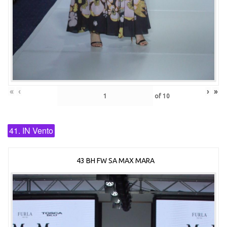
«
‹
›
»
of
10
41. IN Vento
43 BH FW SA MAX MARA