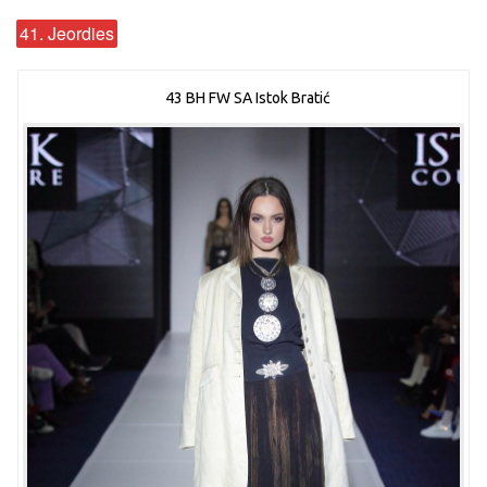
41. Jeordies
43 BH FW SA Istok Bratić