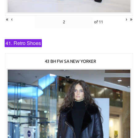
«
‹
›
»
of
11
41. Retro Shoes
43 BH FW SA NEW YORKER