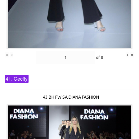
«
‹
›
»
of
8
41. Cecily
43 BH FW SA DIANA FASHION