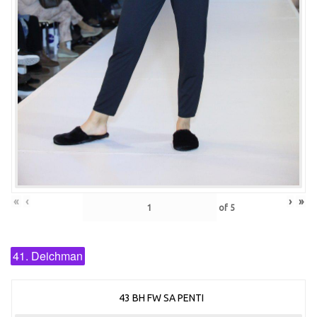
«
‹
›
»
of
5
41. Deichman
43 BH FW SA PENTI