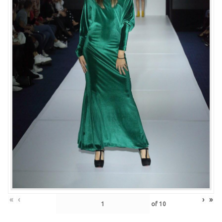
«
‹
›
»
of
10