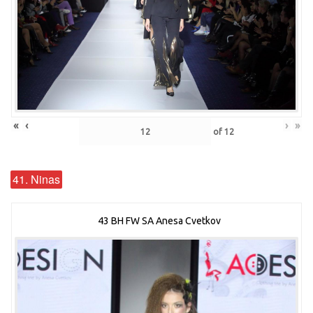
«
‹
›
»
of
12
41. Ninas
43 BH FW SA Anesa Cvetkov