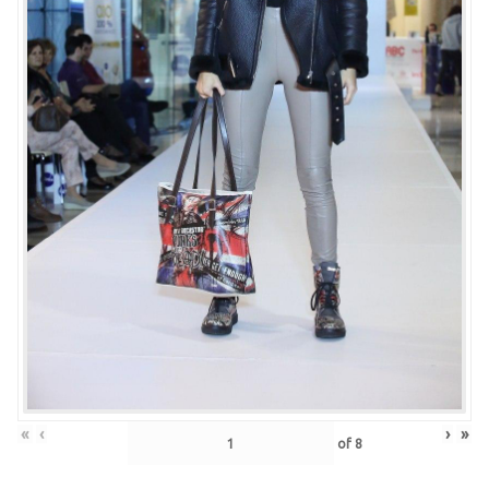
«
‹
›
»
of
8