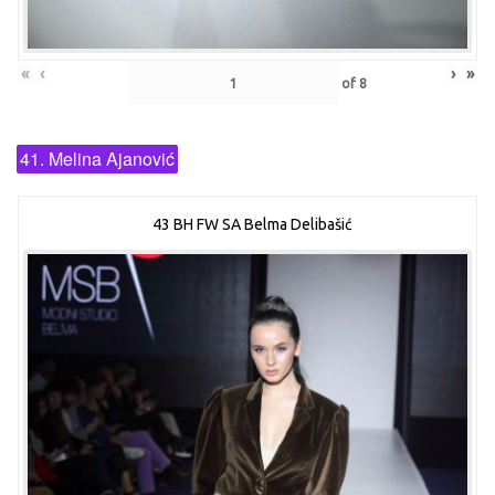
«
‹
›
»
of
8
41. Melina Ajanović
43 BH FW SA Belma Delibašić