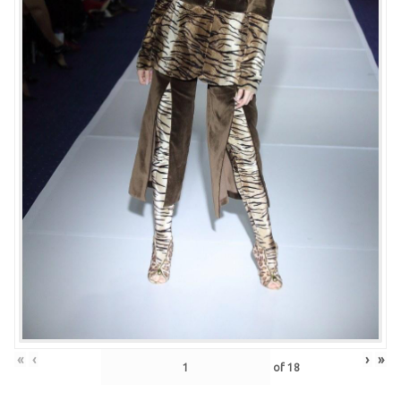
«
‹
›
»
of
18