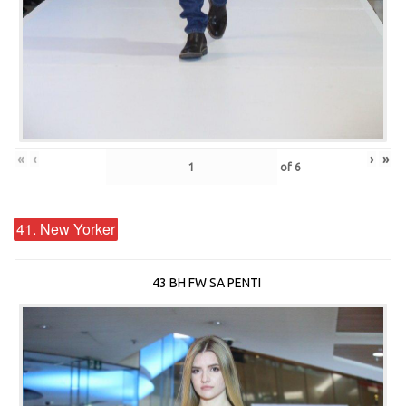
«
‹
›
»
of
6
41. New Yorker
43 BH FW SA PENTI