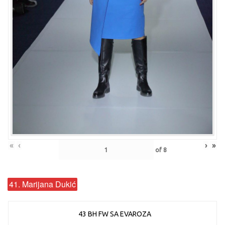
«
‹
›
»
of
8
41. Marijana Dukić
43 BH FW SA EVAROZA