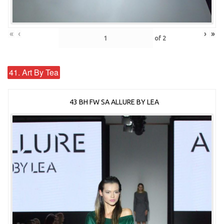
«
‹
›
»
of
2
41. Art By Tea
43 BH FW SA ALLURE BY LEA