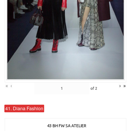
«
‹
›
»
of
2
41. Diana Fashion
43 BH FW SA ATELIER