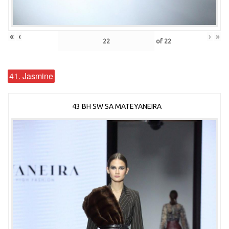
«
‹
›
»
of
22
41. Jasmine
43 BH SW SA MATEYANEIRA