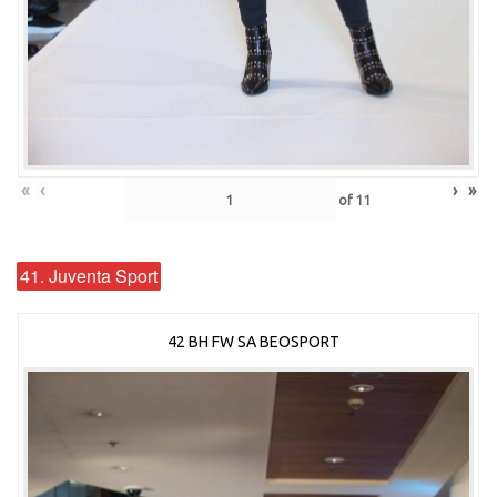
«
‹
›
»
of
11
41. Juventa Sport
42 BH FW SA BEOSPORT