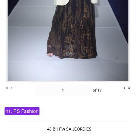
«
‹
›
»
of
17
41. PS Fashion
43 BH FW SA JEORDIES