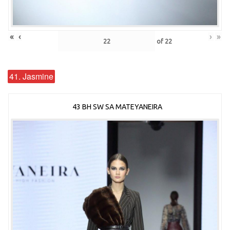
«
‹
›
»
of
22
41. Jasmine
43 BH SW SA MATEYANEIRA