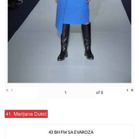
«
‹
›
»
of
8
41. Marijana Dukić
43 BH FW SA EVAROZA