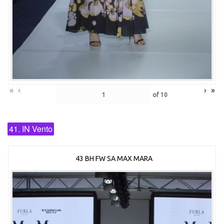
«
‹
›
»
of
10
41. IN Vento
43 BH FW SA MAX MARA