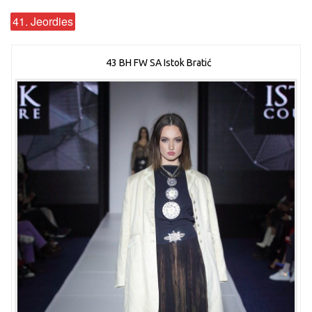
41. Jeordies
43 BH FW SA Istok Bratić