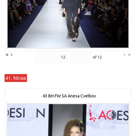
«
‹
›
»
of
12
41. Ninas
43 BH FW SA Anesa Cvetkov