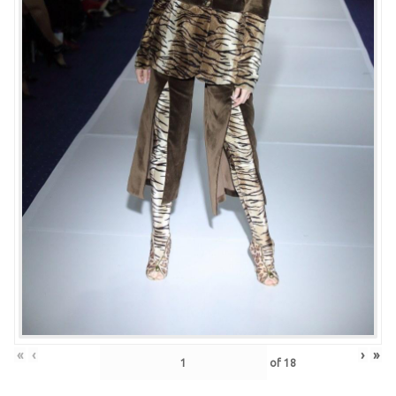
«
‹
›
»
of
18