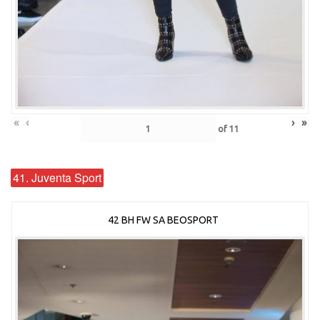
«
‹
›
»
of
11
41. Juventa Sport
42 BH FW SA BEOSPORT