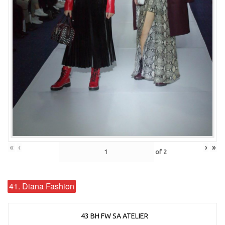
«
‹
›
»
of
2
41. Diana Fashion
43 BH FW SA ATELIER