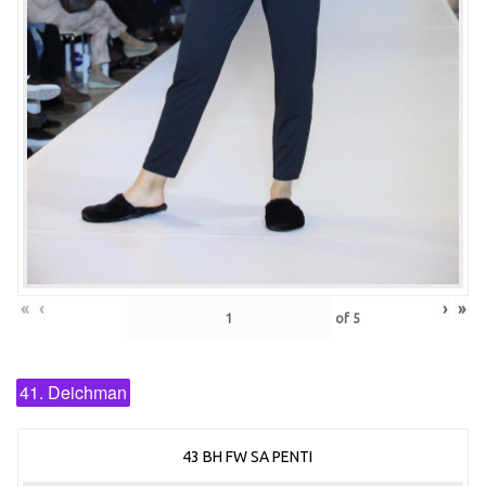
«
‹
›
»
of
5
41. Deichman
43 BH FW SA PENTI