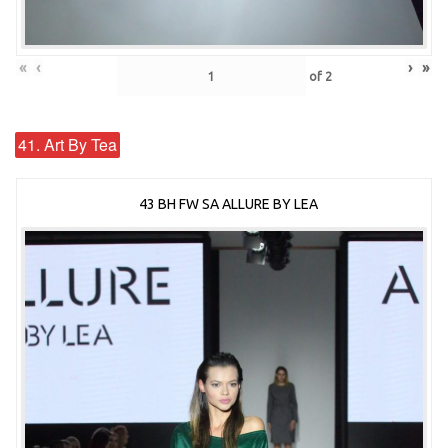
«
‹
›
»
of
2
41. Art By Tea
43 BH FW SA ALLURE BY LEA