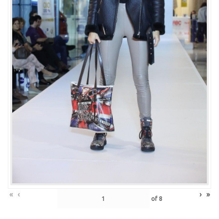
«
‹
›
»
of
8