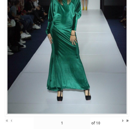
«
‹
›
»
of
10