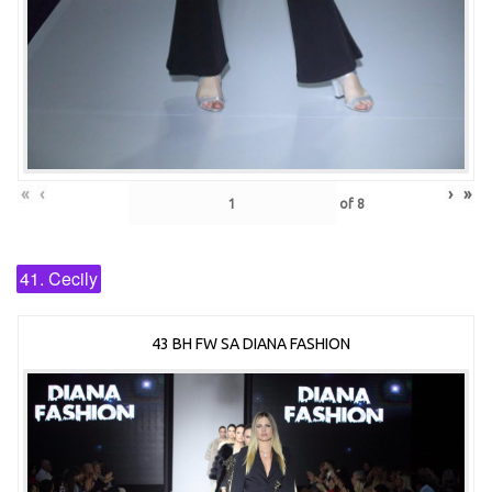
«
‹
›
»
of
8
41. Cecily
43 BH FW SA DIANA FASHION