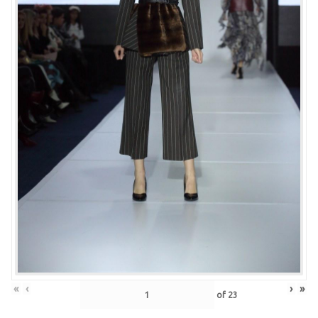
«
‹
›
»
of
23