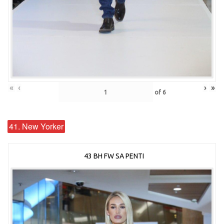
«
‹
›
»
of
6
41. New Yorker
43 BH FW SA PENTI