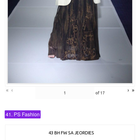
«
‹
›
»
of
17
41. PS Fashion
43 BH FW SA JEORDIES