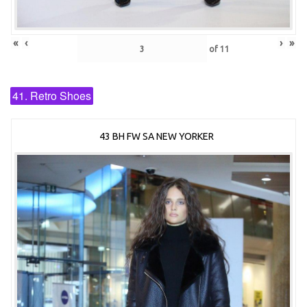
«
‹
›
»
of
11
41. Retro Shoes
43 BH FW SA NEW YORKER