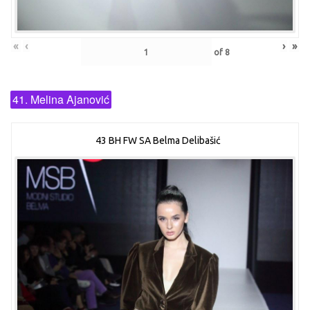
«
‹
›
»
of
8
41. Melina Ajanović
43 BH FW SA Belma Delibašić